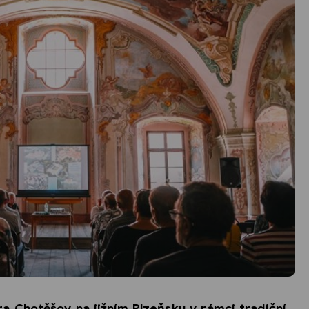
ra Chotěšov na jižním Plzeňsku v rámci tradiční