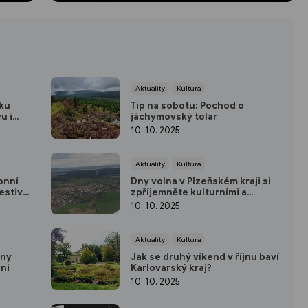
Aktuality
Kultura
iku
Tip na sobotu: Pochod o
u i
jáchymovský tolar
10. 10. 2025
Aktuality
Kultura
onní
Dny volna v Plzeňském kraji si
estival
zpříjemněte kulturními a
společenskými událostmi
10. 10. 2025
Aktuality
Kultura
dny
Jak se druhý víkend v říjnu baví
zni
Karlovarský kraj?
10. 10. 2025