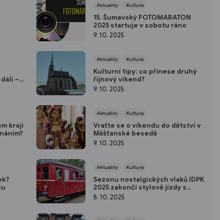
Aktuality
Kultura
15. Šumavský FOTOMARATON
2025 startuje v sobotu ráno
9. 10. 2025
Aktuality
Kultura
Kulturní tipy: co přinese druhý
dáli –
říjnový víkend?
9. 10. 2025
Aktuality
Kultura
m kraji
Vraťte se o víkendu do dětství v
znáním?
Měšťanské besedě
9. 10. 2025
Aktuality
Kultura
ek?
Sezonu nostalgických vlaků IDPK
ku
2025 zakončí stylově jízdy s
motorákem Hurvínek na
8. 10. 2025
vlečkách kolem Plzně