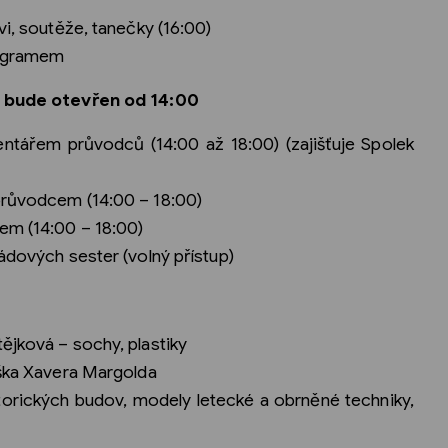
vi, soutěže, tanečky (16:00)
rogramem
ra bude otevřen od 14:00
entářem průvodců (14:00 až 18:00) (zajišťuje Spolek
průvodcem (14:00 – 18:00)
em (14:00 – 18:00)
ádových sester (volný přístup)
ějková – sochy, plastiky
iška Xavera Margolda
torických budov, modely letecké a obrněné techniky,