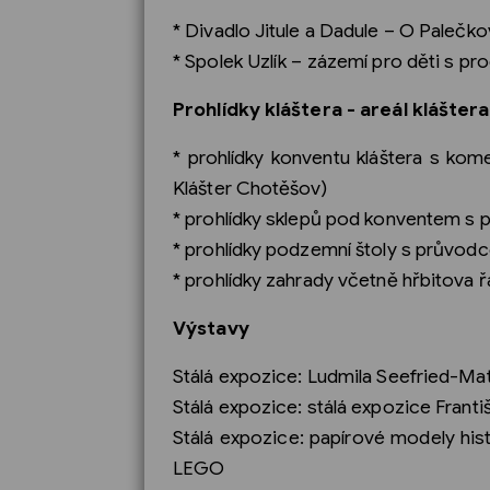
* Divadlo Jitule a Dadule – O Palečko
* Spolek Uzlík – zázemí pro děti s p
Prohlídky kláštera - areál klášte
* prohlídky konventu kláštera s kom
Klášter Chotěšov)
* prohlídky sklepů pod konventem s 
* prohlídky podzemní štoly s průvodc
* prohlídky zahrady včetně hřbitova ř
Výstavy
Stálá expozice: Ludmila Seefried-Mat
Stálá expozice: stálá expozice Frant
Stálá expozice: papírové modely his
LEGO