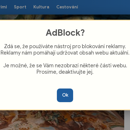
rimi
Sport
Kultura
Cestování
AdBlock?
Zdá se, že používáte nástroj pro blokování reklamy.
Reklamy nám pomáhají udržovat obsah webu aktuální.
Je možné, že se Vám nezobrazí některé části webu.
Prosíme, deaktivujte jej.
ečer pro klášter Chotěšov nabídne
udební vystoupení i noční prohlídky
Ok