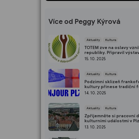
Více od Peggy Kýrová
Aktuality
Kultura
TOTEM zve na oslavy vzn
republiky. Připravil výstav
tvořivou dílnu
15. 10. 2025
Aktuality
Kultura
Podzimní sklizeň frankof
kultury přinese tradiční f
Bonjour Plzeň
14. 10. 2025
Aktuality
Kultura
Zpříjemněte si pracovní 
kulturními událostmi v Pl
13. 10. 2025