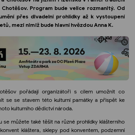
r Chotěšov. Program bude velice rozmanitý. Od
mění přes divadelní prohlídky až k vystoupení
etů, mezi nimiž bude hlavní hvězdou Anna K.
hotěšov pořádají organizátoři s cílem umožnit co
it se se stavem této kulturní památky a přispět ke
hoto kulturního dědictví národa.
se můžete také těšit na různé prohlídky klášterního
 konvent kláštera, sklepy pod konventem, podzemní