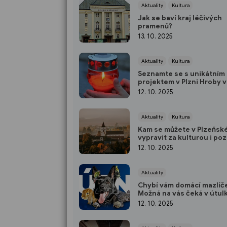
Aktuality
Kultura
Jak se baví kraj léčivých
pramenů?
13. 10. 2025
Aktuality
Kultura
Seznamte se s unikátním
projektem v Plzni Hroby v 
Křížová cesta
12. 10. 2025
Aktuality
Kultura
Kam se můžete v Plzeňské
vypravit za kulturou i po
12. 10. 2025
Aktuality
Chybí vám domácí mazlíč
Možná na vás čeká v útul
12. 10. 2025