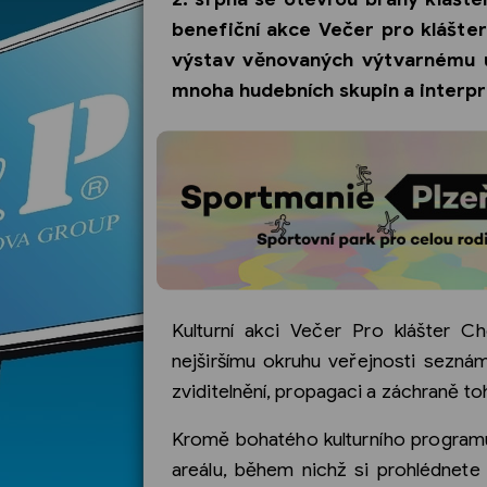
benefiční akce Večer pro klášte
výstav věnovaných výtvarnému u
mnoha hudebních skupin a interpr
Kulturní akci Večer Pro klášter C
nejširšímu okruhu veřejnosti seznám
zviditelnění, propagaci a záchraně to
Kromě bohatého kulturního programu 
areálu, během nichž si prohlédnete