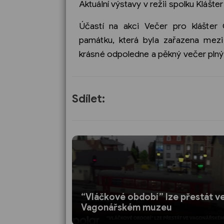
Aktuální výstavy v režii spolku Klášt
Účastí na akci Večer pro klášter
památku, která byla zařazena mezi
krásné odpoledne a pěkný večer plný
Sdílet:
“Vláčkové období” lze přestát v
Vagonářském muzeu