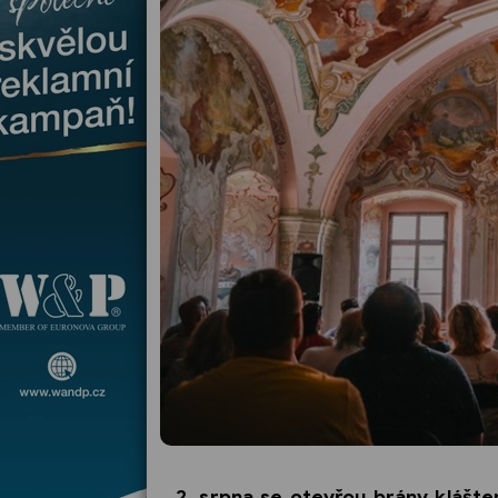
2. srpna se otevřou brány klášte