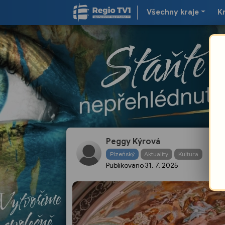
Všechny kraje
K
Peggy Kýrová
V
Plzeňský
Aktuality
Kultura
h
Publikováno
31. 7. 2025