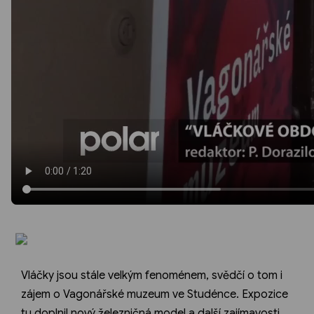
Vláčky jsou stále velkým fenoménem, svědčí o tom i
zájem o Vagonářské muzeum ve Studénce. Expozice
tu doplnil nový železničná model a další zajímavosti