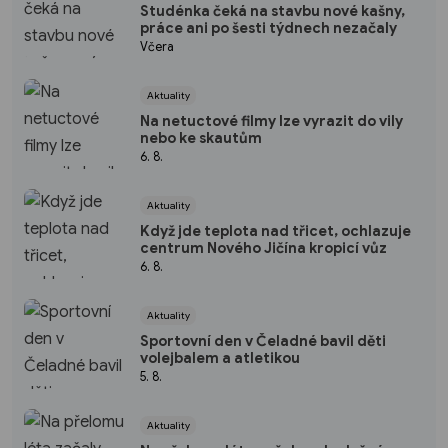
Studénka čeká na stavbu nové kašny,
práce ani po šesti týdnech nezačaly
Včera
Aktuality
Na netuctové filmy lze vyrazit do vily
nebo ke skautům
6. 8.
Aktuality
Když jde teplota nad třicet, ochlazuje
centrum Nového Jičína kropicí vůz
6. 8.
Aktuality
Sportovní den v Čeladné bavil děti
volejbalem a atletikou
5. 8.
Aktuality