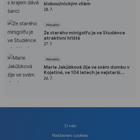
kloboučnickým vilám
28. 7.
Aktuality
Ze starého minigolfu je ve Studénce
atraktivní hřiště
27. 7.
Aktuality
Marie Jakůbková žije ve svém domku v
Kojetíně, ve 104 letech je nejstarší
obyvatelkou Nového Jičína
26. 7.
O nás
Nastavení cookies