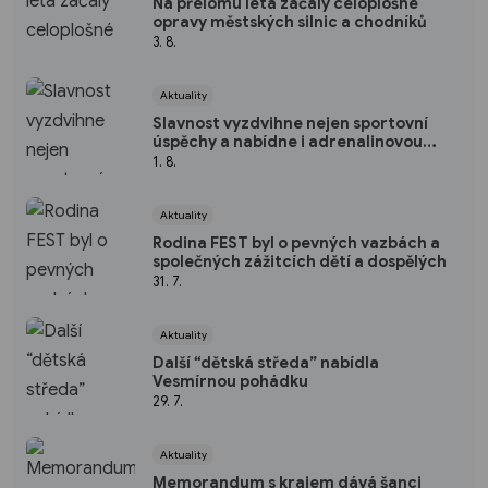
Na přelomu léta začaly celoplošné
opravy městských silnic a chodníků
3. 8.
Aktuality
Slavnost vyzdvihne nejen sportovní
úspěchy a nabídne i adrenalinovou
zábavu
1. 8.
Aktuality
Rodina FEST byl o pevných vazbách a
společných zážitcích dětí a dospělých
31. 7.
Aktuality
Další “dětská středa” nabídla
Vesmírnou pohádku
29. 7.
Aktuality
Memorandum s krajem dává šanci