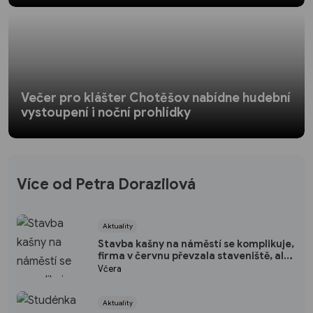
Večer pro klášter Chotěšov nabídne hudební
vystoupení i noční prohlídky
Více od Petra Dorazilová
Aktuality
Stavba kašny na náměstí se komplikuje,
firma v červnu převzala staveniště, ale
nepracuje
Včera
Aktuality