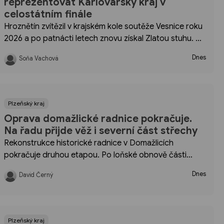
reprezentovat Karlovarský kraj v
celostátním finále
Hroznětín zvítězil v krajském kole soutěže Vesnice roku
2026 a po patnácti letech znovu získal Zlatou stuhu. Na
podzim bude Karlovarský kraj reprezentovat v
Dnes
Soňa Vachová
celostátním finále.
Plzeňský kraj
Oprava domažlické radnice pokračuje.
Na řadu přijde věž i severní část střechy
Rekonstrukce historické radnice v Domažlicích
pokračuje druhou etapou. Po loňské obnově části
střechy a krovu se stavební práce přesunou na věž a
Dnes
David Černý
severní část objektu. Město zároveň schválilo autorský
dozor i koordinátora bezpečnosti stavby.
Plzeňský kraj