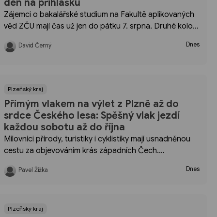
den na přihlášku
Zájemci o bakalářské studium na Fakultě aplikovaných
věd ZČU mají čas už jen do pátku 7. srpna. Druhé kolo
přijímacího řízení může být poslední příležitostí pro ty,
Dnes
David Černý
kteří se po maturitě nebo změně plánů rozhodují pro
technický obor v Plzni.
Plzeňský kraj
Přímým vlakem na výlet z Plzně až do
srdce Českého lesa: Spěšný vlak jezdí
každou sobotu až do října
Milovníci přírody, turistiky i cyklistiky mají usnadněnou
cestu za objevováním krás západních Čech.
Integrovaná doprava Plzeňského kraje (IDPK)
Dnes
Pavel Žižka
připomíná provoz přímého spěšného vlaku s přiléhavým
názvem „Český les“, který cestující zaveze z krajské
metropole bez přestupování až do hlubokých hvozdů
na pomezí Tachovska a Chodska.
Plzeňský kraj