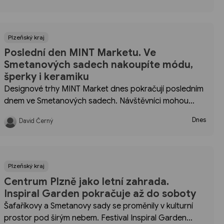
dopravním omezením v okolí hlavního nádraží.
Plzeňský kraj
Poslední den MINT Marketu. Ve
Smetanových sadech nakoupíte módu,
šperky i keramiku
Designové trhy MINT Market dnes pokračují posledním
dnem ve Smetanových sadech. Návštěvníci mohou
vybírat z tvorby několika desítek značek z celé
Dnes
David Černý
republiky. Vstup je zdarma a akce je součástí programu
Inspiral Garden.
Plzeňský kraj
Centrum Plzně jako letní zahrada.
Inspiral Garden pokračuje až do soboty
Šafaříkovy a Smetanovy sady se proměnily v kulturní
prostor pod širým nebem. Festival Inspiral Garden