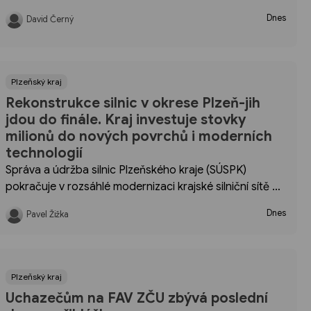
pokračuje do 8. srpna a spojuje hudbu, komunitní
Dnes
David Černý
setkávání, street food Babylon na plotně a designový
MINT Market.
Plzeňský kraj
Rekonstrukce silnic v okrese Plzeň-jih
jdou do finále. Kraj investuje stovky
milionů do nových povrchů i moderních
technologií
Správa a údržba silnic Plzeňského kraje (SÚSPK)
pokračuje v rozsáhlé modernizaci krajské silniční sítě na
okrese Plzeň-jih. Průběh prací a stav klíčových
Dnes
Pavel Žižka
stavebních akcí prověřil během kontrolního dne ve
středu 5. srpna náměstek hejtmana pro oblast dopravy
Pavel Čížek společně s generálním ředitelem SÚSPK
Jiřím Velíškem.
Plzeňský kraj
Uchazečům na FAV ZČU zbývá poslední