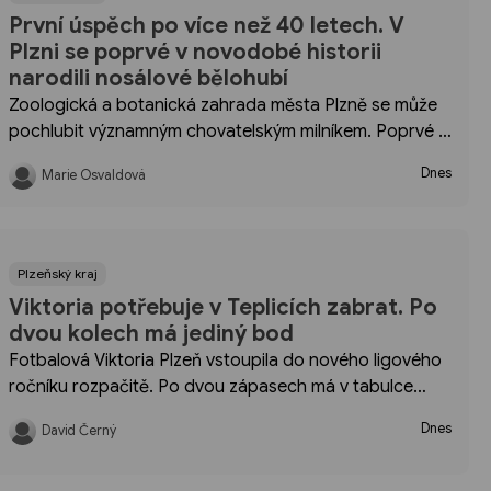
První úspěch po více než 40 letech. V
Plzni se poprvé v novodobé historii
narodili nosálové bělohubí
Zoologická a botanická zahrada města Plzně se může
pochlubit významným chovatelským milníkem. Poprvé v
novodobé historii se zde narodila mláďata nosálů
Dnes
Marie Osvaldová
bělohubých. Radostná událost o to více překvapila
samotné chovatele, protože přírůstek přišel na svět
ještě před dokončením plánované expozice.
Plzeňský kraj
Viktoria potřebuje v Teplicích zabrat. Po
dvou kolech má jediný bod
Fotbalová Viktoria Plzeň vstoupila do nového ligového
ročníku rozpačitě. Po dvou zápasech má v tabulce
jediný bod, skóre 2:4 a o víkendu ji čeká venkovní utkání
Dnes
David Černý
v Teplicích. Pro trenérský tým jde o první velkou
zkoušku reakce.