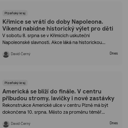
Plzeňský kraj
Křimice se vrátí do doby Napoleona.
Víkend nabídne historický výlet pro děti
V sobotu 8. srpna se v Křimicích uskuteční
Napoleonské slavnosti. Akce láká na historickou
atmosféru, program pro děti a možnost zažít kus dějin
Dnes
David Černý
mimo učebnici. Pro rodiny jde o výrazný víkendový tip s
dobrým dopravním dosahem z centra.
Plzeňský kraj
Americká se blíží do finále. V centru
přibudou stromy, lavičky i nové zastávky
Rekonstrukce Americké ulice v centru Plzně má být
dokončena 10. srpna. Město za proměnu téměř
půlkilometrového úseku zaplatí 35,8 milionu korun
Dnes
David Černý
včetně DPH. Do té doby musejí řidiči i cestující počítat s