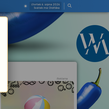
čtvrtek 6. srpna 2026
Svátek má Oldřiška
Reklama