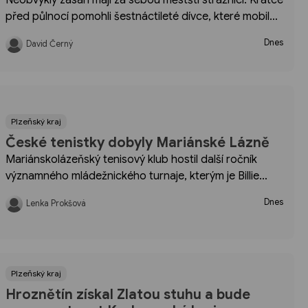
před půlnocí pomohli šestnáctileté dívce, které mobilní
telefon spadl pod mříž městského kanálu. Díky
Dnes
David Černý
rychlému zásahu se podařilo přístroj vyprostit bez
poškození.
Plzeňský kraj
České tenistky dobyly Mariánské Lázně
Mariánskolázeňský tenisový klub hostil další ročník
významného mládežnického turnaje, kterým je Billie
Jean King Cup. Na akci, která pravidelně přivádí do
Dnes
Lenka Prokšová
lázeňského města nejlepší evropské týmy, se
probojovalo osm nejlepších družstev.
Plzeňský kraj
Hroznětín získal Zlatou stuhu a bude