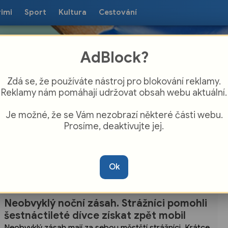
rimi
Sport
Kultura
Cestování
AdBlock?
Zdá se, že používáte nástroj pro blokování reklamy.
Reklamy nám pomáhají udržovat obsah webu aktuální.
Je možné, že se Vám nezobrazí některé části webu.
Prosíme, deaktivujte jej.
Ok
Karlovarský kraj
Neobvyklý noční zásah. Strážníci pomohli
šestnáctileté dívce získat zpět mobil
Neobvyklý zásah mají za sebou městští strážníci. Krátce