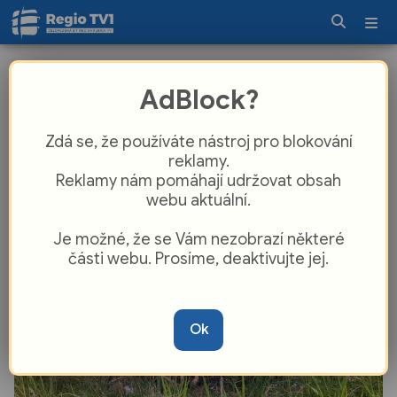
Ať Šumava shoří? Strážci NP Šumava
AdBlock?
letos likvidovali čtyřicítku
nelegálních ohnišť!
Zdá se, že používáte nástroj pro blokování
reklamy.
Reklamy nám pomáhají udržovat obsah
webu aktuální.
Je možné, že se Vám nezobrazí některé
části webu. Prosíme, deaktivujte jej.
Ok