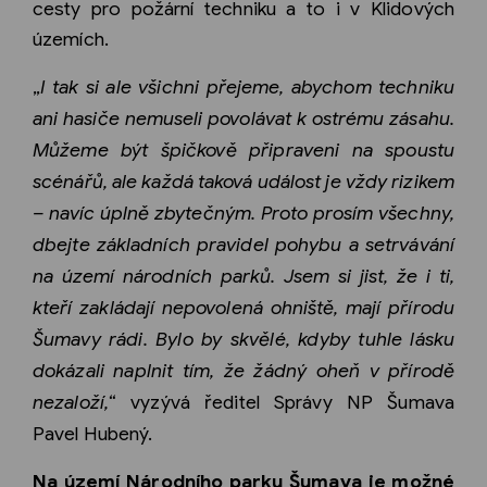
cesty pro požární techniku a to i v Klidových
územích.
„
I tak si ale všichni přejeme, abychom techniku
ani hasiče nemuseli povolávat k ostrému zásahu.
Můžeme být špičkově připraveni na spoustu
scénářů, ale každá taková událost je vždy rizikem
– navíc úplně zbytečným. Proto prosím všechny,
dbejte základních pravidel pohybu a setrvávání
na území národních parků. Jsem si jist, že i ti,
kteří zakládají nepovolená ohniště, mají přírodu
Šumavy rádi. Bylo by skvělé, kdyby tuhle lásku
dokázali naplnit tím, že žádný oheň v přírodě
nezaloží,
“ vyzývá ředitel Správy NP Šumava
Pavel Hubený.
Na území Národního parku Šumava je možné