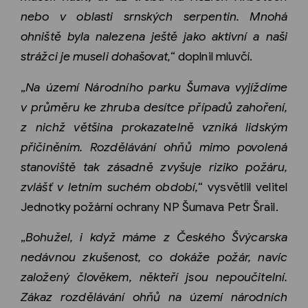
nebo v oblasti srnských serpentin. Mnohá
ohniště byla nalezena ještě jako aktivní a naši
strážci je museli dohašovat,
“ doplnil mluvčí.
„
Na území Národního parku Šumava vyjíždíme
v průměru ke zhruba desítce případů zahoření,
z nichž většina prokazatelně vzniká lidským
přičiněním. Rozdělávání ohňů mimo povolená
stanoviště tak zásadně zvyšuje riziko požáru,
zvlášť v letním suchém období,
“ vysvětlil velitel
Jednotky požární ochrany NP Šumava Petr Šrail.
„
Bohužel, i když máme z Českého Švýcarska
nedávnou zkušenost, co dokáže požár, navíc
založený člověkem, někteří jsou nepoučitelní.
Zákaz rozdělávání ohňů na území národních