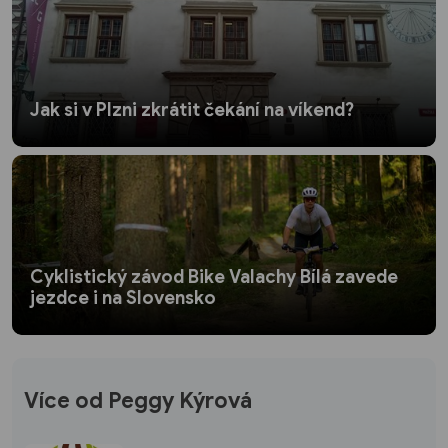
Jak si v Plzni zkrátit čekání na víkend?
Cyklistický závod Bike Valachy Bílá zavede
jezdce i na Slovensko
Více od Peggy Kýrová