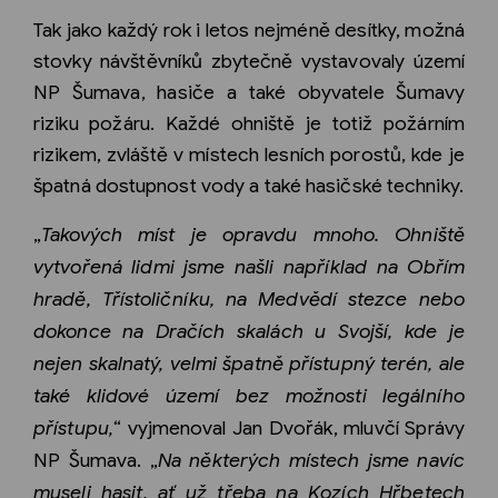
Tak jako každý rok i letos nejméně desítky, možná
stovky návštěvníků zbytečně vystavovaly území
NP Šumava, hasiče a také obyvatele Šumavy
riziku požáru. Každé ohniště je totiž požárním
rizikem, zvláště v místech lesních porostů, kde je
špatná dostupnost vody a také hasičské techniky.
„
Takových míst je opravdu mnoho. Ohniště
vytvořená lidmi jsme našli například na Obřím
hradě, Třístoličníku, na Medvědí stezce nebo
dokonce na Dračích skalách u Svojší, kde je
nejen skalnatý, velmi špatně přístupný terén, ale
také klidové území bez možnosti legálního
přístupu,
“ vyjmenoval Jan Dvořák, mluvčí Správy
NP Šumava. „
Na některých místech jsme navíc
museli hasit, ať už třeba na Kozích Hřbetech