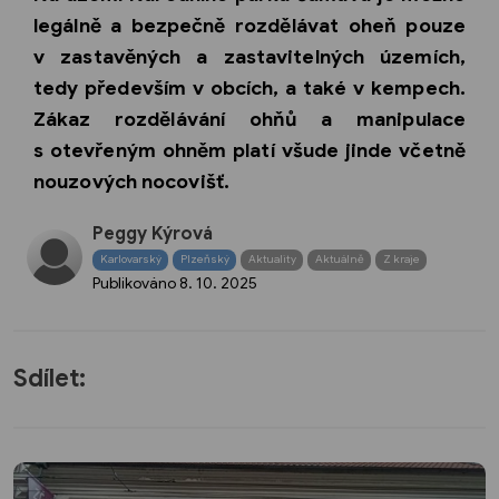
legálně a bezpečně rozdělávat oheň pouze
v zastavěných a zastavitelných územích,
tedy především v obcích, a také v kempech.
Zákaz rozdělávání ohňů a manipulace
s otevřeným ohněm platí všude jinde včetně
nouzových nocovišť.
Peggy Kýrová
Karlovarský
Plzeňský
Aktuality
Aktuálně
Z kraje
Publikováno
8. 10. 2025
Sdílet: