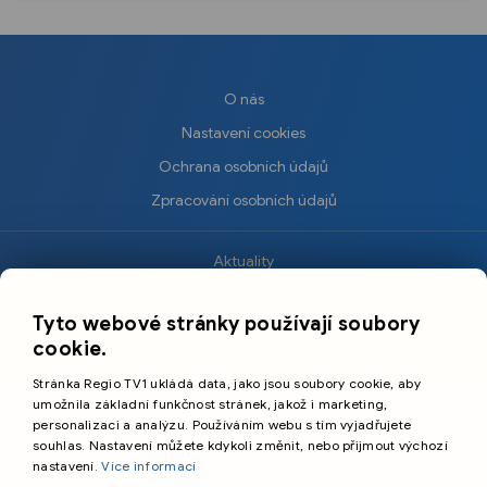
O nás
Nastavení cookies
Ochrana osobních údajů
Zpracování osobních údajů
Aktuality
×
Krimi
Tyto webové stránky používají soubory
Sport
cookie.
Kultura
Stránka Regio TV1 ukládá data, jako jsou soubory cookie, aby
Cestování
umožnila základní funkčnost stránek, jakož i marketing,
personalizaci a analýzu. Používáním webu s tím vyjadřujete
souhlas. Nastavení můžete kdykoli změnit, nebo přijmout výchozí
©️
Primetime Media s.r.o.
nastavení.
Více informací
Všeobecné podmínky