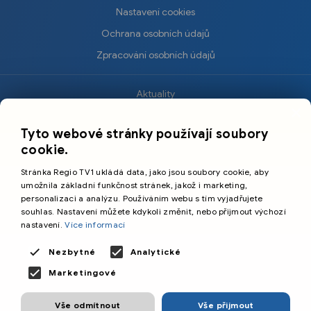
Nastavení cookies
Ochrana osobních údajů
Zpracování osobních údajů
Aktuality
×
Krimi
Tyto webové stránky používají soubory
Sport
cookie.
Kultura
Stránka Regio TV1 ukládá data, jako jsou soubory cookie, aby
Cestování
umožnila základní funkčnost stránek, jakož i marketing,
personalizaci a analýzu. Používáním webu s tím vyjadřujete
souhlas. Nastavení můžete kdykoli změnit, nebo přijmout výchozí
©️
Primetime Media s.r.o.
nastavení.
Více informací
Všeobecné podmínky
Nezbytné
Analytické
Marketingové
Vše odmítnout
Vše přijmout