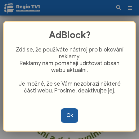
TOTEM zve na oslavy vzniku
AdBlock?
republiky. Připravil výstavu i
tvořivou dílnu
Zdá se, že používáte nástroj pro blokování
reklamy.
Reklamy nám pomáhají udržovat obsah
webu aktuální.
Je možné, že se Vám nezobrazí některé
části webu. Prosíme, deaktivujte jej.
Ok