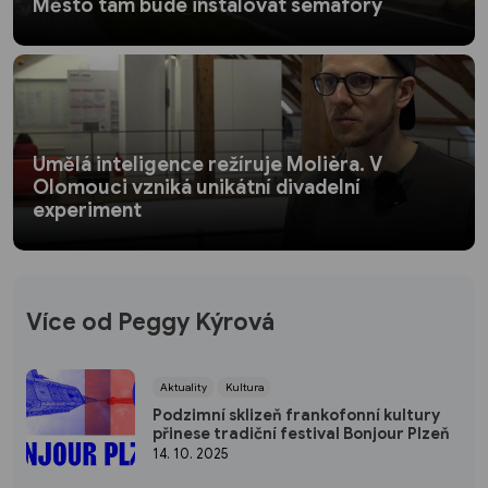
Město tam bude instalovat semafory
Umělá inteligence režíruje Molièra. V
Olomouci vzniká unikátní divadelní
experiment
Více od Peggy Kýrová
Aktuality
Kultura
Podzimní sklizeň frankofonní kultury
přinese tradiční festival Bonjour Plzeň
14. 10. 2025