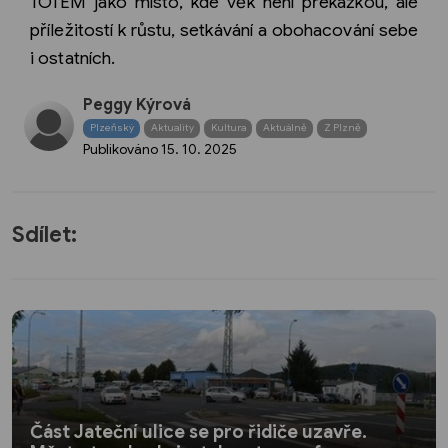
TOTEM jako místo, kde věk není překážkou, ale
příležitostí k růstu, setkávání a obohacování sebe
i ostatních.
Peggy Kýrová
Plzeňský
Aktuality
Kultura
Aktuálně
Z Plzně
Publikováno
15. 10. 2025
Sdílet:
Část Jateční ulice se pro řidiče uzavře.