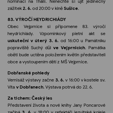
nominaci na Thálii. Nenechte si ujít jedinečný
zážitek
2. 6.
od 20:00 v kině
Sušice
.
83. VÝROČÍ HEYDRICHIÁDY
Obec Vejprnice si připomene 83. výročí
heydrichiády. Vzpomínkový pietní akt se
uskuteční v úterý 3. 6.
od 16:00 u Památníku
popraviště Suchý důl
ve Vejprnicích
. Památka
obětí bude uctěna položením květin představiteli
obce a vystoupením dětí z MŠ Vejprnice.
Dobřanské pohledy
Vernisáž výstavy začne
3. 6.
v 16:00 v kostele sv.
Víta
v Dobřanech
. Výstava potrvá do 22. 6.
Za tichem: Český les
Představení života a nové knihy Jany Poncarové
začíná
3. 6.
v 18:00 v refektáři jezuitské koleje