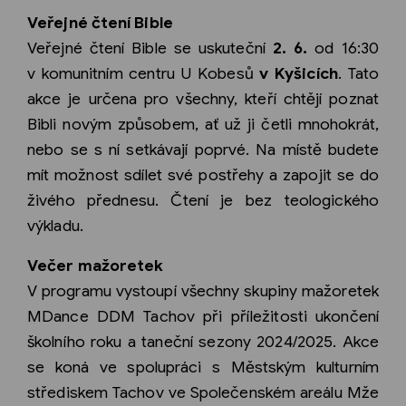
Veřejné čtení Bible
Veřejné čtení Bible se uskuteční
2. 6.
od 16:30
v komunitním centru U Kobesů
v Kyšicích
. Tato
akce je určena pro všechny, kteří chtějí poznat
Bibli novým způsobem, ať už ji četli mnohokrát,
nebo se s ní setkávají poprvé. Na místě budete
mít možnost sdílet své postřehy a zapojit se do
živého přednesu. Čtení je bez teologického
výkladu.
Večer mažoretek
V programu vystoupí všechny skupiny mažoretek
MDance DDM Tachov při příležitosti ukončení
školního roku a taneční sezony 2024/2025. Akce
se koná ve spolupráci s Městským kulturním
střediskem Tachov ve Společenském areálu Mže