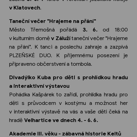
v Klatovech
.
Taneční večer "Hrajeme na přání"
Město Třemošná pořádá
3. 6.
od 18:00
v kulturním domě
v Záluží
taneční večer "Hrajeme
na přání". K tanci a poslechu zahraje a zazpívá
PLZEŇSKÉ DUO. K příjemnému posezení je
připraveno občerstvení a tombola.
Divadýlko Kuba pro děti s prohlídkou hradu
a interaktivní výstavou
Pohádka Kašpárek to zařídí, prohlídka hradu pro
děti s průvodcem v kostýmu a možnost her
v interaktivní výstavě na vás a vaše děti čeká na
hradě
Velhartice ve dnech 4. - 6. 6.
Akademie III. věku - zábavná historie Keltů