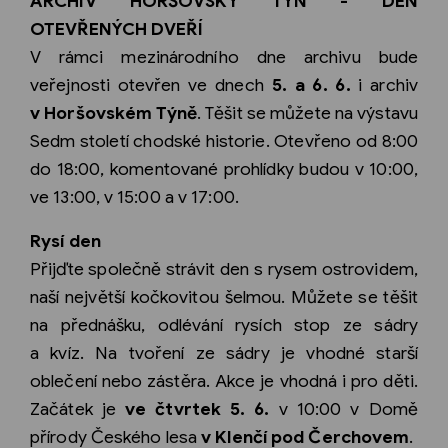
ARCHIV HORŠOVSKÝ TÝN - DEN
OTEVŘENÝCH DVEŘÍ
V rámci mezinárodního dne archivu bude
veřejnosti otevřen ve dnech
5. a 6. 6.
i archiv
v Horšovském Týně
. Těšit se můžete na výstavu
Sedm století chodské historie. Otevřeno od 8:00
do 18:00, komentované prohlídky budou v 10:00,
ve 13:00, v 15:00 a v 17:00.
Rysí den
Přijďte společně strávit den s rysem ostrovidem,
naší největší kočkovitou šelmou. Můžete se těšit
na přednášku, odlévání rysích stop ze sádry
a kvíz. Na tvoření ze sádry je vhodné starší
oblečení nebo zástěra. Akce je vhodná i pro děti.
Začátek je
ve čtvrtek 5. 6.
v 10:00 v Domě
přírody Českého lesa
v Klenčí pod Čerchovem
.