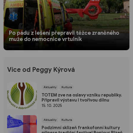
Po pádu z lešení přepravil těžce zraněného
muže do nemocnice vrtulník
Více od Peggy Kýrová
Aktuality
Kultura
TOTEM zve na oslavy vzniku republiky.
Připravil výstavu i tvořivou dílnu
15. 10. 2025
Aktuality
Kultura
Podzimní sklizeň frankofonní kultury
přinese tradiční festival Bonjour Plzeň