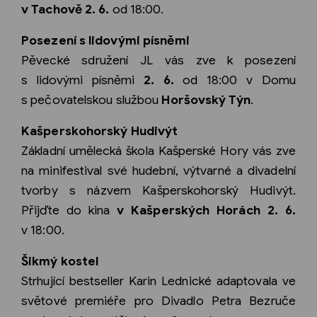
v Tachově 2. 6.
od 18:00.
Posezení s lidovými písněmi
Pěvecké sdružení JL vás zve k posezení
s lidovými písněmi
2. 6.
od 18:00 v Domu
s pečovatelskou službou
Horšovský Týn
.
Kašperskohorský Hudivýt
Základní umělecká škola Kašperské Hory vás zve
na minifestival své hudební, výtvarné a divadelní
tvorby s názvem Kašperskohorský Hudivýt.
Přijďte do kina
v Kašperských Horách 2. 6.
v 18:00.
Šikmý kostel
Strhující bestseller Karin Lednické adaptovala ve
světové premiéře pro Divadlo Petra Bezruče