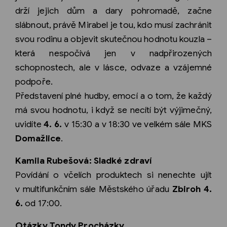
drží jejich dům a dary pohromadě, začne
slábnout, právě Mirabel je tou, kdo musí zachránit
svou rodinu a objevit skutečnou hodnotu kouzla –
která nespočívá jen v nadpřirozených
schopnostech, ale v lásce, odvaze a vzájemné
podpoře.
Představení plné hudby, emocí a o tom, že každý
má svou hodnotu, i když se necítí být výjimečný,
uvidíte
4. 6.
v 15:30 a v 18:30 ve velkém sále MKS
Domažlice
.
Kamila Rubešová: Sladké zdraví
Povídání o včelích produktech si nenechte ujít
v multifunkčním sále Městského úřadu
Zbiroh 4.
6.
od 17:00.
Otázky Tondy Procházky