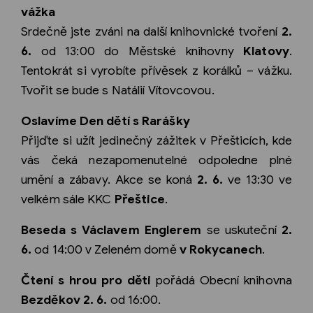
vážka
Srdečně jste zváni na další knihovnické tvoření
2.
6.
od 13:00 do Městské knihovny
Klatovy
.
Tentokrát si vyrobíte přívěsek z korálků – vážku.
Tvořit se bude s Natálií Vítovcovou.
Oslavíme Den dětí s Rarášky
Přijďte si užít jedinečný zážitek v Přešticích, kde
vás čeká nezapomenutelné odpoledne plné
umění a zábavy. Akce se koná
2. 6.
ve 13:30 ve
velkém sále KKC
Přeštice
.
Beseda s Václavem Englerem
se uskuteční
2.
6.
od 14:00 v Zeleném domě
v Rokycanech
.
Čtení s hrou pro děti
pořádá Obecní knihovna
Bezděkov 2. 6.
od 16:00.