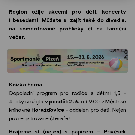
Region ožije akcemi pro děti, koncerty
i besedami. Můžete si zajít také do divadla,
na komentované prohlídky či na taneční
večer.
Knížko herna
Dopolední program pro rodiče s dětmi 1,5 -
4 roky si užijte
v pondělí 2. 6.
od 9:00 v Městské
knihovně
Horažďovice
- oddělení pro děti. Nejen
pro registrované čtenáře!
Hrajeme si (nejen) s papírem – Přívěsek