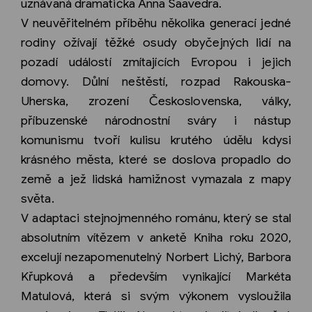
uznávaná dramatička Anna Saavedra.
V neuvěřitelném příběhu několika generací jedné
rodiny ožívají těžké osudy obyčejných lidí na
pozadí událostí zmítajících Evropou i jejich
domovy. Důlní neštěstí, rozpad Rakouska-
Uherska, zrození Československa, války,
příbuzenské národnostní sváry i nástup
komunismu tvoří kulisu krutého údělu kdysi
krásného města, které se doslova propadlo do
země a jež lidská hamižnost vymazala z mapy
světa.
V adaptaci stejnojmenného románu, který se stal
absolutním vítězem v anketě Kniha roku 2020,
excelují nezapomenutelný Norbert Lichý, Barbora
Křupková a především vynikající Markéta
Matulová, která si svým výkonem vysloužila