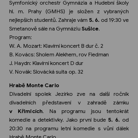
Symfonický orchestr Gymnázia a Hudební školy
hl. m. Prahy (GMHS) je složen z vybraných
nejlepších studentů. Zahraje vám
5. 6.
od 19:30 ve
Smetanově sále na Gymnáziu
Sušice
.
Program:
W. A. Mozart: Klavírní koncert B dur č. 2
B. Kovács: Sholem Alekhem, rov Fiedman
J. Haydn: Klavírní koncert D dur
V. Novák: Slovácká suita op. 32
Hrabě Monte Carlo
Divadelní spolek Jezírko zve na další ročník
divadelních představení v zahradě zámku
v Křimicích
. Na programu jsou tentokrát
komedie a detektivky. Jako první bude
5. 6.
od
20:30 na programu letní komedie s vůní dálek
Hrabě Monte Carlo.