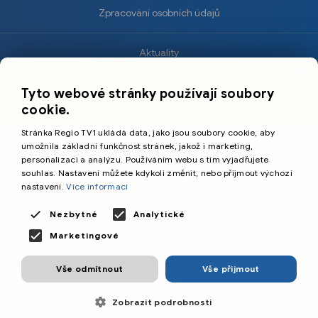
Zpracování osobních údajů
Aktuality
×
Krimi
Tyto webové stránky používají soubory
Sport
cookie.
Kultura
Stránka Regio TV1 ukládá data, jako jsou soubory cookie, aby
Cestování
umožnila základní funkčnost stránek, jakož i marketing,
personalizaci a analýzu. Používáním webu s tím vyjadřujete
souhlas. Nastavení můžete kdykoli změnit, nebo přijmout výchozí
©️
Primetime Media s.r.o.
nastavení.
Více informací
Všeobecné podmínky
Nezbytné
Analytické
Marketingové
Vše odmítnout
Vše přijmout
Zobrazit podrobnosti