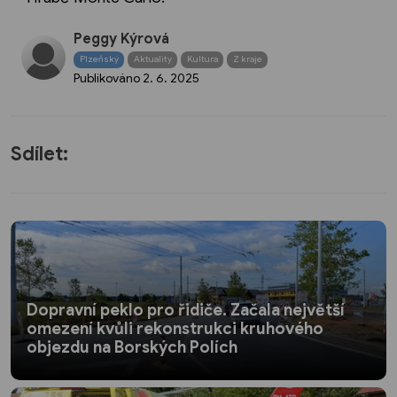
Peggy Kýrová
Plzeňský
Aktuality
Kultura
Z kraje
Publikováno
2. 6. 2025
Sdílet:
Dopravní peklo pro řidiče. Začala největší
omezení kvůli rekonstrukci kruhového
objezdu na Borských Polích