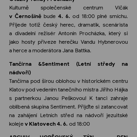
Kulturně společenské centrum Vlčák
v Černošíně
bude
4. 6.
od 18:00 plné smíchu.
Přijede totiž český herec, dramatik, scenárista
a divadelní režisér Antonín Procházka, který si
jako hosty přiveze herečku Vandu Hybnerovou
a herce a moderátora Jana Battka.
Tančírna &Sentiment (Letní středy na
nádvoří)
Tančírna pod širou oblohou v historickém centru
Klatov pod vedením tanečního mistra Jiřího Hájka
s partnerkou Janou Peškovou! K tanci zahraje
oblíbená skupina Sentiment. Přijďte si zatancovat
na zahájení Letních střed na nádvoří jezuitské
koleje
v Klatovech 4. 6.
od 18:00