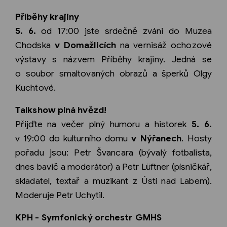
Příběhy krajiny
5. 6.
od 17:00 jste srdečně zváni do Muzea
Chodska
v Domažlicích
na vernisáž ochozové
výstavy s názvem Příběhy krajiny. Jedná se
o soubor smaltovaných obrazů a šperků Olgy
Kuchtové.
Talkshow plná hvězd!
Přijďte na večer plný humoru a historek
5. 6.
v 19:00 do kulturního domu
v Nýřanech
. Hosty
pořadu jsou: Petr Švancara (bývalý fotbalista,
dnes bavič a moderátor) a Petr Lüftner (písničkář,
skladatel, textař a muzikant z Ústí nad Labem).
Moderuje Petr Uchytil.
KPH - Symfonický orchestr GMHS