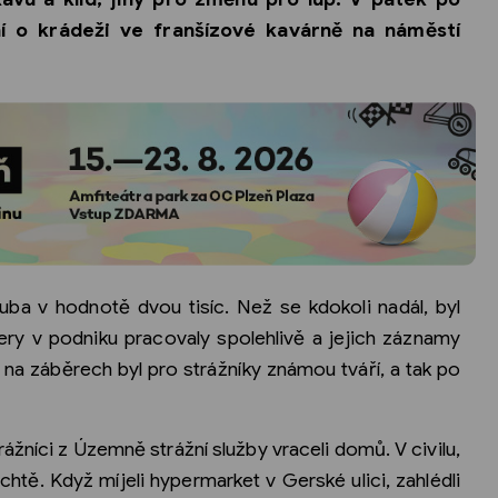
ení o krádeži ve franšízové kavárně na náměstí
ba v hodnotě dvou tisíc. Než se kdokoli nadál, byl
ry v podniku pracovaly spolehlivě a jejich záznamy
el na záběrech byl pro strážníky známou tváří, a tak po
žníci z Územně strážní služby vraceli domů. V civilu,
chtě. Když míjeli hypermarket v Gerské ulici, zahlédli