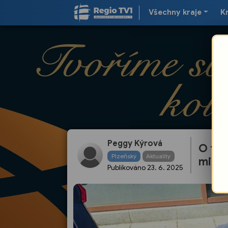
Všechny kraje
K
Peggy Kýrová
O tom
Plzeňský
Aktuality
milov
Publikováno
23. 6. 2025