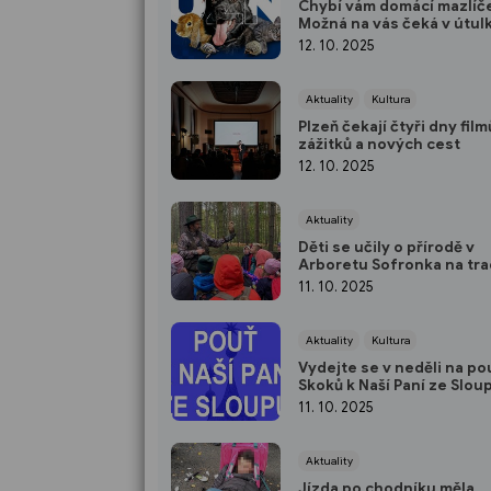
Chybí vám domácí mazlíč
Možná na vás čeká v útul
12. 10. 2025
Aktuality
Kultura
Plzeň čekají čtyři dny film
zážitků a nových cest
12. 10. 2025
Aktuality
Děti se učily o přírodě v
Arboretu Sofronka na tra
Dni lesa
11. 10. 2025
Aktuality
Kultura
Vydejte se v neděli na po
Skoků k Naší Paní ze Slou
11. 10. 2025
Aktuality
Jízda po chodníku měla