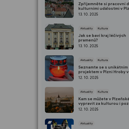
Zpříjemněte si pracovní 
kulturními událostmi v Pl
13. 10. 2025
Aktuality
Kultura
Jak se baví kraj léčivých
pramenů?
13. 10. 2025
Aktuality
Kultura
Seznamte se s unikátním
projektem v Plzni Hroby v 
Křížová cesta
12. 10. 2025
Aktuality
Kultura
Kam se můžete v Plzeňské
vypravit za kulturou i po
12. 10. 2025
Aktuality