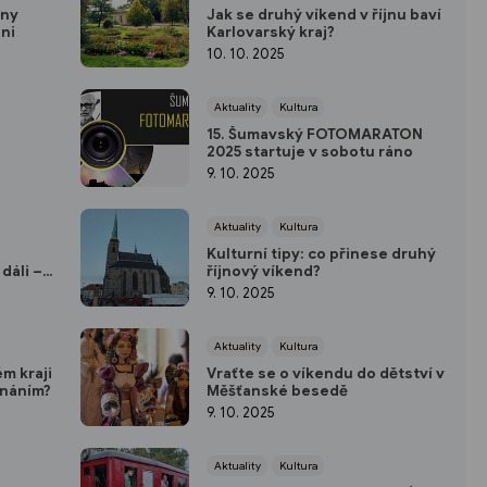
dny
Jak se druhý víkend v říjnu baví
zni
Karlovarský kraj?
10. 10. 2025
Aktuality
Kultura
15. Šumavský FOTOMARATON
2025 startuje v sobotu ráno
9. 10. 2025
Aktuality
Kultura
Kulturní tipy: co přinese druhý
dáli –
říjnový víkend?
9. 10. 2025
Aktuality
Kultura
m kraji
Vraťte se o víkendu do dětství v
znáním?
Měšťanské besedě
9. 10. 2025
Aktuality
Kultura