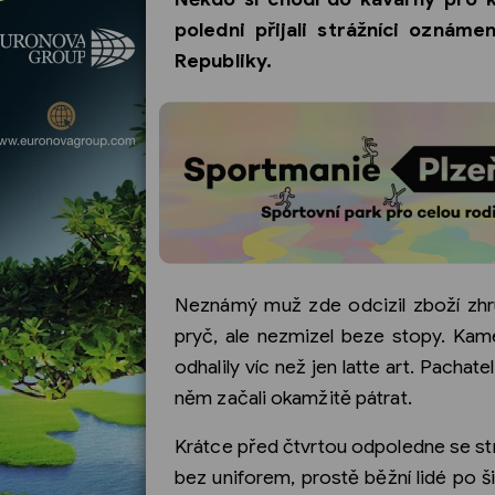
poledni přijali strážníci oznám
Republiky.
Neznámý muž zde odcizil zboží zhru
pryč, ale nezmizel beze stopy. Kame
odhalily víc než jen latte art. Pachat
něm začali okamžitě pátrat.
Krátce před čtvrtou odpoledne se strá
bez uniforem, prostě běžní lidé po ši