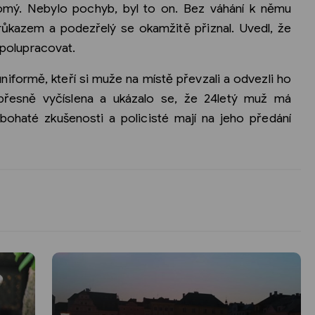
domý. Nebylo pochyb, byl to on. Bez váhání k němu
 průkazem a podezřelý se okamžitě přiznal. Uvedl, že
 spolupracovat.
uniformě, kteří si muže na místě převzali a odvezli ho
přesně vyčíslena a ukázalo se, že 24letý muž má
ohaté zkušenosti a policisté mají na jeho předání