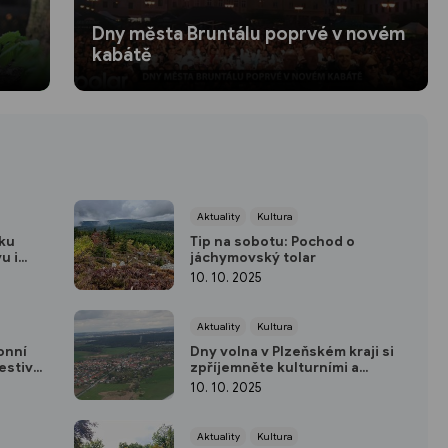
Dny města Bruntálu poprvé v novém
kabátě
Aktuality
Kultura
iku
Tip na sobotu: Pochod o
u i
jáchymovský tolar
10. 10. 2025
Aktuality
Kultura
onní
Dny volna v Plzeňském kraji si
estival
zpříjemněte kulturními a
společenskými událostmi
10. 10. 2025
Aktuality
Kultura