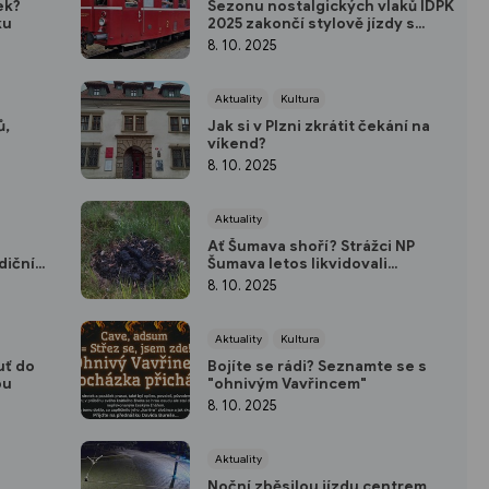
ek?
Sezonu nostalgických vlaků IDPK
ku
2025 zakončí stylově jízdy s
motorákem Hurvínek na
8. 10. 2025
vlečkách kolem Plzně
Aktuality
Kultura
ů,
Jak si v Plzni zkrátit čekání na
víkend?
8. 10. 2025
Aktuality
Ať Šumava shoří? Strážci NP
dičním
Šumava letos likvidovali
čtyřicítku nelegálních ohnišť!
8. 10. 2025
Aktuality
Kultura
uť do
Bojíte se rádi? Seznamte se s
pu
"ohnivým Vavřincem"
8. 10. 2025
Aktuality
Noční zběsilou jízdu centrem