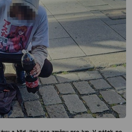
ávu a klid, jiný pro změnu pro lup. V pátek po