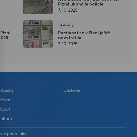
Plzně ukončila policie
7. 10. 2025
Aktuality
Plzni!
Poctivost se v Plzni ještě
 2025
nevytratila
7. 10. 2025
ktuality
Cestování
Krimi
Sport
Kultura
cné podmínky