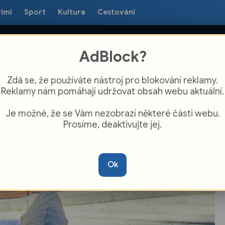
rimi
Sport
Kultura
Cestování
AdBlock?
Zdá se, že používáte nástroj pro blokování reklamy.
Reklamy nám pomáhají udržovat obsah webu aktuální.
Je možné, že se Vám nezobrazí některé části webu.
Prosíme, deaktivujte jej.
, že krást se nemá, se přesvědčil i
ník kávy
Ok