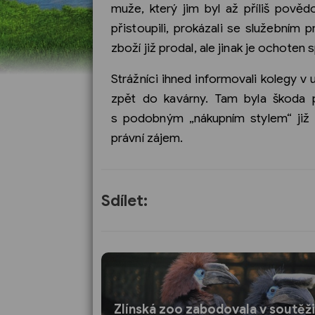
muže, který jim byl až příliš pově
přistoupili, prokázali se služebním
zboží již prodal, ale jinak je ochoten
Strážníci ihned informovali kolegy v 
zpět do kavárny. Tam byla škoda 
s podobným „nákupním stylem“ již b
právní zájem.
Sdílet:
Zlínská zoo zabodovala v soutěži