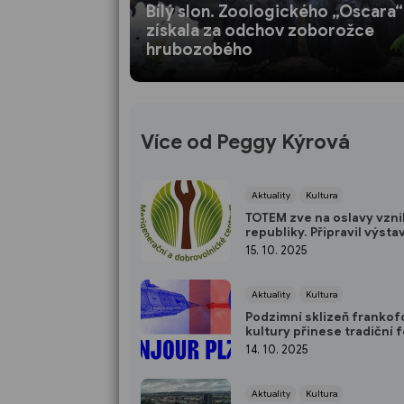
Bílý slon. Zoologického „Oscara“
získala za odchov zoborožce
hrubozobého
Více od Peggy Kýrová
Aktuality
Kultura
TOTEM zve na oslavy vzn
republiky. Připravil výstav
tvořivou dílnu
15. 10. 2025
Aktuality
Kultura
Podzimní sklizeň frankof
kultury přinese tradiční f
Bonjour Plzeň
14. 10. 2025
Aktuality
Kultura