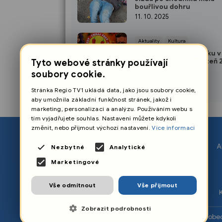
bouřlivou dohru
11. 10. 2025
Aktuality
Kultura
×
Nejostřejší sobota roku v 
Užijte si Chilli Fest Plzeň
Tyto webové stránky používají
10. 10. 2025
soubory cookie.
Stránka Regio TV1 ukládá data, jako jsou soubory cookie,
aby umožnila základní funkčnost stránek, jakož i
marketing, personalizaci a analýzu. Používáním webu s
tím vyjadřujete souhlas. Nastavení můžete kdykoli
změnit, nebo přijmout výchozí nastavení.
Více informací
O nás
A
Nezbytné
Analytické
Nastavení cookies
Marketingové
Ochrana osobních údajů
Vše odmítnout
Vše přijmout
Zpracování osobních údajů
Zobrazit podrobnosti
©️
Primetime Media s.r.o.
Všeobe