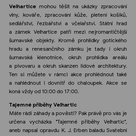
Velhartice
mohou těšit na ukázky zpracování
vlny, kováře, zpracování kůže, pletení košíků,
sedlářství, řezbářství a včelařství. Státní hrad
a zámek Velhartice patří mezi nejromantičtější
šumavské objekty. Kromě prohlídky gotického
hradu a renesančního zámku je tady i okruh
šumavská klenotnice, okruh prohlídka areálu
a pivovaru a okruh skanzen lidové architektury.
Ten si můžete v rámci akce prohlédnout také
a nahlédnout i dovnitř do chaloupek. Akce se
koná vždy od 10:00 do 17:00.
Tajemné příběhy Velhartic
Máte rádi záhady a pověsti? Pak právě pro vás je
určena vycházka "Tajemné příběhy Velhartic",
aneb napsal opravdu K. J. Erben baladu Svatební