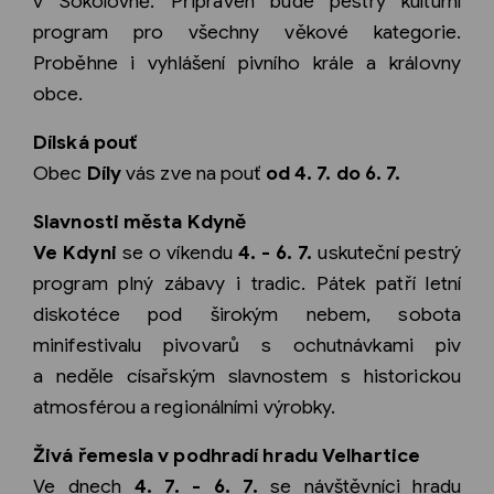
v Sokolovně. Připraven bude pestrý kulturní
program pro všechny věkové kategorie.
Proběhne i vyhlášení pivního krále a královny
obce.
Dílská pouť
Obec
Díly
vás zve na pouť
od 4. 7. do 6. 7.
Slavnosti města Kdyně
Ve Kdyni
se o víkendu
4. - 6. 7.
uskuteční pestrý
program plný zábavy i tradic. Pátek patří letní
diskotéce pod širokým nebem, sobota
minifestivalu pivovarů s ochutnávkami piv
a neděle císařským slavnostem s historickou
atmosférou a regionálními výrobky.
Živá řemesla v podhradí hradu Velhartice
Ve dnech
4. 7. - 6. 7.
se návštěvníci hradu