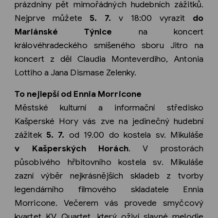
prázdniny pět mimořádných hudebních zážitků.
Nejprve můžete
5. 7.
v 18:00 vyrazit
do
Mariánské Týnice
na koncert
královéhradeckého smíšeného sboru Jitro na
koncert z děl Claudia Monteverdiho, Antonia
Lottiho a Jana Dismase Zelenky.
To nejlepší od Ennia Morricone
Městské kulturní a informační středisko
Kašperské Hory vás zve na jedinečný hudební
zážitek
5. 7.
od 19.00 do kostela sv. Mikuláše
v Kašperských Horách
. V prostorách
působivého hřbitovního kostela sv. Mikuláše
zazní výběr nejkrásnějších skladeb z tvorby
legendárního filmového skladatele Ennia
Morricone. Večerem vás provede smyčcový
kvartet KV Quartet, který oživí slavné melodie