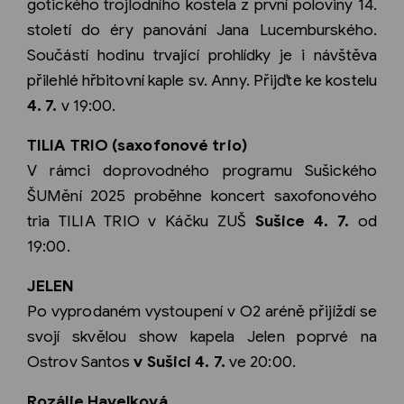
gotického trojlodního kostela z první poloviny 14.
století do éry panování Jana Lucemburského.
Součástí hodinu trvající prohlídky je i návštěva
přilehlé hřbitovní kaple sv. Anny. Přijďte ke kostelu
4. 7.
v 19:00.
TILIA TRIO (saxofonové trio)
V rámci doprovodného programu Sušického
ŠUMění 2025 proběhne koncert saxofonového
tria TILIA TRIO v Káčku ZUŠ
Sušice 4. 7.
od
19:00.
JELEN
Po vyprodaném vystoupení v O2 aréně přijíždí se
svojí skvělou show kapela Jelen poprvé na
Ostrov Santos
v Sušici 4. 7.
ve 20:00.
Rozálie Havelková