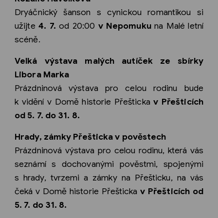
Dryáčnický šanson s cynickou romantikou si
užijte
4. 7.
od 20:00
v Nepomuku
na Malé letní
scéně.
Velká výstava malých autíček ze sbírky
Libora Marka
Prázdninová výstava pro celou rodinu bude
k vidění v Domě historie Přešticka
v Přešticích
od 5. 7. do 31. 8.
Hrady, zámky Přešticka v pověstech
Prázdninová výstava pro celou rodinu, která vás
seznámí s dochovanými pověstmi, spojenými
s hrady, tvrzemi a zámky na Přešticku, na vás
čeká v Domě historie Přešticka
v Přešticích od
5. 7. do 31. 8.