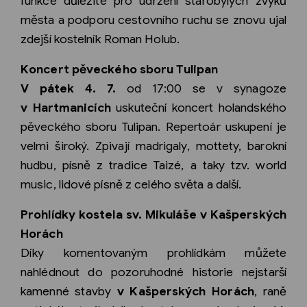
funkce důležité pro udržení starobylých zvyků
města a podporu cestovního ruchu se znovu ujal
zdejší kostelník Roman Holub.
Koncert pěveckého sboru Tulipan
V pátek 4. 7.
od 17:00 se v synagoze
v Hartmanicích
uskuteční koncert holandského
pěveckého sboru Tulipan. Repertoár uskupení je
velmi široký. Zpivají madrigaly, mottety, barokní
hudbu, písně z tradice Taizé, a taky tzv. world
music, lidové písně z celého světa a další.
Prohlídky kostela sv. Mikuláše v Kašperských
Horách
Díky komentovaným prohlídkám můžete
nahlédnout do pozoruhodné historie nejstarší
kamenné stavby
v Kašperských Horách
, raně