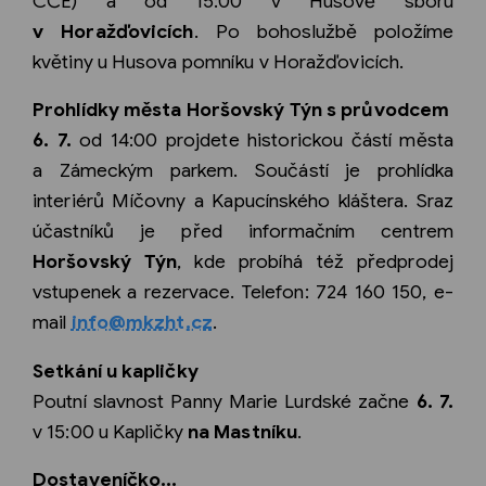
CČE) a od 15:00 v Husově sboru
v Horažďovicích
. Po bohoslužbě položíme
květiny u Husova pomníku v Horažďovicích.
Prohlídky města Horšovský Týn s průvodcem
6. 7.
od 14:00 projdete historickou částí města
a Zámeckým parkem. Součástí je prohlídka
interiérů Míčovny a Kapucínského kláštera. Sraz
účastníků je před informačním centrem
Horšovský Týn
, kde probíhá též předprodej
vstupenek a rezervace. Telefon: 724 160 150, e-
mail
info@mkzht.cz
.
Setkání u kapličky
Poutní slavnost Panny Marie Lurdské začne
6. 7.
v 15:00 u Kapličky
na Mastníku
.
Dostaveníčko...