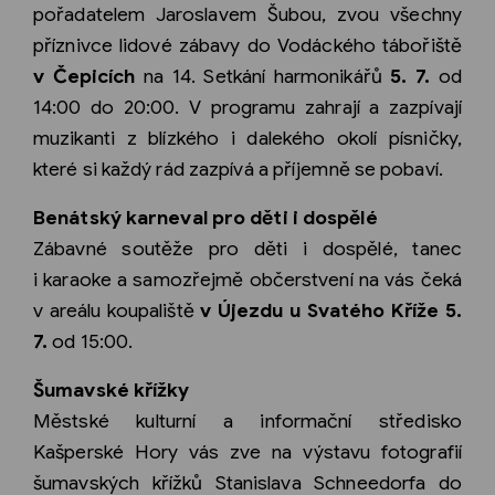
pořadatelem Jaroslavem Šubou, zvou všechny
příznivce lidové zábavy do Vodáckého tábořiště
v Čepicích
na 14. Setkání harmonikářů
5. 7.
od
14:00 do 20:00. V programu zahrají a zazpívají
muzikanti z blízkého i dalekého okolí písničky,
které si každý rád zazpívá a příjemně se pobaví.
Benátský karneval pro děti i dospělé
Zábavné soutěže pro děti i dospělé, tanec
i karaoke a samozřejmě občerstvení na vás čeká
v areálu koupaliště
v Újezdu u Svatého Kříže 5.
7.
od 15:00.
Šumavské křížky
Městské kulturní a informační středisko
Kašperské Hory vás zve na výstavu fotografií
šumavských křížků Stanislava Schneedorfa do