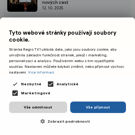
nových cest
12. 10. 2025
×
Aktuality
Děti se učily o přírodě v Arboretu
Tyto webové stránky používají soubory
Sofronka na tradičním Dni lesa
cookie.
11. 10. 2025
Stránka Regio TV1 ukládá data, jako jsou soubory cookie, aby
umožnila základní funkčnost stránek, jakož i marketing,
Aktuality
Kultura
personalizaci a analýzu. Používáním webu s tím vyjadřujete
Vydejte se v neděli na pouť do Skoků k
souhlas. Nastavení můžete kdykoli změnit, nebo přijmout výchozí
Naší Paní ze Sloupu
nastavení.
Více informací
11. 10. 2025
Nezbytné
Analytické
Aktuality
Marketingové
Jízda po chodníku měla bouřlivou
dohru
Vše odmítnout
Vše přijmout
11. 10. 2025
Zobrazit podrobnosti
Aktuality
Kultura
Nejostřejší sobota roku v Plzni! Užijte si
Chilli Fest Plzeň 2025