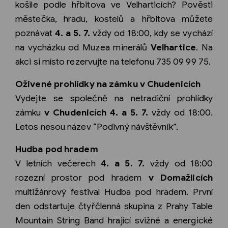
košile podle hřbitova ve Velharticích? Pověsti
městečka, hradu, kostelů a hřbitova můžete
poznávat
4. a 5. 7.
vždy od 18:00, kdy se vychází
na vycházku od Muzea minerálů
Velhartice
. Na
akci si místo rezervujte na telefonu 735 09 99 75.
Oživené prohlídky na zámku v Chudenicích
Vydejte se společně na netradiční prohlídky
zámku
v Chudenicích 4. a 5. 7.
vždy od 18:00.
Letos nesou název “Podivný návštěvník”.
Hudba pod hradem
V letních večerech
4. a 5. 7.
vždy od 18:00
rozezní prostor pod hradem
v Domažlicích
multižánrový festival Hudba pod hradem. První
den odstartuje čtyřčlenná skupina z Prahy Table
Mountain String Band hrající svižné a energické