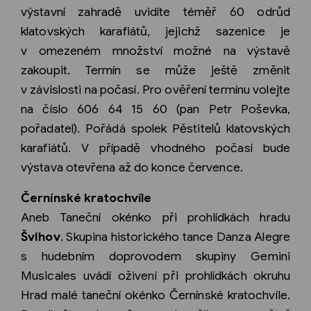
výstavní zahradě uvidíte téměř 60 odrůd
klatovských karafiátů, jejichž sazenice je
v omezeném množství možné na výstavě
zakoupit. Termín se může ještě změnit
v závislosti na počasí. Pro ověření termínu volejte
na číslo 606 64 15 60 (pan Petr Poševka,
pořadatel). Pořádá spolek Pěstitelů klatovských
karafiátů. V případě vhodného počasí bude
výstava otevřena až do konce července.
Černínské kratochvíle
Aneb Taneční okénko při prohlídkách hradu
Švihov
. Skupina historického tance Danza Alegre
s hudebním doprovodem skupiny Gemini
Musicales uvádí oživení při prohlídkách okruhu
Hrad malé taneční okénko Černínské kratochvíle.