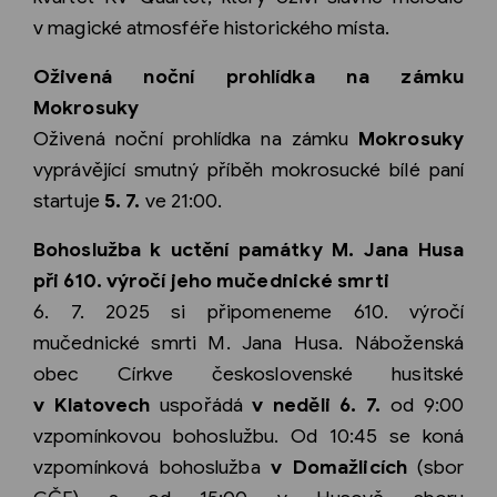
v magické atmosféře historického místa.
Oživená noční prohlídka na zámku
Mokrosuky
Oživená noční prohlídka na zámku
Mokrosuky
vyprávějící smutný příběh mokrosucké bílé paní
startuje
5. 7.
ve 21:00.
Bohoslužba k uctění památky M. Jana Husa
při 610. výročí jeho mučednické smrti
6. 7. 2025 si připomeneme 610. výročí
mučednické smrti M. Jana Husa. Náboženská
obec Církve československé husitské
v Klatovech
uspořádá
v neděli 6. 7.
od 9:00
vzpomínkovou bohoslužbu. Od 10:45 se koná
vzpomínková bohoslužba
v Domažlicích
(sbor