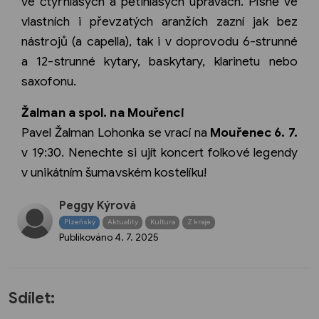
ve čtyřhlasých a pětihlasých úpravách. Písně ve
vlastních i převzatých aranžích zazní jak bez
nástrojů (a capella), tak i v doprovodu 6-strunné
a 12-strunné kytary, baskytary, klarinetu nebo
saxofonu.
Žalman a spol. na Mouřenci
Pavel Žalman Lohonka se vrací na
Mouřenec 6. 7.
v 19:30. Nenechte si ujít koncert folkové legendy
v unikátním šumavském kostelíku!
Peggy Kýrová
Plzeňský
Aktuality
Kultura
Z kraje
Publikováno
4. 7. 2025
Sdílet: