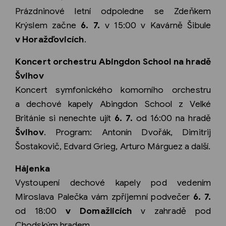
Prázdninové letní odpoledne se Zdeňkem
Krýslem začne
6. 7.
v 15:00 v Kavárně Šibule
v Horažďovicích
.
Koncert orchestru Abingdon School na hradě
Švihov
Koncert symfonického komorního orchestru
a dechové kapely Abingdon School z Velké
Británie si nenechte ujít
6. 7.
od 16:00 na hradě
Švihov
. Program: Antonín Dvořák, Dimitrij
Šostakovič, Edvard Grieg, Arturo Márguez a další.
Hájenka
Vystoupení dechové kapely pod vedením
Miroslava Palečka vám zpříjemní podvečer
6. 7.
od 18:00
v Domažlicích
v zahradě pod
Chodským hradem.