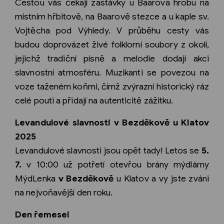
Cestou vás čekají zastávky u Baarova hrobu na
místním hřbitově, na Baarově stezce a u kaple sv.
Vojtěcha pod Výhledy. V průběhu cesty vás
budou doprovázet živé folklorní soubory z okolí,
jejichž tradiční písně a melodie dodají akci
slavnostní atmosféru. Muzikanti se povezou na
voze taženém koňmi, čímž zvýrazní historický ráz
celé pouti a přidají na autenticitě zážitku.
Levandulové slavnosti v Bezděkově u Klatov
2025
Levandulové slavnosti jsou opět tady! Letos se
5.
7.
v 10:00 už potřetí otevřou brány mýdlárny
MýdLenka
v Bezděkově
u Klatov a vy jste zváni
na nejvoňavější den roku.
Den řemesel