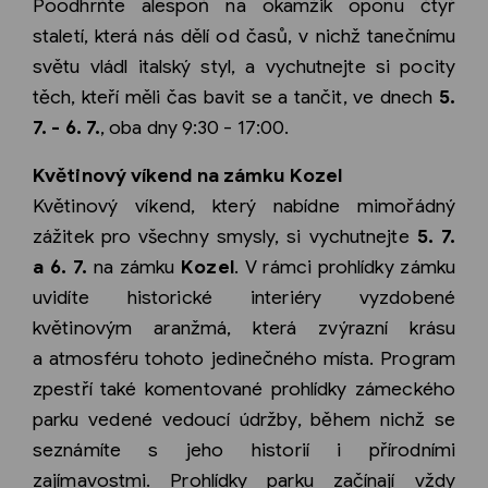
Poodhrňte alespoň na okamžik oponu čtyř
staletí, která nás dělí od časů, v nichž tanečnímu
světu vládl italský styl, a vychutnejte si pocity
těch, kteří měli čas bavit se a tančit, ve dnech
5.
7. - 6. 7.
, oba dny 9:30 - 17:00.
Květinový víkend na zámku Kozel
Květinový víkend, který nabídne mimořádný
zážitek pro všechny smysly, si vychutnejte
5. 7.
a 6. 7.
na zámku
Kozel
. V rámci prohlídky zámku
uvidíte historické interiéry vyzdobené
květinovým aranžmá, která zvýrazní krásu
a atmosféru tohoto jedinečného místa. Program
zpestří také komentované prohlídky zámeckého
parku vedené vedoucí údržby, během nichž se
seznámíte s jeho historií i přírodními
zajímavostmi. Prohlídky parku začínají vždy