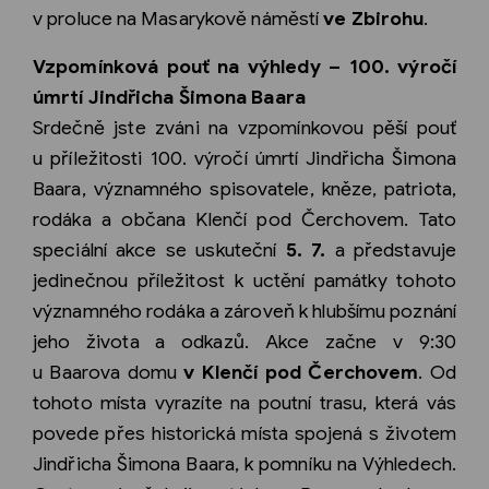
v proluce na Masarykově náměstí
ve Zbirohu
.
Vzpomínková pouť na výhledy – 100. výročí
úmrtí Jindřicha Šimona Baara
Srdečně jste zváni na vzpomínkovou pěší pouť
u příležitosti 100. výročí úmrtí Jindřicha Šimona
Baara, významného spisovatele, kněze, patriota,
rodáka a občana Klenčí pod Čerchovem. Tato
speciální akce se uskuteční
5. 7.
a představuje
jedinečnou příležitost k uctění památky tohoto
významného rodáka a zároveň k hlubšímu poznání
jeho života a odkazů. Akce začne v 9:30
u Baarova domu
v Klenčí pod Čerchovem
. Od
tohoto místa vyrazíte na poutní trasu, která vás
povede přes historická místa spojená s životem
Jindřicha Šimona Baara, k pomníku na Výhledech.