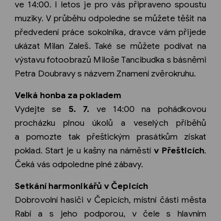
ve 14:00. I letos je pro vás připraveno spoustu
muziky. V průběhu odpoledne se můžete těšit na
předvedení práce sokolníka, dravce vám přijede
ukázat Milan Zaleš. Také se můžete podívat na
výstavu fotoobrazů Miloše Tancibudka s básněmi
Petra Doubravy s názvem Znamení zvěrokruhu.
Velká honba za pokladem
Vydejte se
5. 7.
ve 14:00 na pohádkovou
procházku plnou úkolů a veselých příběhů
a pomozte tak přeštickým prasátkům získat
poklad. Start je u kašny na náměstí
v Přešticích
.
Čeká vás odpoledne plné zábavy.
Setkání harmonikářů v Čepicích
Dobrovolní hasiči v Čepicích, místní části města
Rabí a s jeho podporou, v čele s hlavním