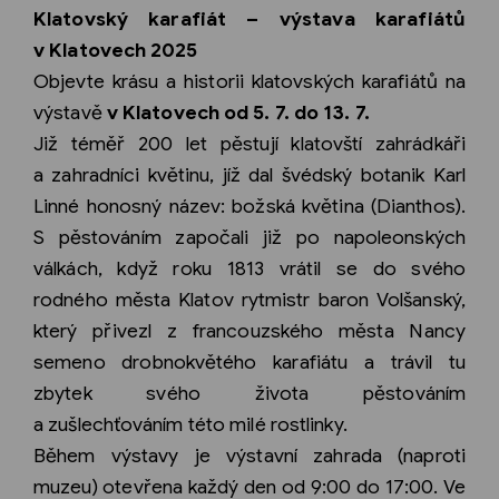
Klatovský karafiát – výstava karafiátů
v Klatovech 2025
Objevte krásu a historii klatovských karafiátů na
výstavě
v Klatovech od 5. 7. do 13. 7.
Již téměř 200 let pěstují klatovští zahrádkáři
a zahradníci květinu, jíž dal švédský botanik Karl
Linné honosný název: božská květina (Dianthos).
S pěstováním započali již po napoleonských
válkách, když roku 1813 vrátil se do svého
rodného města Klatov rytmistr baron Volšanský,
který přivezl z francouzského města Nancy
semeno drobnokvětého karafiátu a trávil tu
zbytek svého života pěstováním
a zušlechťováním této milé rostlinky.
Během výstavy je výstavní zahrada (naproti
muzeu) otevřena každý den od 9:00 do 17:00. Ve