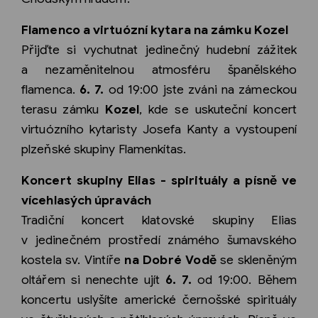
Flamenco a virtuózní kytara na zámku Kozel
Přijďte si vychutnat jedinečný hudební zážitek
a nezaměnitelnou atmosféru španělského
flamenca.
6. 7.
od 19:00 jste zváni na zámeckou
terasu zámku
Kozel
, kde se uskuteční koncert
virtuózního kytaristy Josefa Kanty a vystoupení
plzeňské skupiny Flamenkítas.
Koncert skupiny Elias - spirituály a písně ve
vícehlasých úpravách
Tradiční koncert klatovské skupiny Elias
v jedinečném prostředí známého šumavského
kostela sv. Vintíře
na Dobré Vodě
se skleněným
oltářem si nenechte ujít
6. 7.
od 19:00. Během
koncertu uslyšíte americké černošské spirituály