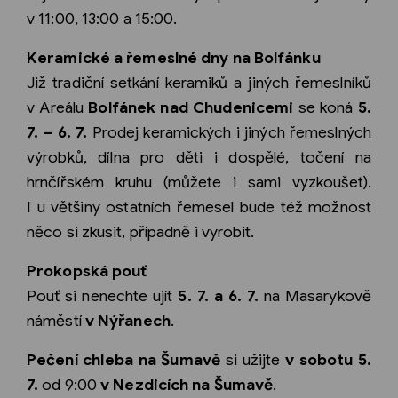
v 11:00, 13:00 a 15:00.
Keramické a řemeslné dny na Bolfánku
Již tradiční setkání keramiků a jiných řemeslníků
v Areálu
Bolfánek nad Chudenicemi
se koná
5.
7. – 6. 7.
Prodej keramických i jiných řemeslných
výrobků, dílna pro děti i dospělé, točení na
hrnčířském kruhu (můžete i sami vyzkoušet).
I u většiny ostatních řemesel bude též možnost
něco si zkusit, případně i vyrobit.
Prokopská pouť
Pouť si nenechte ujít
5. 7. a 6. 7.
na Masarykově
náměstí
v Nýřanech
.
Pečení chleba na Šumavě
si užijte
v sobotu 5.
7.
od 9:00
v Nezdicích na Šumavě
.