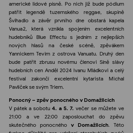
americké lidové písně. Po nich již bude pódium
patřit legendě tuzemského reggae, skupině
Švihadlo a závěr prvního dne obstará kapela
Vanua2, která vznikla spojením excelentních
hudebníků Blue Effectu s jedním z nejlepších
nových hlasů na české scéně, zpěvákem
Yannickem Tevim z ostrova Vanuatu. Druhý den
bude patřit zbrusu novému členovi Síně slávy
hudebních cen Anděl 2024 Ivanu Mládkovi a celý
festival zakončí excelentní kytarista Michal
Pavlíček se svým Triem.
Ponocný – zpěv ponocného v Domažlicích
V pátek a sobotu
4. a 5. 7.
večer se můžete ve
21:00 a ve 22:00 zaposlouchat do zpěvu
skutečného ponocného
v Domažlicích
. Této