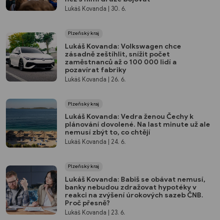
Lukáš Kovanda
| 30. 6.
Plzeňský kraj
Lukáš Kovanda: Volkswagen chce
zásadně zeštíhlit, snížit počet
zaměstnanců až o 100 000 lidí a
pozavírat fabriky
Lukáš Kovanda
| 26. 6.
Plzeňský kraj
Lukáš Kovanda: Vedra ženou Čechy k
plánování dovolené. Na last minute už ale
nemusí zbýt to, co chtějí
Lukáš Kovanda
| 24. 6.
Plzeňský kraj
Lukáš Kovanda: Babiš se obávat nemusí,
banky nebudou zdražovat hypotéky v
reakci na zvýšení úrokových sazeb ČNB.
Proč přesně?
Lukáš Kovanda
| 23. 6.