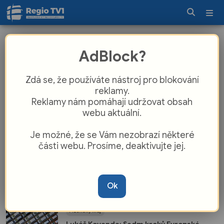
Lukáš Kovanda
AdBlock?
Plzeňský kraj
Zdá se, že používáte nástroj pro blokování
Lukáš Kovanda: Válka s Íránem se
reklamy.
rozšiřuje o další frontu, íránští spojenci
Reklamy nám pomáhají udržovat obsah
útočí na tankery v Rudém moři
webu aktuální.
Lukáš Kovanda
| 24. 7.
Je možné, že se Vám nezobrazí některé
Plzeňský kraj
části webu. Prosíme, deaktivujte jej.
Lukáš Kovanda: České finalistky si ve
Wimbledonu rozdělily 153 milionů. Téměř
tolik jako činila letošní státní dotace
tenisovému svazu
Ok
Lukáš Kovanda
| 16. 7.
Plzeňský kraj
Lukáš Kovanda: Sedm kroků Evropské