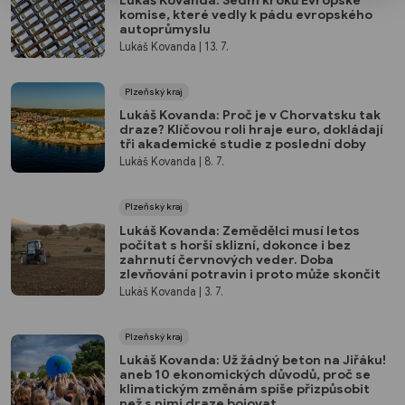
komise, které vedly k pádu evropského
autoprůmyslu
Lukáš Kovanda
| 13. 7.
Plzeňský kraj
Lukáš Kovanda: Proč je v Chorvatsku tak
draze? Klíčovou roli hraje euro, dokládají
tři akademické studie z poslední doby
Lukáš Kovanda
| 8. 7.
Plzeňský kraj
Lukáš Kovanda: Zemědělci musí letos
počítat s horší sklizní, dokonce i bez
zahrnutí červnových veder. Doba
zlevňování potravin i proto může skončit
Lukáš Kovanda
| 3. 7.
Plzeňský kraj
Lukáš Kovanda: Už žádný beton na Jiřáku!
aneb 10 ekonomických důvodů, proč se
klimatickým změnám spíše přizpůsobit
než s nimi draze bojovat