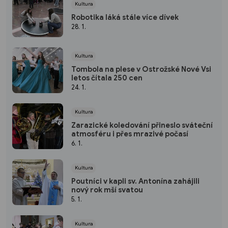
Kultura
Robotika láká stále více dívek
28. 1.
Kultura
Tombola na plese v Ostrožské Nové Vsi
letos čítala 250 cen
24. 1.
Kultura
Zarazické koledování přineslo sváteční
atmosféru i přes mrazivé počasí
6. 1.
Kultura
Poutníci v kapli sv. Antonína zahájili
nový rok mší svatou
5. 1.
Kultura