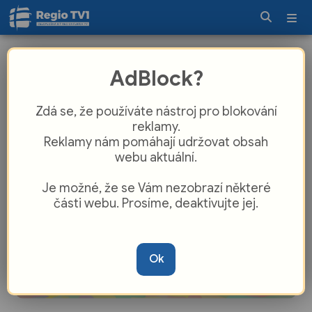
Andělské hody zakončila nedělní
AdBlock?
bohoslužba a slavnostní koncert
Zdá se, že používáte nástroj pro blokování
reklamy.
Reklamy nám pomáhají udržovat obsah
webu aktuální.
Je možné, že se Vám nezobrazí některé
části webu. Prosíme, deaktivujte jej.
Ok