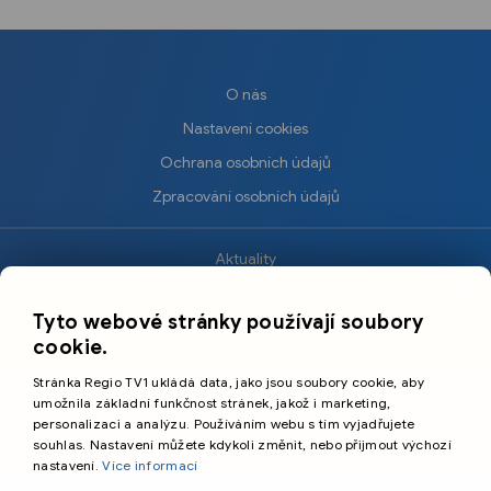
O nás
Nastavení cookies
Ochrana osobních údajů
Zpracování osobních údajů
Aktuality
×
Krimi
Tyto webové stránky používají soubory
Sport
cookie.
Kultura
Stránka Regio TV1 ukládá data, jako jsou soubory cookie, aby
Cestování
umožnila základní funkčnost stránek, jakož i marketing,
personalizaci a analýzu. Používáním webu s tím vyjadřujete
souhlas. Nastavení můžete kdykoli změnit, nebo přijmout výchozí
©️
Primetime Media s.r.o.
nastavení.
Více informací
Všeobecné podmínky