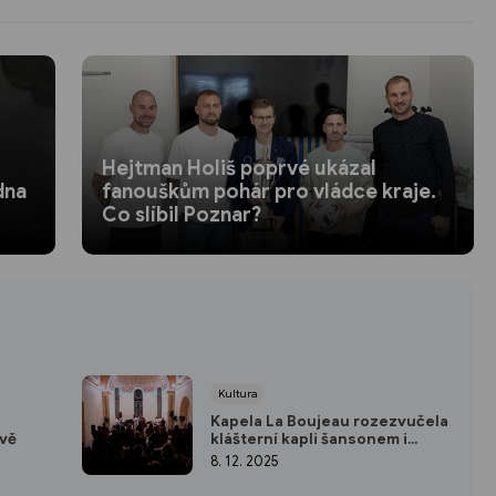
Hejtman Holiš poprvé ukázal
dna
fanouškům pohár pro vládce kraje.
Co slíbil Poznar?
Kultura
Kapela La Boujeau rozezvučela
avě
klášterní kapli šansonem i
swingem
8. 12. 2025