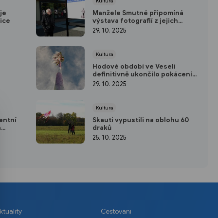
Kultura
je
Manžele Smutné připomíná
ice
výstava fotografií z jejich
archivu
29. 10. 2025
Kultura
Hodové období ve Veselí
definitivně ukončilo pokácení
máje
29. 10. 2025
Kultura
entní
Skauti vypustili na oblohu 60
á
draků
25. 10. 2025
ktuality
Cestování