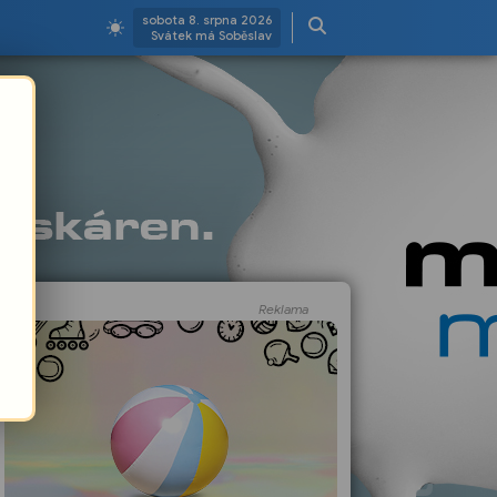
sobota 8. srpna 2026
Svátek má Soběslav
Reklama