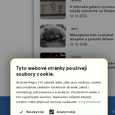
Kultura
V městské galerii vystavu
mladý výtvarník ze Strážn
12. 12. 2025
Sport
Mikulášský běh rozhýbal
dospělé a pomohl dětem
12. 12. 2025
Kultura
×
Na kluzišti se druhou adv
sobotu konala Mikulášsk
Tyto webové stránky používají
diskotéka
8. 12. 2025
soubory cookie.
Stránka Regio TV1 ukládá data, jako jsou soubory cookie,
aby umožnila základní funkčnost stránek, jakož i
marketing, personalizaci a analýzu. Používáním webu s
tím vyjadřujete souhlas. Nastavení můžete kdykoli
změnit, nebo přijmout výchozí nastavení.
Více informací
O nás
A
Nezbytné
Analytické