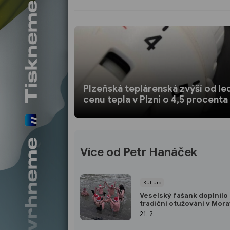
Plzeňská teplárenská zvýší od le
cenu tepla v Plzni o 4,5 procenta
Více od Petr Hanáček
Kultura
Veselský fašank doplnilo
tradiční otužování v Mor
21. 2.