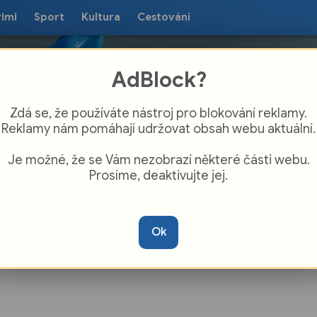
rimi
Sport
Kultura
Cestování
AdBlock?
Zdá se, že používáte nástroj pro blokování reklamy.
Reklamy nám pomáhají udržovat obsah webu aktuální.
Je možné, že se Vám nezobrazí některé části webu.
Prosíme, deaktivujte jej.
sedu přijel zakladatel Paměti národa
láš Kroupa
Ok