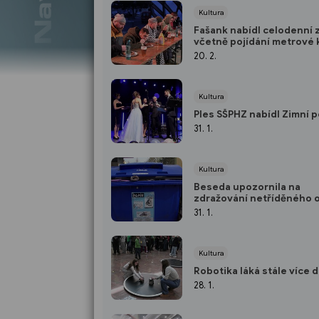
Kultura
Fašank nabídl celodenní 
včetně pojídání metrové 
20. 2.
Kultura
Ples SŠPHZ nabídl Zimní 
31. 1.
Kultura
Beseda upozornila na
zdražování netříděného
31. 1.
Kultura
Robotika láká stále více 
28. 1.