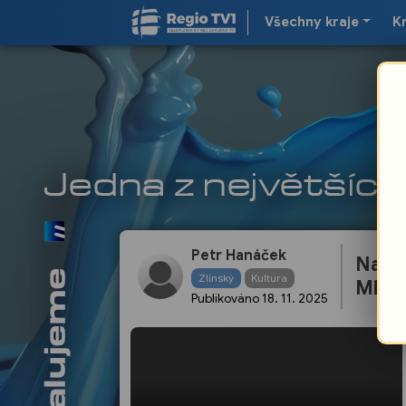
Všechny kraje
K
Petr Hanáček
Na be
Zlínský
Kultura
Miku
Publikováno
18. 11. 2025