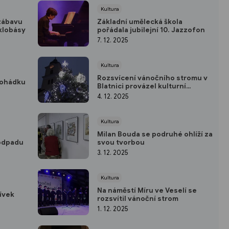
Kultura
zábavu
Základní umělecká škola
klobásy
pořádala jubilejní 10. Jazzofon
7. 12. 2025
Kultura
Rozsvícení vánočního stromu v
pohádku
Blatnici provázel kulturní
program
4. 12. 2025
Kultura
Milan Bouda se podruhé ohlíží za
 odpadu
svou tvorbou
3. 12. 2025
Kultura
Na náměstí Míru ve Veselí se
dívek
rozsvítil vánoční strom
1. 12. 2025