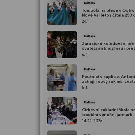
Kultura
Tombola na plese v Ostr
Nové Vsi letos čítala 250 
24. 1.
Kultura
Zarazické koledování při
sváteční atmosféru i pře
mrazivé počasí
6. 1.
Kultura
Poutníci v kapli sv. Anton
zahájili nový rok mší svat
5. 1.
Kultura
Církevní základní škola p
tradiční vánoční jarmark
14. 12. 2025