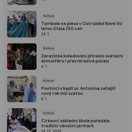
Kultura
Tombola na plese v Ostrožské Nové Vsi
letos čítala 250 cen
24. 1.
Kultura
Zarazické koledování přineslo sváteční
atmosféru i přes mrazivé počasí
6. 1.
Kultura
Poutníci v kapli sv. Antonína zahájili
nový rok mší svatou
5. 1.
Kultura
Církevní základní škola pořádala
tradiční vánoční jarmark
14. 12. 2025