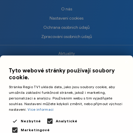
O nás
Nastavení cookies
Ochrana osobních údajů
Zpracování osobních údajů
Aktuality
×
Krimi
Tyto webové stránky používají soubory
Sport
cookie.
Kultura
Stránka Regio TV1 ukládá data, jako jsou soubory cookie, aby
Cestování
umožnila základní funkčnost stránek, jakož i marketing,
personalizaci a analýzu. Používáním webu s tím vyjadřujete
souhlas. Nastavení můžete kdykoli změnit, nebo přijmout výchozí
©️
Primetime Media s.r.o.
nastavení.
Více informací
Všeobecné podmínky
Nezbytné
Analytické
Marketingové