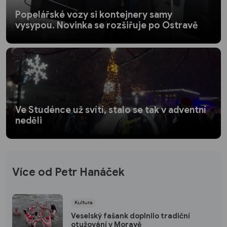
Popelářské vozy si kontejnery samy
vysypou. Novinka se rozšiřuje po Ostravě
Ve Studénce už svítí, stalo se tak v adventní
neděli
Více od Petr Hanáček
Kultura
Veselský fašank doplnilo tradiční
otužování v Moravě