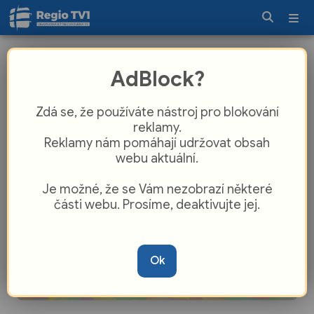
Den pro dětskou knihu nabídl aktivity
AdBlock?
a divadlo pro malé návštěvníky
Zdá se, že používáte nástroj pro blokování
reklamy.
Reklamy nám pomáhají udržovat obsah
webu aktuální.
Je možné, že se Vám nezobrazí některé
části webu. Prosíme, deaktivujte jej.
Ok