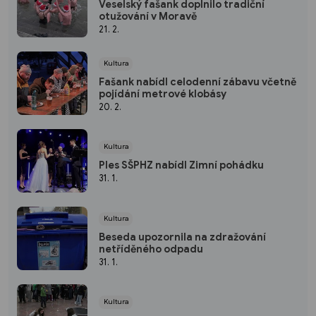
Veselský fašank doplnilo tradiční
otužování v Moravě
21. 2.
Kultura
Fašank nabídl celodenní zábavu včetně
pojídání metrové klobásy
20. 2.
Kultura
Ples SŠPHZ nabídl Zimní pohádku
31. 1.
Kultura
Beseda upozornila na zdražování
netříděného odpadu
31. 1.
Kultura