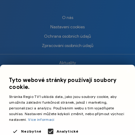
O nás
Nastavení cookies
Ochrana osobních údajů
Zpracování osobních údajů
Aktuality
×
Krimi
Tyto webové stránky používají soubory
Sport
cookie.
Kultura
Stránka Regio TV1 ukládá data, jako jsou soubory cookie, aby
Cestování
umožnila základní funkčnost stránek, jakož i marketing,
personalizaci a analýzu. Používáním webu s tím vyjadřujete
souhlas. Nastavení můžete kdykoli změnit, nebo přijmout výchozí
©️
Primetime Media s.r.o.
nastavení.
Více informací
Všeobecné podmínky
Nezbytné
Analytické