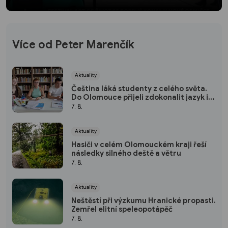
Více od Peter Marenčík
Aktuality
Čeština láká studenty z celého světa.
Do Olomouce přijeli zdokonalit jazyk i
poznat českou kulturu
7. 8.
Aktuality
Hasiči v celém Olomouckém kraji řeší
následky silného deště a větru
7. 8.
Aktuality
Neštěstí při výzkumu Hranické propasti.
Zemřel elitní speleopotápěč
7. 8.