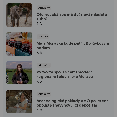
Aktuality
Olomoucká zoo má dvě nová mláďata
zubrů
7. 8.
Kultura
Malá Morávka bude patřit Borůvkovým
hodům
7. 8.
Aktuality
Vytvořte spolu s námi moderní
regionální televizi pro Moravu
7. 8.
Aktuality
Archeologické poklady VMO po letech
opouštějí nevyhovující depozitář
6. 8.