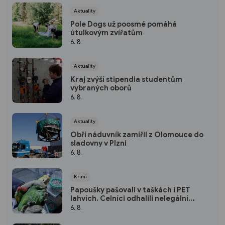
Aktuality
Pole Dogs už poosmé pomáhá
útulkovým zvířatům
6. 8.
Aktuality
Kraj zvýší stipendia studentům
vybraných oborů
6. 8.
Aktuality
Obří náduvník zamířil z Olomouce do
sladovny v Plzni
6. 8.
Krimi
Papoušky pašovali v taškách i PET
lahvích. Celníci odhalili nelegální
obchod
6. 8.