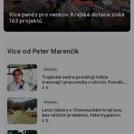
Více peněz pro venkov. Krajské dotace získá
163 projektů
Více od Peter Marenčík
Aktuality
Tropická vedra prověřují řidiče
tramvají i pracovníky v ulicích. Pomáhá
klimatizace i úprava směn
4. 8.
Aktuality
Letní tábory v Olomouckém kraji jsou
bez větších problémů, hlásí hygienici
4. 8.