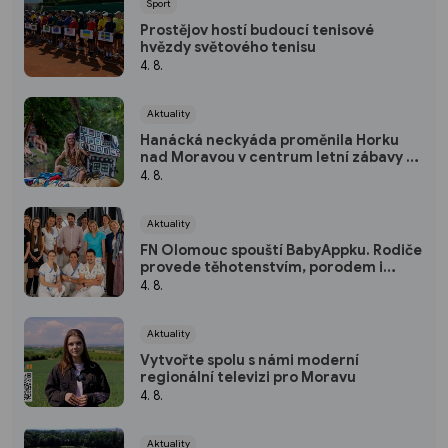
Sport
Prostějov hostí budoucí tenisové
hvězdy světového tenisu
4. 8.
Aktuality
Hanácká neckyáda proměnila Horku
nad Moravou v centrum letní zábavy a
vodácké fantazie
4. 8.
Aktuality
FN Olomouc spouští BabyAppku. Rodiče
provede těhotenstvím, porodem i
prvními dny s miminkem
4. 8.
Aktuality
Vytvořte spolu s námi moderní
regionální televizi pro Moravu
4. 8.
Aktuality