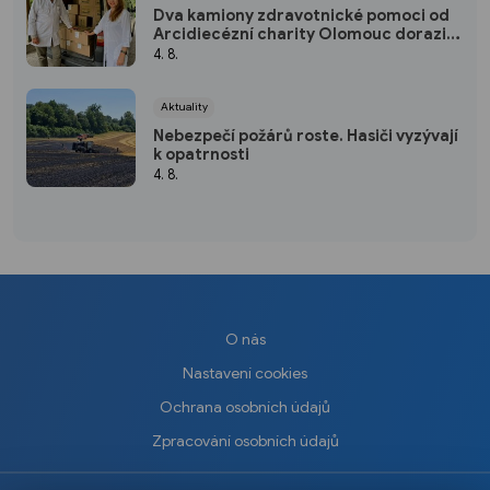
Dva kamiony zdravotnické pomoci od
Arcidiecézní charity Olomouc dorazily
na Ukrajinu
4. 8.
Aktuality
Nebezpečí požárů roste. Hasiči vyzývají
k opatrnosti
4. 8.
O nás
Nastavení cookies
Ochrana osobních údajů
Zpracování osobních údajů