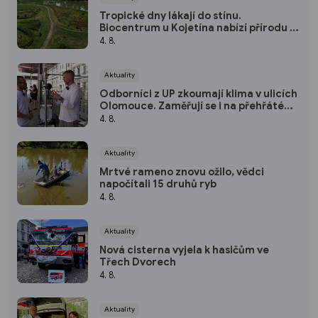
Tropické dny lákají do stínu.
Biocentrum u Kojetína nabízí přírodu i
nové mokřady
4. 8.
Aktuality
Odborníci z UP zkoumají klima v ulicích
Olomouce. Zaměřují se i na přehřáté
zastávky
4. 8.
Aktuality
Mrtvé rameno znovu ožilo, vědci
napočítali 15 druhů ryb
4. 8.
Aktuality
Nová cisterna vyjela k hasičům ve
Třech Dvorech
4. 8.
Aktuality