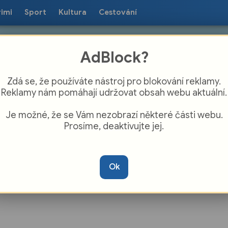
rimi
Sport
Kultura
Cestování
AdBlock?
Zdá se, že používáte nástroj pro blokování reklamy.
Reklamy nám pomáhají udržovat obsah webu aktuální.
Je možné, že se Vám nezobrazí některé části webu.
Prosíme, deaktivujte jej.
rický průvod svaté Pavlíny projde
ucí
Ok