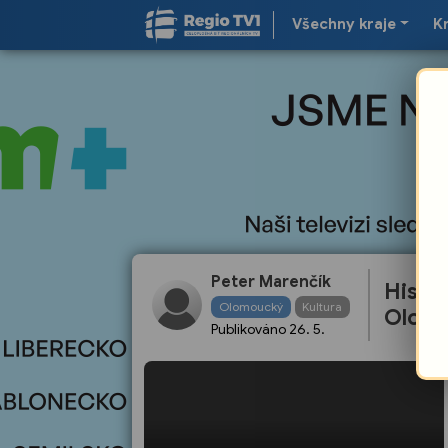
Všechny kraje
K
Peter Marenčík
Histo
Olomoucký
Kultura
Olomo
Publikováno
26. 5.