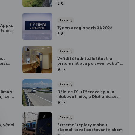
antazie
výluka potrvá do prosince
2. 8.
Aktuality
yAppku.
Týden v regionech 31/2026
tvím,
2. 8.
Aktuality
nu.
Vyřídit úřední záležitosti a
bízí
přitom mít psa po svém boku? V
Zábřehu už ano.
30. 7.
Aktuality
lima v
Dálnice D1 u Přerova splnila
í se i
hlukové limity, u Dluhonic se
chystá úprava estakády
30. 7.
Aktuality
, vědci
Extrémní teploty mohou
zkomplikovat cestování vlakem