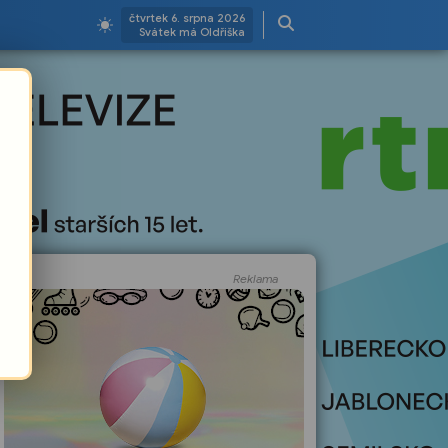
čtvrtek 6. srpna 2026
Svátek má Oldřiška
Reklama