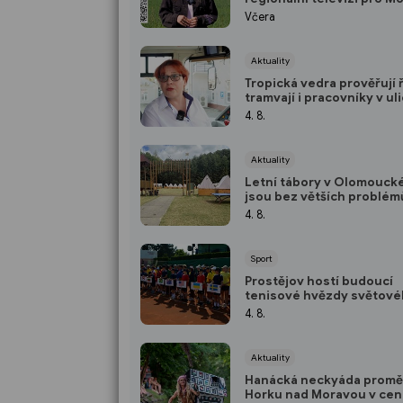
Včera
Aktuality
Tropická vedra prověřují 
tramvají i pracovníky v uli
Pomáhá klimatizace i úpr
4. 8.
směn
Aktuality
Letní tábory v Olomoucké
jsou bez větších problémů
hygienici
4. 8.
Sport
Prostějov hostí budoucí
tenisové hvězdy světov
tenisu
4. 8.
Aktuality
Hanácká neckyáda promě
Horku nad Moravou v ce