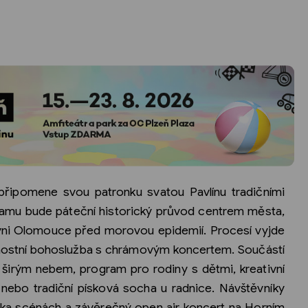
připomene svou patronku svatou Pavlínu tradičními
amu bude páteční historický průvod centrem města,
yni Olomouce před morovou epidemií. Procesí vyjde
vnostní bohoslužba s chrámovým koncertem. Součástí
širým nebem, program pro rodiny s dětmi, kreativní
nebo tradiční písková socha u radnice. Návštěvníky
ika scénách a závěrečný open air koncert na Horním