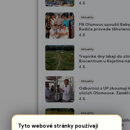
letní zábavy a vodácké f
4. 8.
Aktuality
FN Olomouc spouští Bab
Rodiče provede těhotens
porodem i prvními dny s
4. 8.
miminkem
Aktuality
Tropické dny lákají do stí
Biocentrum u Kojetína na
přírodu i nové mokřady
4. 8.
Aktuality
Odborníci z UP zkoumají k
ulicích Olomouce. Zaměřuj
na přehřáté zastávky
4. 8.
Aktuality
×
Mrtvé rameno znovu ožilo
napočítali 15 druhů ryb
Tyto webové stránky používají