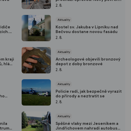
má vydržet roky
2. 8.
Aktuality
řidiče
Kostel sv. Jakuba v Lipníku nad
cích.
Bečvou dostane novou fasádu
ava
2. 8.
Aktuality
m kraji
Archeologové objevili bronzový
, hlásí
depot z doby bronzové
2. 8.
Aktuality
Policie radí, jak bezpečně vyrazit
ého
do přírody a neztratit se
2. 8.
Aktuality
nila
Spěšné vlaky mezi Jeseníkem a
ntrum
Jindřichovem nahradí autobusy,