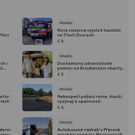
Aktuality
Nová cisterna vyjela k hasičům
Plzni
ve Třech Dvorech
4. 8.
Aktuality
ch i
Dva kamiony zdravotnické
li
pomoci od Arcidiecézní charity
Olomouc dorazily na Ukrajinu
4. 8.
Aktuality
afor
Nebezpečí požárů roste. Hasiči
stách
vyzývají k opatrnosti
4. 8.
Aktuality
derní
Autobusové nádraží v Přerově
oravu
prochází opravou. Nový povrch