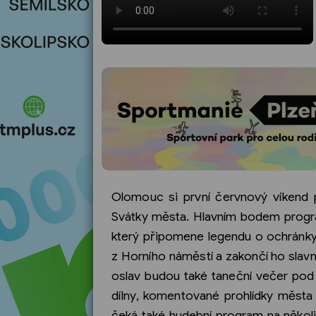
Olomouc si první červnový víkend 
Svátky města. Hlavním bodem progr
který připomene legendu o ochránk
z Horního náměstí a zakončí ho sla
oslav budou také taneční večer pod 
dílny, komentované prohlídky města 
čeká také hudební program na někol