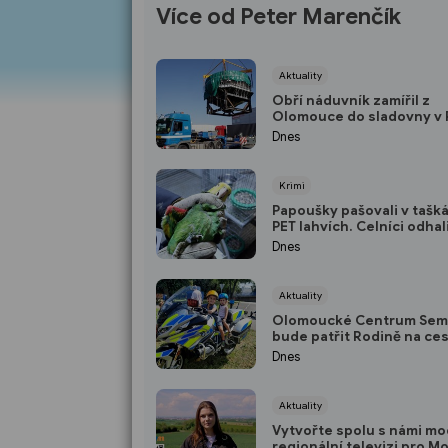
Více od Peter Marenčík
Aktuality
Obří náduvník zamířil z
Olomouce do sladovny v 
Dnes
Krimi
Papoušky pašovali v tašká
PET lahvích. Celníci odhali
nelegální obchod
Dnes
Aktuality
Olomoucké Centrum Sem
bude patřit Rodině na ce
Dnes
Aktuality
Vytvořte spolu s námi mo
regionální televizi pro M