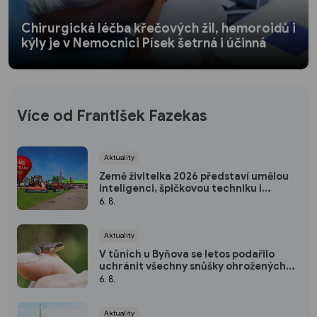
Chirurgická léčba křečových žil, hemoroidů i
kýly je v Nemocnici Písek šetrná i účinná
Více od František Fazekas
Aktuality
Země živitelka 2026 představí umělou
inteligenci, špičkovou techniku i
rekordní přehlídku hospodářských
6. 8.
zvířat
Aktuality
V tůních u Byňova se letos podařilo
uchránit všechny snůšky ohrožených
skokanů štíhlých. Louky Rudiho Mattoni
6. 8.
lákají i čápy nebo vážky
Aktuality