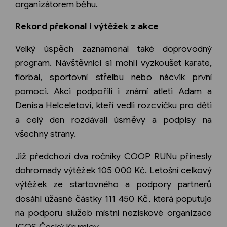
organizátorem běhu.
Rekord překonal i výtěžek z akce
Velký úspěch zaznamenal také doprovodný
program. Návštěvníci si mohli vyzkoušet karate,
florbal, sportovní střelbu nebo nácvik první
pomoci. Akci podpořili i známí atleti Adam a
Denisa Helceletovi, kteří vedli rozcvičku pro děti
a celý den rozdávali úsměvy a podpisy na
všechny strany.
Již předchozí dva ročníky COOP RUNu přinesly
dohromady výtěžek 105 000 Kč. Letošní celkový
výtěžek ze startovného a podpory partnerů
dosáhl úžasné částky 111 450 Kč, která poputuje
na podporu služeb místní neziskové organizace
ICOS Český Krumlov.