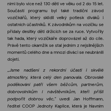
nimi bylo více než 130 dětí ve věku od 2 do 15 let.
Součástí programu byl také tradiční závod
vozíčkářů, který sklidil velký potlesk diváků i
ostatních účastníků. K závodníkům na vozíčku se
přidaly desítky dětí držících se za ruce. Vytvořily
tak hada, který vozíčkáře doprovázel až do cíle.
Právě tento okamžik se stal jedním z nejsilnějších
momentů celého dne a mnozí diváci se neubránili
dojetí.
„Jsme nadšení z rekordní účasti i skvělé
atmosféry, která celý den panovala. Obrovské
poděkování patří všem
běžcům, partnerům,
dobrovolníkům i návštěvníkům, kteří přišli
podpořit dobrou věc,“
uvedl Jan Hoffmann,
ředitel COOP Jednoty Kaplice, která je hlavním