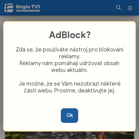
Český Krumlov běžel pro dobrou
AdBlock?
věc. COOP RUN přinesl rekordní
účast
Zdá se, že používáte nástroj pro blokování
reklamy.
Reklamy nám pomáhají udržovat obsah
webu aktuální.
Je možné, že se Vám nezobrazí některé
části webu. Prosíme, deaktivujte jej.
Ok