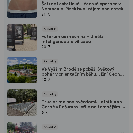
Šetrné i estetické – ženské operace v
Nemocnici Písek budí zájem pacientek
21. 7.
Aktuality
Futurum ex machina – Umělá
inteligence a civilizace
20. 7.
Aktuality
Ve Vyšším Brodě se poběží Světový
pohár v orientačním běhu. Jižní Čechy
budou poprvé hostit absolutní světovou
20. 7.
elitu
Aktuality
True crime pod hvězdami. Letní kino v
Černé v Pošumaví ožije nejtemnějšími
příběhy jižních Čech
6. 7.
Aktuality