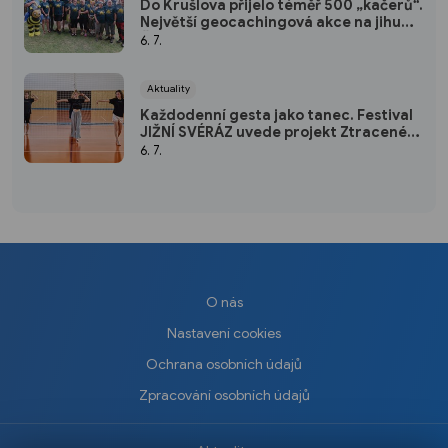
Do Krušlova přijelo téměř 500 „kačerů“.
Největší geocachingová akce na jihu
Čech podpořila rozvoj Machova včelína
6. 7.
Aktuality
Každodenní gesta jako tanec. Festival
JIŽNÍ SVÉRÁZ uvede projekt Ztracené
pohyby
6. 7.
O nás
Nastavení cookies
Ochrana osobních údajů
Zpracování osobních údajů