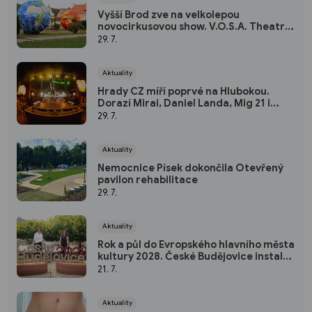
Vyšší Brod zve na velkolepou
novocirkusovou show. V.O.S.A. Theatre
promění klášterní zahradu v kouzelný
29. 7.
vesmír
Aktuality
Hrady CZ míří poprvé na Hlubokou.
Dorazí Mirai, Daniel Landa, Mig 21 i
Rybičky 48
29. 7.
Aktuality
Nemocnice Písek dokončila Otevřený
pavilon rehabilitace
29. 7.
Aktuality
Rok a půl do Evropského hlavního města
kultury 2028. České Budějovice instalují
první symbol titulárního roku z
21. 7.
recyklovaného materiálu do veřejného
p
Aktuality