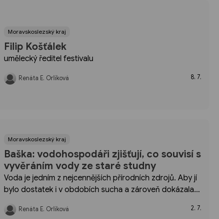
Moravskoslezský kraj
Filip Košťálek
umělecký ředitel festivalu
8. 7.
Renáta E. Orlíková
Moravskoslezský kraj
Baška: vodohospodáři zjišťují, co souvisí s
vyvěráním vody ze staré studny
Voda je jedním z nejcennějších přírodních zdrojů. Aby jí
bylo dostatek i v obdobích sucha a zároveň dokázala
chránit kraj při povodních, pečuje Povodí Odry o
2. 7.
Renáta E. Orlíková
soustavu sedmi přehrad v Moravskoslezském kraji.