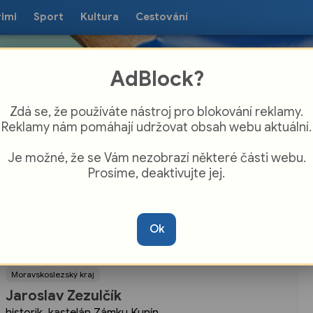
rimi
Sport
Kultura
Cestování
AdBlock?
Zdá se, že používáte nástroj pro blokování reklamy.
Reklamy nám pomáhají udržovat obsah webu aktuální.
Je možné, že se Vám nezobrazí některé části webu.
Prosíme, deaktivujte jej.
Ok
Moravskoslezský kraj
Jaroslav Zezulčík
historik, kastelán Zámku Kunín