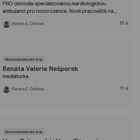
FNO obnovila specializovanou kardiologickou
ambulanci pro novorozence. Nové pracoviště na
Oddělení neonatologie umožní vyšetřovat nejmenší
25. 6.
Renáta E. Orlíková
pacienty přímo v prostředí, které dobře znají, a bez
nutnosti návštěvy centrální kardiologie.
Moravskoslezský kraj
Renáta Valerie Nešporek
mediátorka
17. 6.
Renáta E. Orlíková
Moravskoslezský kraj