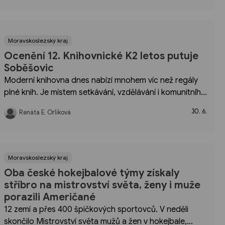
Každá z nich má svou nezastupitelnou roli.
Moravskoslezský kraj
Ocenění 12. Knihovnické K2 letos putuje
Soběšovic
Moderní knihovna dnes nabízí mnohem víc než regály
plné knih. Je místem setkávání, vzdělávání i komunitního
života. Moravskoslezský kraj proto už dvanáct let
30. 6.
Renáta E. Orlíková
oceňuje knihovníky a knihovny, které svou prací
posouvají význam těchto institucí....
Moravskoslezský kraj
Oba české hokejbalové týmy získaly
stříbro na mistrovství světa, ženy i muže
porazili Američané
12 zemí a přes 400 špičkových sportovců. V neděli
skončilo Mistrovství světa mužů a žen v hokejbale,