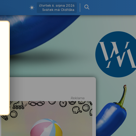
čtvrtek 6. srpna 2026
Svátek má Oldřiška
Reklama