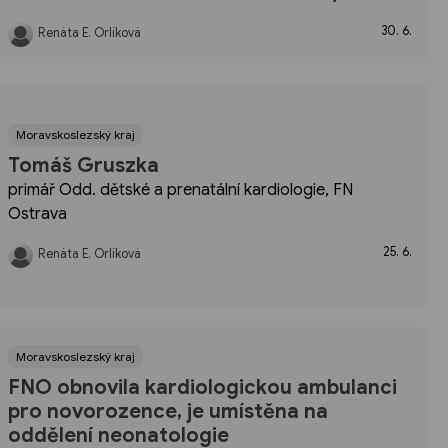
které se letos konalo v Ostravě. Do finále se podařilo
30. 6.
Renáta E. Orlíková
probojovat oběma českým týmům. Na Spojené státy
ale nakonec nestačily a z turnaje si...
Moravskoslezský kraj
Tomáš Gruszka
primář Odd. dětské a prenatální kardiologie, FN
Ostrava
25. 6.
Renáta E. Orlíková
Moravskoslezský kraj
FNO obnovila kardiologickou ambulanci
pro novorozence, je umístěna na
oddělení neonatologie