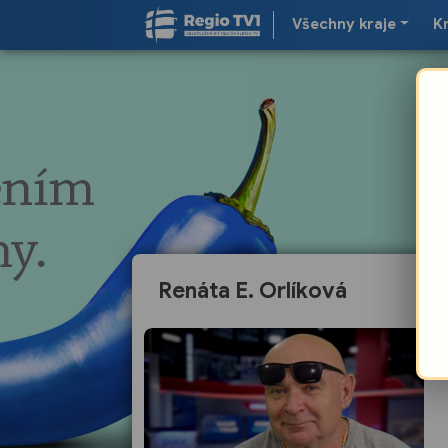
Všechny kraje
K
Renáta E. Orlíková