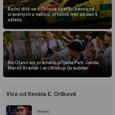
Roční dítě se v Orlové opařilo kávou i 6
zraněných u nehod. Vrtulník měl za den 5
vzletů
Na Otevírání pramenů přijede Petr Janda,
Maroš Kramár i arcibiskup Graubner
Více od Renáta E. Orlíková
Aktuality