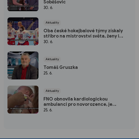
Soběšovic
30. 6.
Aktuality
Oba české hokejbalové týmy získaly
stříbro na mistrovství světa, ženy i
muže porazili Američané
30. 6.
Aktuality
Tomáš Gruszka
25. 6.
Aktuality
FNO obnovila kardiologickou
ambulanci pro novorozence, je
umístěna na oddělení neonatologie
25. 6.