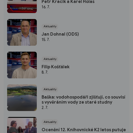
Petr Kracik a Karel Holas
16. 7.
Aktuality
Jan Dohnal (ODS)
15. 7.
Aktuality
Filip Košťálek
8. 7.
Aktuality
Baška: vodohospodáři zjišťují, co souvisí
s vyvěráním vody ze staré studny
2. 7.
Aktuality
Ocenění 12. Knihovnické K2 letos putuje