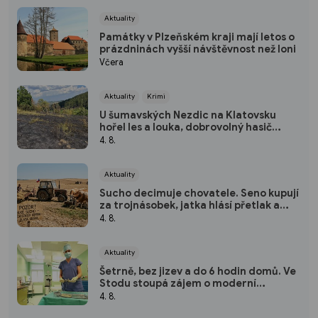
Aktuality
Památky v Plzeňském kraji mají letos o
prázdninách vyšší návštěvnost než loni
Včera
Aktuality
Krimi
U šumavských Nezdic na Klatovsku
hořel les a louka, dobrovolný hasič
skončil v nemocnici
4. 8.
Aktuality
Sucho decimuje chovatele. Seno kupují
za trojnásobek, jatka hlásí přetlak a
hrozí rušení chovů
4. 8.
Aktuality
Šetrně, bez jizev a do 6 hodin domů. Ve
Stodu stoupá zájem o moderní
hysteroskopii
4. 8.