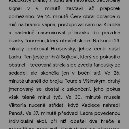
Koubkovy branky z toho ale nevzešlo. Secvičený
signál v 9. minutě zastavil až praporek
pomezního. Ve 14. minutě Červ obral obránce o
míč na hranici vápna, postupoval sám na Koubka
a následně naservíroval přihrávku do prázdné
branky Touremu, který otevřel skóre. Na konci 23.
minuty centroval Hrošovský, jehož centr našel
Ladru. Ten ještě přihrál Sojkovi, který se pokusil o
obstřel – tečovaná střela sice zvedla fanoušky ze
sedadel, ale skončila jen v boční síti. Ve 26.
minutě uháněli do brejku Toure s Višinským, druhý
jmenovaný se dostal k zakončení, jeho pokus
však těsně minul tyč. Ve 30. minutě musela
Viktoria nuceně střídat, když Kadlece nahradil
Panoš. Ve 37. minutě předvedl Ladra povedenou
individuální akci, při níž obešel dva hráče a