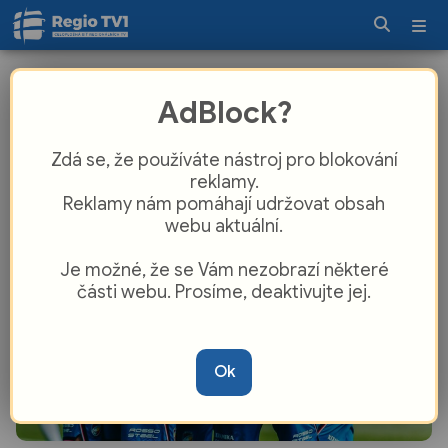
Viktoria doma nezaváhala. O výhře
AdBlock?
nad Libercem rozhodli Toure a Sojka
Zdá se, že používáte nástroj pro blokování
reklamy.
Reklamy nám pomáhají udržovat obsah
webu aktuální.
Je možné, že se Vám nezobrazí některé
části webu. Prosíme, deaktivujte jej.
Ok