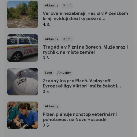
Aktuality
Krimi
Varování nezabírají. Hasiči v Plzeňském
kraji evidují desítky požárů
způsobených lidmi
4. 8.
Aktuality
Krimi
Tragédie v Plzni na Borech. Muže srazil
rychlík, na místě zemřel
3. 8.
Sport
Aktuality
Zrádný los pro Plzeň. V play-off
Evropské ligy Viktorii může čekat i
peklo na Balkáně
3. 8.
Aktuality
Plzeň plánuje nonstop veterinární
pohotovost na Nové Hospodě
3. 8.