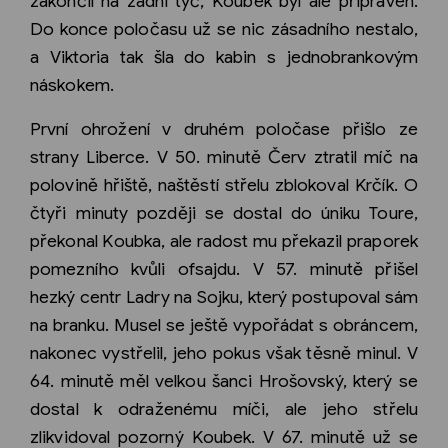
zakončil na zadní tyč, Koubek byl ale připraven.
Do konce poločasu už se nic zásadního nestalo,
a Viktoria tak šla do kabin s jednobrankovým
náskokem.
První ohrožení v druhém poločase přišlo ze
strany Liberce. V 50. minutě Červ ztratil míč na
polovině hřiště, naštěstí střelu zblokoval Krčík. O
čtyři minuty později se dostal do úniku Toure,
překonal Koubka, ale radost mu překazil praporek
pomezního kvůli ofsajdu. V 57. minutě přišel
hezký centr Ladry na Sojku, který postupoval sám
na branku. Musel se ještě vypořádat s obráncem,
nakonec vystřelil, jeho pokus však těsně minul. V
64. minutě měl velkou šanci Hrošovský, který se
dostal k odraženému míči, ale jeho střelu
zlikvidoval pozorný Koubek. V 67. minutě už se