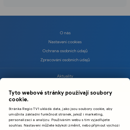
O nás
Nastavení cookies
Ochrana osobních údajů
Zpracování osobních údajů
Aktuality
×
Krimi
Tyto webové stránky používají soubory
Sport
cookie.
Kultura
Stránka Regio TV1 ukládá data, jako jsou soubory cookie, aby
Cestování
umožnila základní funkčnost stránek, jakož i marketing,
personalizaci a analýzu. Používáním webu s tím vyjadřujete
souhlas. Nastavení můžete kdykoli změnit, nebo přijmout výchozí
©️
Primetime Media s.r.o.