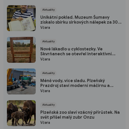
Aktuality
Unikátní poklad. Muzeum Šumavy
získalo sbírku sirkových nálepek za 300
tisíc
Včera
Aktuality
Nové lákadlo u cyklostezky. Ve
Skvrňanech se otevřel interaktivní
Ekopark
Včera
Aktuality
Méně vody, více sladu. Plzeňský
Prazdroj staví moderní máčírnu a
ušetří miliony litrů vody
Včera
Aktuality
Plzeňská zoo slaví vzácný přírůstek. Na
svět přišel malý zubr Onzu
Včera