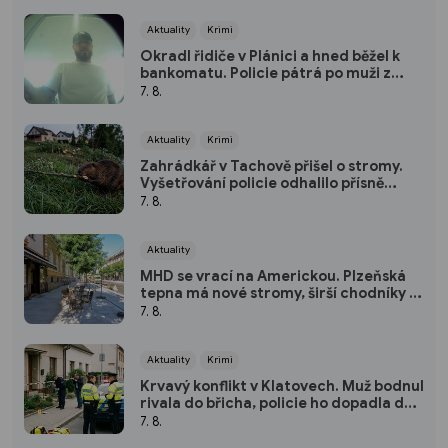
Aktuality
Krimi
Okradl řidiče v Plánici a hned běžel k
bankomatu. Policie pátrá po muži z
kamerových záznamů
7. 8.
Aktuality
Krimi
Zahrádkář v Tachově přišel o stromy.
Vyšetřování policie odhalilo přísně
chráněného viníka
7. 8.
Aktuality
MHD se vrací na Americkou. Plzeňská
tepna má nové stromy, širší chodníky i
zónu 20 km/h
7. 8.
Aktuality
Krimi
Krvavý konflikt v Klatovech. Muž bodnul
rivala do břicha, policie ho dopadla do
dvou hodin
7. 8.