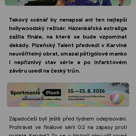
Takový scénář by nenapsal ani ten nejlepší
hollywoodský režisér. Házenkářská extraliga
zažila finále, na které se bude vzpomínat
dekády. Plzeňský Talent předvedl v Karviné
neuvěřitelný obrat, smazal pětigólové manko
i nepříznivý stav série a po infarktovém
závěru usedl na český trůn.
Západočeši byli ještě před týdnem odepisováni.
Prohrávat ve finálové sérii 0:2 na zápasy proti
rozjeté Karviné? To se v historii play-off rovná