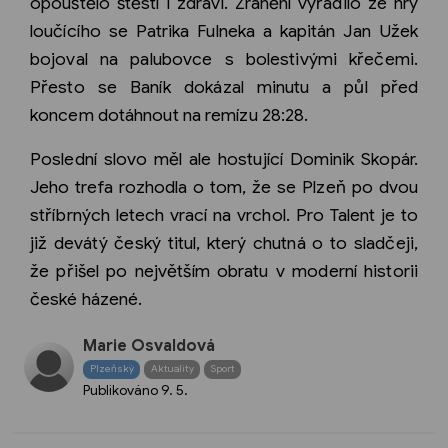
opouštělo štěstí i zdraví. Zranění vyřadilo ze hry
loučícího se Patrika Fulneka a kapitán Jan Užek
bojoval na palubovce s bolestivými křečemi.
Přesto se Baník dokázal minutu a půl před
koncem dotáhnout na remízu 28:28.
Poslední slovo měl ale hostující Dominik Skopár.
Jeho trefa rozhodla o tom, že se Plzeň po dvou
stříbrných letech vrací na vrchol. Pro Talent je to
již devátý český titul, který chutná o to sladčeji,
že přišel po největším obratu v moderní historii
české házené.
Marie Osvaldová
Plzeňský
Aktuality
Sport
Publikováno
9. 5.