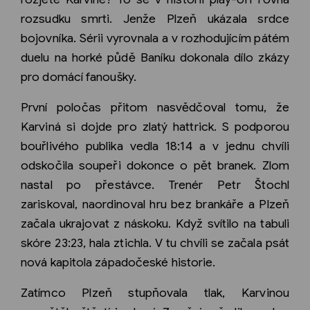
rozsudku smrti. Jenže Plzeň ukázala srdce
bojovníka. Sérii vyrovnala a v rozhodujícím pátém
duelu na horké půdě Baníku dokonala dílo zkázy
pro domácí fanoušky.
První poločas přitom nasvědčoval tomu, že
Karviná si dojde pro zlatý hattrick. S podporou
bouřlivého publika vedla 18:14 a v jednu chvíli
odskočila soupeři dokonce o pět branek. Zlom
nastal po přestávce. Trenér Petr Štochl
zariskoval, naordinoval hru bez brankáře a Plzeň
začala ukrajovat z náskoku. Když svítilo na tabuli
skóre 23:23, hala ztichla. V tu chvíli se začala psát
nová kapitola západočeské historie.
Zatímco Plzeň stupňovala tlak, Karvinou