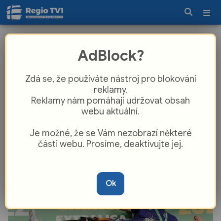
Šokující zmrtvýchvstání. Plzeň
AdBlock?
otočila nemožné a slaví mistrovský
titul
Zdá se, že používáte nástroj pro blokování
reklamy.
Reklamy nám pomáhají udržovat obsah
webu aktuální.
Je možné, že se Vám nezobrazí některé
části webu. Prosíme, deaktivujte jej.
Ok