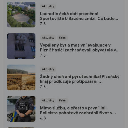
Aktuality
Lochotín čeká obří proměna!
Sportoviště U Bazénu zmizí. Co bude
místo něj?
7. 8.
Aktuality
Krimi
Vypálený byt a masivní evakuace v
Plzni! Hasiči zachraňovali obyvatele v
maskách
7. 8.
Aktuality
Žádný oheň ani pyrotechnika! Plzeňský
kraj prodlužuje protipožární
pohotovost
7. 8.
Aktuality
Krimi
Mimo službu, a přesto v první linii.
Policista pohotově zachránil život v
plzeňském fitku
6. 8.