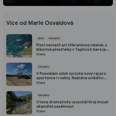
Více od Marie Osvaldová
Sport
Aktuality
Plzni nestačil ani tříbrankový náskok, z
bláznivé přestřelky v Teplicích bere jen
bod
Včera
Aktuality
V Psovském údolí vyrůstá nový raj pro
sportovce i rodiny. Nabídne unikátní
pumptrack i šestimetrovou vyhlídku
Včera
Aktuality
Otava dramaticky vysychá! Kraj musel
okamžitě zasáhnout
Včera