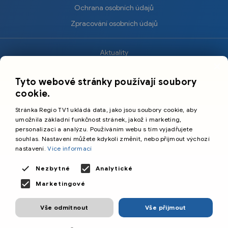
Ochrana osobních údajů
Zpracování osobních údajů
Aktuality
×
Krimi
Tyto webové stránky používají soubory
Sport
cookie.
Kultura
Stránka Regio TV1 ukládá data, jako jsou soubory cookie, aby
Cestování
umožnila základní funkčnost stránek, jakož i marketing,
personalizaci a analýzu. Používáním webu s tím vyjadřujete
souhlas. Nastavení můžete kdykoli změnit, nebo přijmout výchozí
©️
Primetime Media s.r.o.
nastavení.
Více informací
Všeobecné podmínky
Nezbytné
Analytické
Marketingové
Vše odmítnout
Vše přijmout