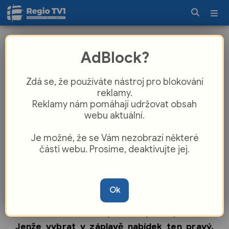
Albert, Makro, Globus nebo Lidl?
AdBlock?
Plzeňský YouTuber hledal ty nejlepší
špekáčky z obchoďáku
Zdá se, že používáte nástroj pro blokování
reklamy.
Reklamy nám pomáhají udržovat obsah
webu aktuální.
Je možné, že se Vám nezobrazí některé
části webu. Prosíme, deaktivujte jej.
Ok
Sezóna táboráků a grilování je tu a k
českému létu neodmyslitelně patří špekáček.
Jenže vybrat v záplavě nabídek ten pravý,