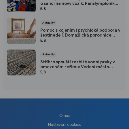
o šanci na nový vozík. Paralympionik
Ondřej Kaas přesto bojuje o
5. 8.
soběstačnost
Aktuality
Pomoc s kojením i psychická podpora v
šestinedělí. Domažlická porodnice
nabízí ženám návštěvní službu zdarma
5. 8.
Aktuality
Stříbro spouští rozbité vodní prvky v
omezeném režimu: Vedení města
plánuje opravu za 10 milionů
5. 8.
O nás
Nastavení cookies