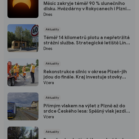
Měsíc zakryje téměř 90 % slunečního
disku. Hvězdárny v Rokycanech i Plzni
zvou na podvečerní sledování
Dnes
nebeského divadla
Aktuality
Téměř 14 kilometrů plotu a nepřetržitá
strážní služba. Strategické letiště Líně
má od srpna nový režim vstupů
Dnes
Aktuality
Rekonstrukce silnic v okrese Plzeň-jih
jdou do finále. Kraj investuje stovky
milionů do nových povrchů i moderních
Včera
technologií
Aktuality
Přímým vlakem na výlet z Plzně až do
srdce Českého lesa: Spěšný vlak jezdí
každou sobotu až do října
Včera
Aktuality