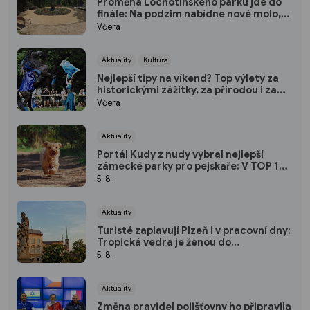
Proměna Lochotínského parku jde do
finále: Na podzim nabídne nové molo,
cvičební prvky i vodopád
Včera
Aktuality
Kultura
Nejlepší tipy na víkend? Top výlety za
historickými zážitky, za přírodou i za
kulturou
Včera
Aktuality
Portál Kudy z nudy vybral nejlepší
zámecké parky pro pejskaře: V TOP 10
nechybí ani jeden kousek od Plzně
5. 8.
Aktuality
Turisté zaplavují Plzeň i v pracovní dny:
Tropická vedra je ženou do
pivovarských sklepů a podzemí
5. 8.
Aktuality
Změna pravidel pojišťovny ho připravila