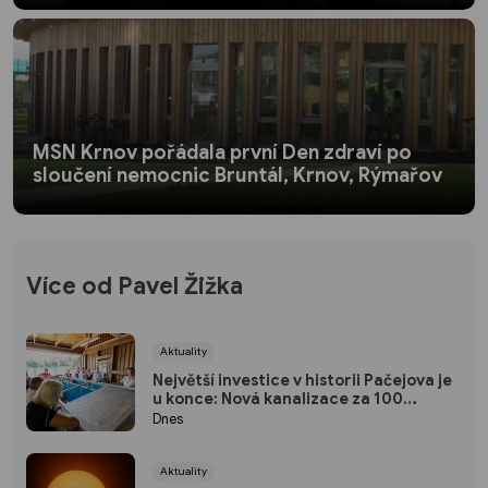
MSN Krnov pořádala první Den zdraví po
sloučení nemocnic Bruntál, Krnov, Rýmařov
Více od Pavel Žižka
Aktuality
Největší investice v historii Pačejova je
u konce: Nová kanalizace za 100
milionů korun získala kolaudaci, obec
Dnes
uspořádala oslavu
Aktuality