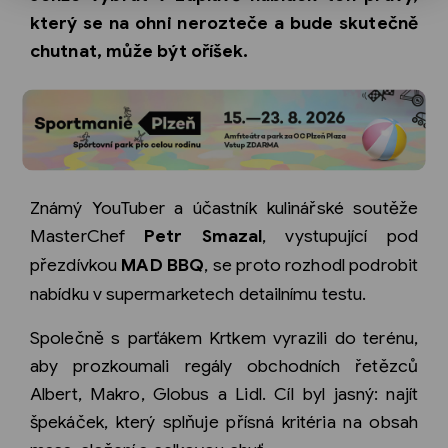
který se na ohni nerozteče a bude skutečně
chutnat, může být oříšek.
Známý YouTuber a účastník kulinářské soutěže
MasterChef
Petr Smazal
, vystupující pod
přezdívkou
MAD BBQ
, se proto rozhodl podrobit
nabídku v supermarketech detailnímu testu.
Společně s parťákem Krtkem vyrazili do terénu,
aby prozkoumali regály obchodních řetězců
Albert, Makro, Globus a Lidl. Cíl byl jasný: najít
špekáček, který splňuje přísná kritéria na obsah