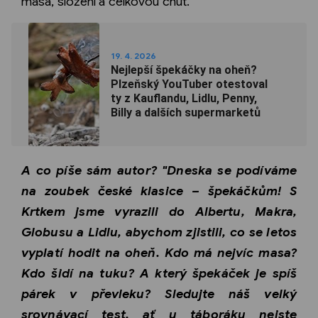
masa, složení a celkovou chuť.
19. 4. 2026
Nejlepší špekáčky na oheň?
Plzeňský YouTuber otestoval
ty z Kauflandu, Lidlu, Penny,
Billy a dalších supermarketů
A co píše sám autor? "Dneska se podíváme
na zoubek české klasice – špekáčkům! S
Krtkem jsme vyrazili do Albertu, Makra,
Globusu a Lidlu, abychom zjistili, co se letos
vyplatí hodit na oheň. Kdo má nejvíc masa?
Kdo šidí na tuku? A který špekáček je spíš
párek v převleku? Sledujte náš velký
srovnávací test, ať u táboráku nejste