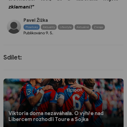
zklamaní!"
Pavel Žižka
Plzeňský
Aktuality
Lifestyle
Aktuálně
Z kraje
Publikováno
9. 5.
Sdílet:
Viktoria doma nezaváhala. O výhře nad
Libercem rozhodli Toure a Sojka