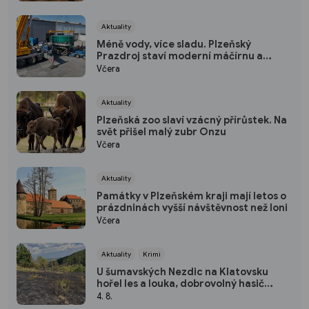
Aktuality
Méně vody, více sladu. Plzeňský
Prazdroj staví moderní máčírnu a
ušetří miliony litrů vody
Včera
Aktuality
Plzeňská zoo slaví vzácný přírůstek. Na
svět přišel malý zubr Onzu
Včera
Aktuality
Památky v Plzeňském kraji mají letos o
prázdninách vyšší návštěvnost než loni
Včera
Aktuality
Krimi
U šumavských Nezdic na Klatovsku
hořel les a louka, dobrovolný hasič
skončil v nemocnici
4. 8.