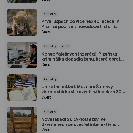
Aktuality
První úspěch po více než 40 letech. V
Plzni se poprvé v novodobé historii
narodili nosálové bělohubí
Dnes
Aktuality
Krimi
Konec falešných inzerátů: Plzeňská
kriminálka dopadla ženu, která obrala
desítky lidí po celé republice
Dnes
Aktuality
Unikátní poklad. Muzeum Šumavy
získalo sbírku sirkových nálepek za 300
tisíc
Včera
Aktuality
Nové lákadlo u cyklostezky. Ve
Skvrňanech se otevřel interaktivní
Ekopark
Včera