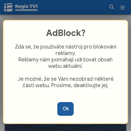
Poplach na přehradě Hracholusky. Po
AdBlock?
zmizelém mladíkovi pátrá speciální
tým i potápěči
Zdá se, že používáte nástroj pro blokování
reklamy.
Reklamy nám pomáhají udržovat obsah
webu aktuální.
Je možné, že se Vám nezobrazí některé
části webu. Prosíme, deaktivujte jej.
Ok