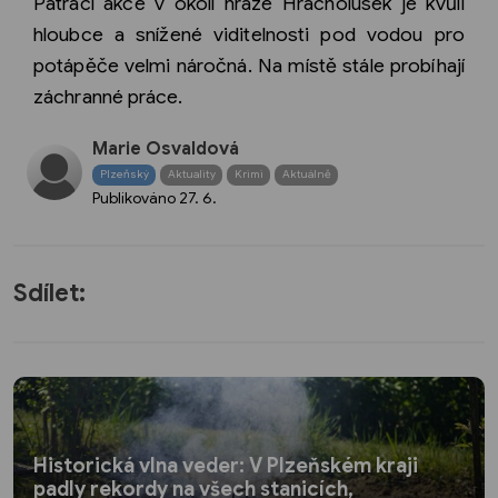
Pátrací akce v okolí hráze Hracholusek je kvůli
hloubce a snížené viditelnosti pod vodou pro
potápěče velmi náročná. Na místě stále probíhají
záchranné práce.
Marie Osvaldová
Plzeňský
Aktuality
Krimi
Aktuálně
Publikováno
27. 6.
Sdílet:
Historická vlna veder: V Plzeňském kraji
padly rekordy na všech stanicích,