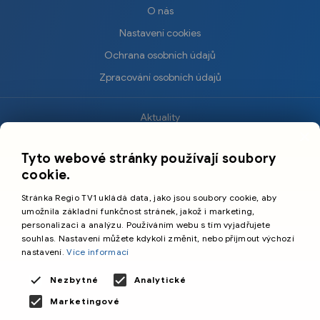
O nás
Nastavení cookies
Ochrana osobních údajů
Zpracování osobních údajů
Aktuality
×
Krimi
Tyto webové stránky používají soubory
Sport
cookie.
Kultura
Stránka Regio TV1 ukládá data, jako jsou soubory cookie, aby
Cestování
umožnila základní funkčnost stránek, jakož i marketing,
personalizaci a analýzu. Používáním webu s tím vyjadřujete
souhlas. Nastavení můžete kdykoli změnit, nebo přijmout výchozí
©️
Primetime Media s.r.o.
nastavení.
Více informací
Všeobecné podmínky
Nezbytné
Analytické
Marketingové