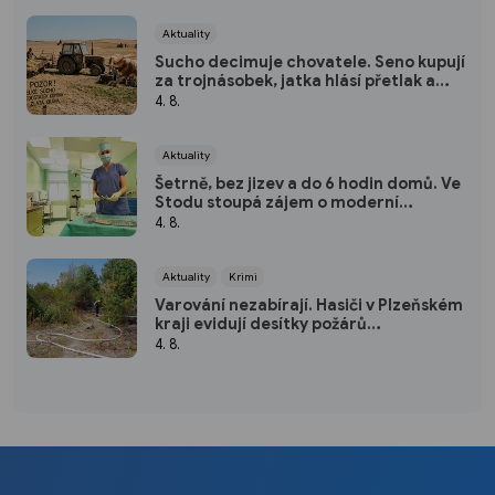
Aktuality
Sucho decimuje chovatele. Seno kupují
za trojnásobek, jatka hlásí přetlak a
hrozí rušení chovů
4. 8.
Aktuality
Šetrně, bez jizev a do 6 hodin domů. Ve
Stodu stoupá zájem o moderní
hysteroskopii
4. 8.
Aktuality
Krimi
Varování nezabírají. Hasiči v Plzeňském
kraji evidují desítky požárů
způsobených lidmi
4. 8.