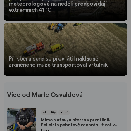
meteorologové na neděli předpovídají
extrémních 41 °C
Při sběru sena se převrátil nakladač,
zraněného muže transportoval vrtulník
Více od Marie Osvaldová
Aktuality
Krimi
Mimo službu, a přesto v první linii.
Policista pohotově zachránil život v
plzeňském fitku
Dnes