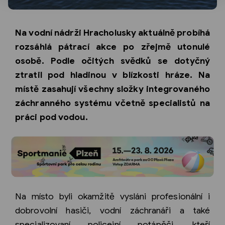
Na vodní nádrži Hracholusky aktuálně probíhá
rozsáhlá pátrací akce po zřejmě utonulé
osobě. Podle očitých svědků se dotyčný
ztratil pod hladinou v blízkosti hráze. Na
místě zasahují všechny složky integrovaného
záchranného systému včetně specialistů na
práci pod vodou.
Na místo byli okamžitě vysláni profesionální i
dobrovolní hasiči, vodní záchranáři a také
specializovaní policejní potápěči, kteří