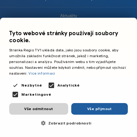
Aktuality
×
Krimi
Tyto webové stránky používají soubory
Sport
cookie.
Kultura
Stránka Regio TV1 ukládá data, jako jsou soubory cookie, aby
Cestování
umožnila základní funkčnost stránek, jakož i marketing,
personalizaci a analýzu. Používáním webu s tím vyjadřujete
souhlas. Nastavení můžete kdykoli změnit, nebo přijmout výchozí
©️
Primetime Media s.r.o.
nastavení.
Více informací
Všeobecné podmínky
Nezbytné
Analytické
Marketingové
Vše odmítnout
Vše přijmout
Zobrazit podrobnosti