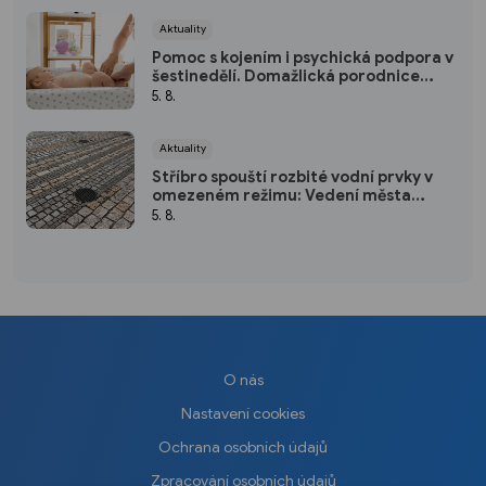
Aktuality
Pomoc s kojením i psychická podpora v
šestinedělí. Domažlická porodnice
nabízí ženám návštěvní službu zdarma
5. 8.
Aktuality
Stříbro spouští rozbité vodní prvky v
omezeném režimu: Vedení města
plánuje opravu za 10 milionů
5. 8.
O nás
Nastavení cookies
Ochrana osobních údajů
Zpracování osobních údajů