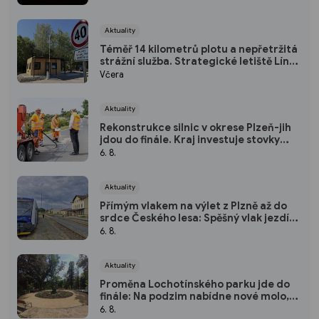
nebeského divadla
Aktuality
Téměř 14 kilometrů plotu a nepřetržitá
strážní služba. Strategické letiště Líně
má od srpna nový režim vstupů
Včera
Aktuality
Rekonstrukce silnic v okrese Plzeň-jih
jdou do finále. Kraj investuje stovky
milionů do nových povrchů i moderních
6. 8.
technologií
Aktuality
Přímým vlakem na výlet z Plzně až do
srdce Českého lesa: Spěšný vlak jezdí
každou sobotu až do října
6. 8.
Aktuality
Proměna Lochotínského parku jde do
finále: Na podzim nabídne nové molo,
cvičební prvky i vodopád
6. 8.