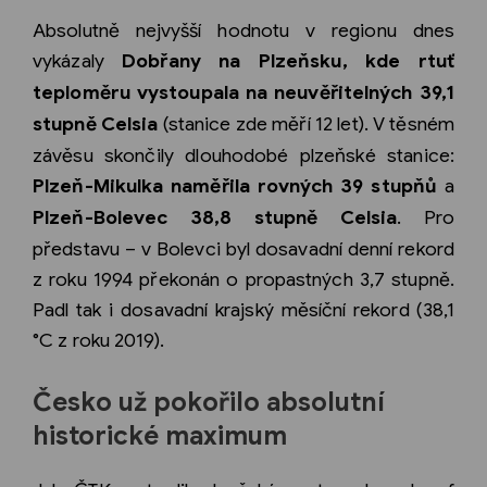
Absolutně nejvyšší hodnotu v regionu dnes
vykázaly
Dobřany na Plzeňsku, kde rtuť
teploměru vystoupala na neuvěřitelných 39,1
stupně Celsia
(stanice zde měří 12 let). V těsném
závěsu skončily dlouhodobé plzeňské stanice:
Plzeň-Mikulka naměřila rovných 39 stupňů
a
Plzeň-Bolevec 38,8 stupně Celsia
. Pro
představu – v Bolevci byl dosavadní denní rekord
z roku 1994 překonán o propastných 3,7 stupně.
Padl tak i dosavadní krajský měsíční rekord (38,1
°C z roku 2019).
Česko už pokořilo absolutní
historické maximum