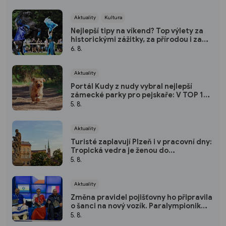
Aktuality
Kultura
Nejlepší tipy na víkend? Top výlety za
historickými zážitky, za přírodou i za
kulturou
6. 8.
Aktuality
Portál Kudy z nudy vybral nejlepší
zámecké parky pro pejskaře: V TOP 10
nechybí ani jeden kousek od Plzně
5. 8.
Aktuality
Turisté zaplavují Plzeň i v pracovní dny:
Tropická vedra je ženou do
pivovarských sklepů a podzemí
5. 8.
Aktuality
Změna pravidel pojišťovny ho připravila
o šanci na nový vozík. Paralympionik
Ondřej Kaas přesto bojuje o
5. 8.
soběstačnost