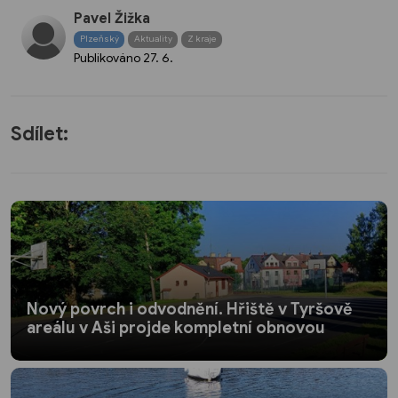
Pavel Žižka
Plzeňský
Aktuality
Z kraje
Publikováno
27. 6.
Sdílet:
Nový povrch i odvodnění. Hřiště v Tyršově
areálu v Aši projde kompletní obnovou