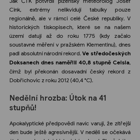
Jak ČTK potvrdil plzeňský meteorolog Josef
Cink, extrémy nelikvidují tabulky pouze
regionálně, ale v rámci celé České republiky. V
historických tiskopisech, které se na našem
území datují až do roku 1775 (kdy začalo
soustavné měření v pražském Klementinu), dnes
padl absolutní národní rekord.
Ve středočeských
Doksanech dnes naměřili 40,8 stupně Celsia
,
čímž byl překonán dosavadní český rekord z
Dobřichovic z roku 2012 (40,4 °C).
Nedělní hrozba: Útok na 41
stupňů!
Apokalyptické předpovědi navíc varují, že zítřejší
den bude ještě agresivnější. V neděli se očekává