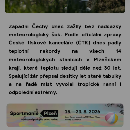
Západní Čechy dnes zažily bez nadsázky
meteorologický šok. Podle oficiální zprávy
České tiskové kanceláře (ČTK)
dnes padly
teplotní rekordy na
všech 14
meteorologických stanicích
v Plzeňském
kraji, které teplotu sledují déle než 30 let.
Spalující žár přepsal desítky let staré tabulky
a na řadě míst vyvolal tropické ranní i
odpolední extrémy.