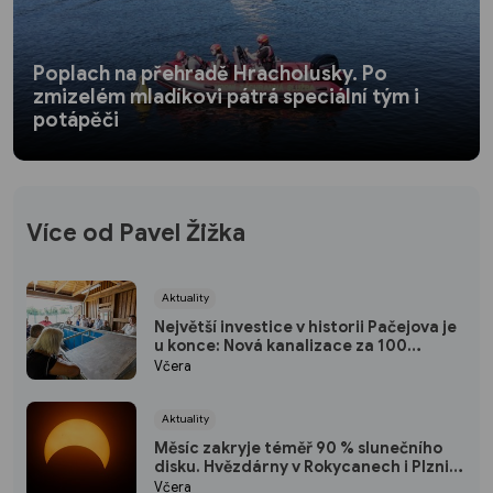
Poplach na přehradě Hracholusky. Po
zmizelém mladíkovi pátrá speciální tým i
potápěči
Více od Pavel Žižka
Aktuality
Největší investice v historii Pačejova je
u konce: Nová kanalizace za 100
milionů korun získala kolaudaci, obec
Včera
uspořádala oslavu
Aktuality
Měsíc zakryje téměř 90 % slunečního
disku. Hvězdárny v Rokycanech i Plzni
zvou na podvečerní sledování
Včera