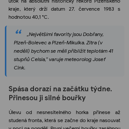
útok na absolutní historický rekord Plzeňského
kraje, který drží datum 27. července 1983 s
hodnotou 40,1 °C.
„Největšími favority jsou Dobřany,
Plzeň-Bolevec a Plzeň-Mikulka. Zítra (v
neděli) bychom se měli přiblížit teplotám 41
stupňů Celsia,“ varuje meteorolog Josef
Cink.
Spása dorazí na začátku týdne.
Přinesou ji silné bouřky
Úlevu od nesnesitelného horka přinese až
studená fronta, která se začne do kraje nasouvat
v noci na pondělí. První večerní bouřky zasáhnou