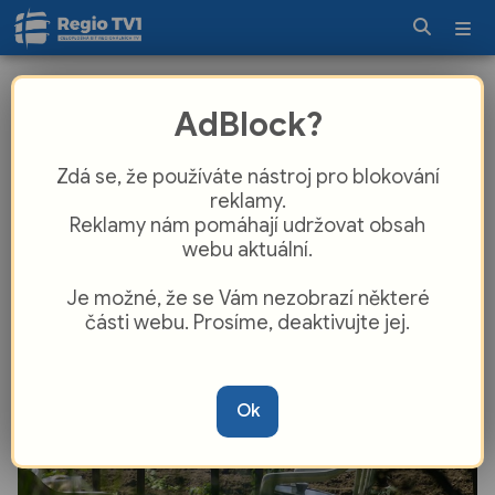
Historická vlna veder: V Plzeňském
AdBlock?
kraji padly rekordy na všech
stanicích, meteorologové na neděli
Zdá se, že používáte nástroj pro blokování
předpovídají extrémních 41 °C
reklamy.
Reklamy nám pomáhají udržovat obsah
webu aktuální.
Je možné, že se Vám nezobrazí některé
části webu. Prosíme, deaktivujte jej.
Ok