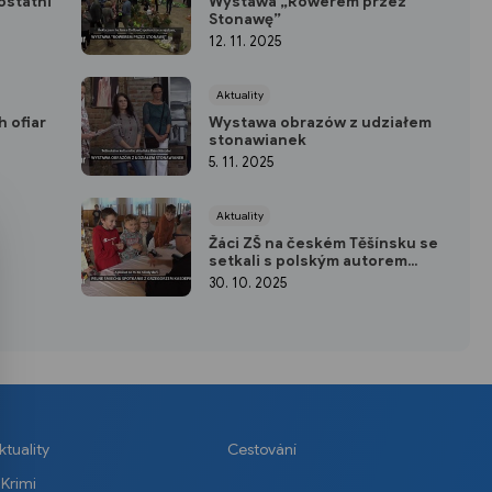
ostatni
Wystawa „Rowerem przez
Stonawę”
12. 11. 2025
Aktuality
 ofiar
Wystawa obrazów z udziałem
stonawianek
5. 11. 2025
Aktuality
Žáci ZŠ na českém Těšínsku se
setkali s polským autorem
dětských knih Grzegorzem
30. 10. 2025
Kasdepke
ktuality
Cestování
Krimi