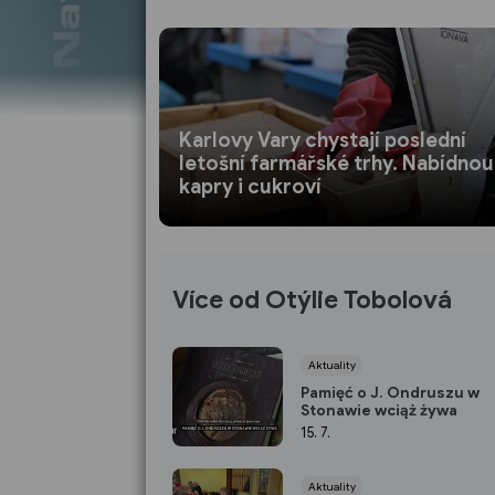
Karlovy Vary chystají poslední
letošní farmářské trhy. Nabídnou
kapry i cukroví
Více od Otýlie Tobolová
Aktuality
Pamięć o J. Ondruszu w
Stonawie wciąż żywa
15. 7.
Aktuality