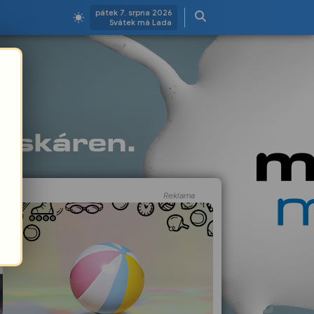
pátek 7. srpna 2026
Svátek má Lada
Reklama