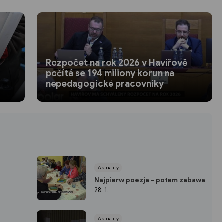
Rozpočet na rok 2026 v Havířově
počítá se 194 miliony korun na
nepedagogické pracovníky
Aktuality
Najpierw poezja - potem zabawa
28. 1.
Aktuality