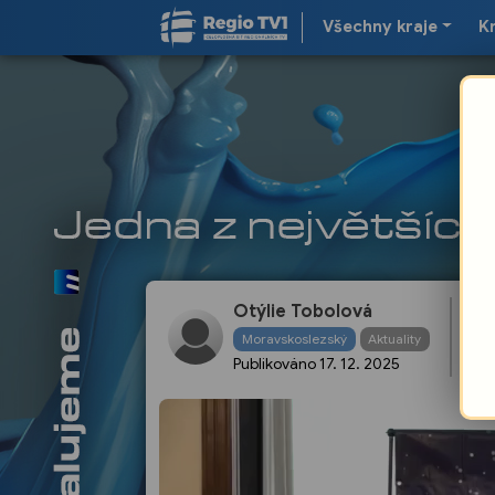
Všechny kraje
K
Otýlie Tobolová
„S
Moravskoslezský
Aktuality
Publikováno
17. 12. 2025