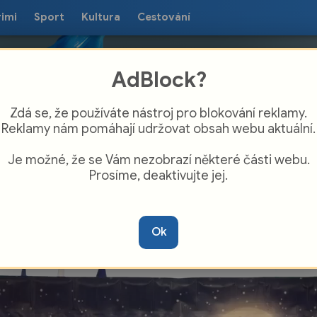
rimi
Sport
Kultura
Cestování
AdBlock?
Zdá se, že používáte nástroj pro blokování reklamy.
Reklamy nám pomáhají udržovat obsah webu aktuální.
Je možné, že se Vám nezobrazí některé části webu.
Prosíme, deaktivujte jej.
potkanie z Mikołajem” w konsulacie RP
Ok