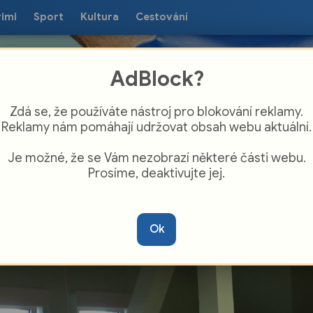
rimi
Sport
Kultura
Cestování
AdBlock?
Zdá se, že používáte nástroj pro blokování reklamy.
Reklamy nám pomáhají udržovat obsah webu aktuální.
Je možné, že se Vám nezobrazí některé části webu.
Prosíme, deaktivujte jej.
cytowali polską poezję
Ok