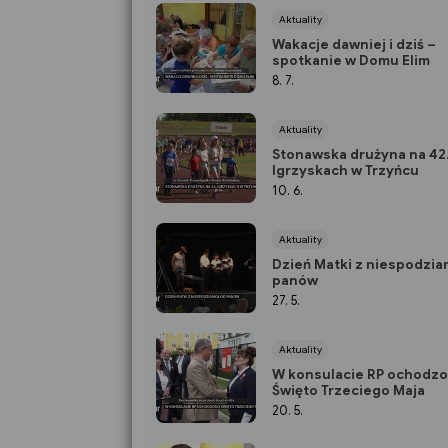
Aktuality
Wakacje dawniej i dziś –
spotkanie w Domu Elim
8. 7.
Aktuality
Stonawska drużyna na 42
Igrzyskach w Trzyńcu
10. 6.
Aktuality
Dzień Matki z niespodzia
panów
27. 5.
Aktuality
W konsulacie RP ochodz
Święto Trzeciego Maja
20. 5.