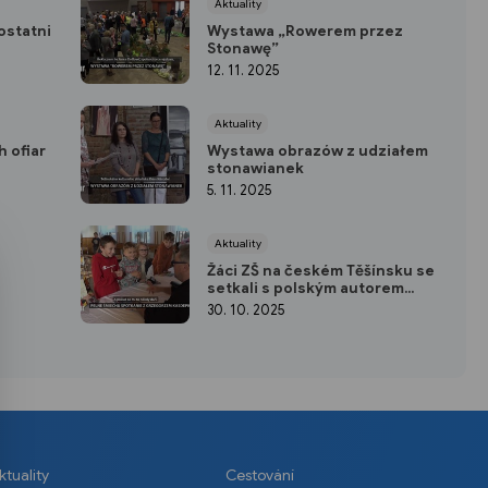
Aktuality
ostatni
Wystawa „Rowerem przez
Stonawę”
12. 11. 2025
Aktuality
 ofiar
Wystawa obrazów z udziałem
stonawianek
5. 11. 2025
Aktuality
Žáci ZŠ na českém Těšínsku se
setkali s polským autorem
dětských knih Grzegorzem
30. 10. 2025
Kasdepke
ktuality
Cestování