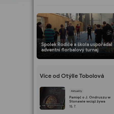
Spolek Rodiče a škola uspořádal
adventní florbalový turnaj
Více od Otýlie Tobolová
Aktuality
Pamięć o J. Ondruszu w
Stonawie wciąż żywa
15. 7.