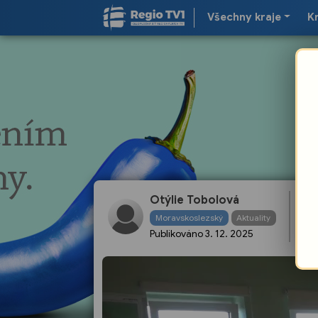
Všechny kraje
K
Otýlie Tobolová
Re
Moravskoslezský
Aktuality
Publikováno
3. 12. 2025