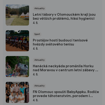
Aktuality
Letní tábory v Olomouckém kraji jsou
bez větších problémů, hlásí hygienici
4. 8.
Sport
Prostějov hostí budoucí tenisové
hvězdy světového tenisu
4. 8.
Aktuality
Hanácká neckyáda proměnila Horku
nad Moravou v centrum letní zábavy a
vodácké fantazie
4. 8.
Aktuality
FN Olomouc spouští BabyAppku. Rodiče
provede těhotenstvím, porodem i
prvními dny s miminkem
4. 8.