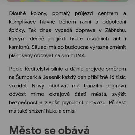
Dlouhé kolony, pomalý průjezd centrem a
komplikace hlavně během ranní a odpolední
špičky. Tak dnes vypadá doprava v Zábřehu,
kterým denně projíždí tisíce osobních aut i
kamionů. Situaci má do budoucna výrazně změnit
plánovaný obchvat na silnici I/44.
Podle Ředitelství silnic a dálnic projede směrem
na Šumperk a Jeseník každý den přibližně 16 tisíc
vozidel. Nový obchvat má tranzitní dopravu
odvést mimo okrajové části města, zvýšit
bezpečnost a zlepšit plynulost provozu. Přinést
má také snížení hluku a emisí.
Město se obává