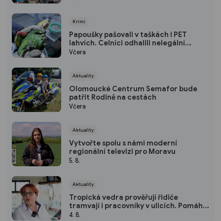
Krimi
Papoušky pašovali v taškách i PET
lahvích. Celníci odhalili nelegální
obchod
Včera
Aktuality
Olomoucké Centrum Semafor bude
patřit Rodině na cestách
Včera
Aktuality
Vytvořte spolu s námi moderní
regionální televizi pro Moravu
5. 8.
Aktuality
Tropická vedra prověřují řidiče
tramvají i pracovníky v ulicích. Pomáhá
klimatizace i úprava směn
4. 8.