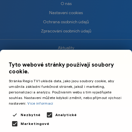
O nás
Nastavení cookies
Ochrana osobních údajů
Zpracování osobních údajů
Aktuality
×
Krimi
Tyto webové stránky používají soubory
Sport
cookie.
Kultura
Stránka Regio TV1 ukládá data, jako jsou soubory cookie, aby
Cestování
umožnila základní funkčnost stránek, jakož i marketing,
personalizaci a analýzu. Používáním webu s tím vyjadřujete
souhlas. Nastavení můžete kdykoli změnit, nebo přijmout výchozí
©️
Primetime Media s.r.o.
nastavení.
Více informací
Všeobecné podmínky
Nezbytné
Analytické
Marketingové