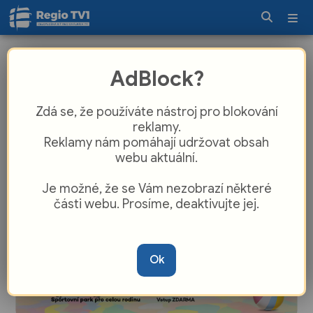
Zábřeh dusí tranzitní doprava.
AdBlock?
Obchvat má přinést úlevu i
bezpečnější provoz
Zdá se, že používáte nástroj pro blokování
reklamy.
Reklamy nám pomáhají udržovat obsah
webu aktuální.
Je možné, že se Vám nezobrazí některé
části webu. Prosíme, deaktivujte jej.
Ok