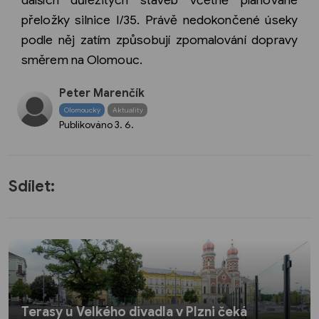
dalších důležitých staveb včetně plánované
přeložky silnice I/35. Právě nedokončené úseky
podle něj zatím způsobují zpomalování dopravy
směrem na Olomouc.
Peter Marenčík
Olomoucký
Aktuality
Publikováno
3. 6.
Sdílet:
Terasy u Velkého divadla v Plzni čeká