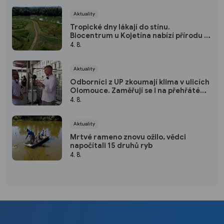
Aktuality
Tropické dny lákají do stínu.
Biocentrum u Kojetína nabízí přírodu i
nové mokřady
4. 8.
Aktuality
Odborníci z UP zkoumají klima v ulicích
Olomouce. Zaměřují se i na přehřáté
zastávky
4. 8.
Aktuality
Mrtvé rameno znovu ožilo, vědci
napočítali 15 druhů ryb
4. 8.