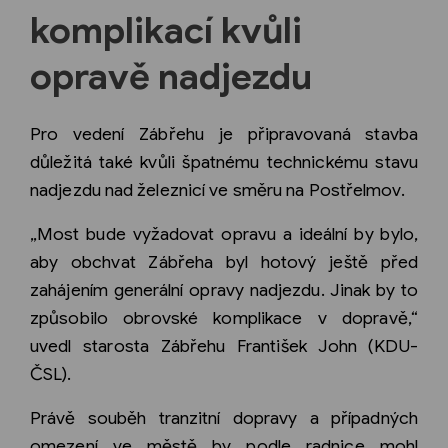
komplikací kvůli
opravě nadjezdu
Pro vedení Zábřehu je připravovaná stavba
důležitá také kvůli špatnému technickému stavu
nadjezdu nad železnicí ve směru na Postřelmov.
„Most bude vyžadovat opravu a ideální by bylo,
aby obchvat Zábřeha byl hotový ještě před
zahájením generální opravy nadjezdu. Jinak by to
způsobilo obrovské komplikace v dopravě,“
uvedl starosta Zábřehu František John (KDU-
ČSL).
Právě souběh tranzitní dopravy a případných
omezení ve městě by podle radnice mohl