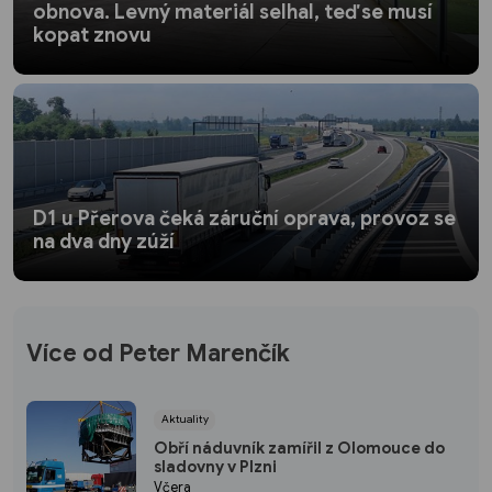
obnova. Levný materiál selhal, teď se musí
kopat znovu
D1 u Přerova čeká záruční oprava, provoz se
na dva dny zúží
Více od Peter Marenčík
Aktuality
Obří náduvník zamířil z Olomouce do
sladovny v Plzni
Včera