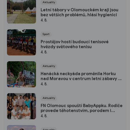
Aktuality
Letní tábory v Olomouckém kraji jsou
bez větších problémů, hlásí hygienici
4. 8.
Sport
Prostějov hostí budoucí tenisové
hvězdy světového tenisu
4. 8.
Aktuality
Hanácká neckyáda proměnila Horku
nad Moravou v centrum letní zábavy a
vodácké fantazie
4. 8.
Aktuality
FN Olomouc spouští BabyAppku. Rodiče
provede těhotenstvím, porodem i
prvními dny s miminkem
4. 8.
Aktuality