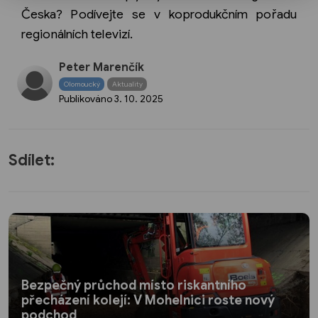
Česka? Podívejte se v koprodukčním pořadu
regionálních televizí.
Peter Marenčík
Olomoucký
Aktuality
Publikováno
3. 10. 2025
Sdílet:
Bezpečný průchod místo riskantního
přecházení kolejí: V Mohelnici roste nový
podchod