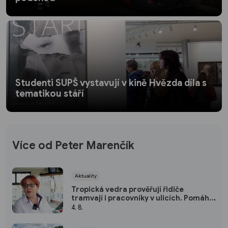
Studenti SUPŠ vystavují v kině Hvězda díla s
tematikou stáří
Více od Peter Marenčík
Aktuality
Tropická vedra prověřují řidiče
tramvají i pracovníky v ulicích. Pomáhá
klimatizace i úprava směn
4. 8.