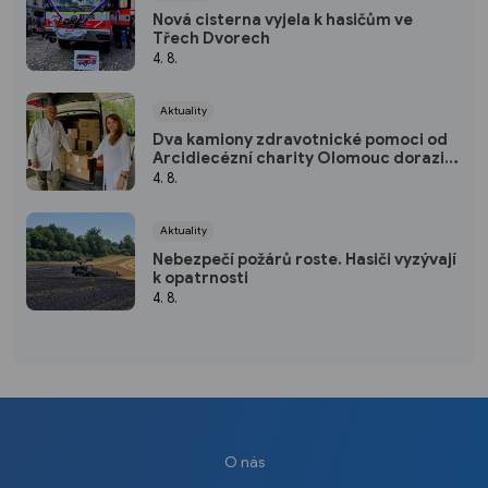
Nová cisterna vyjela k hasičům ve
Třech Dvorech
4. 8.
Aktuality
Dva kamiony zdravotnické pomoci od
Arcidiecézní charity Olomouc dorazily
na Ukrajinu
4. 8.
Aktuality
Nebezpečí požárů roste. Hasiči vyzývají
k opatrnosti
4. 8.
O nás