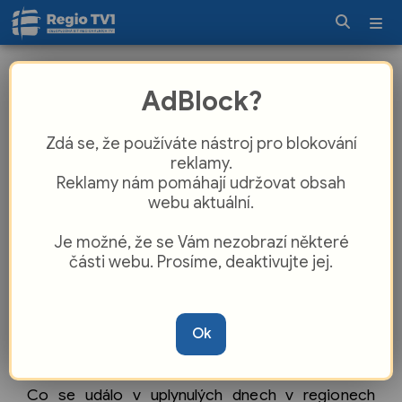
Týden v regionech
AdBlock?
Zdá se, že používáte nástroj pro blokování
reklamy.
Reklamy nám pomáhají udržovat obsah
webu aktuální.
Je možné, že se Vám nezobrazí některé
části webu. Prosíme, deaktivujte jej.
Ok
Co se událo v uplynulých dnech v regionech