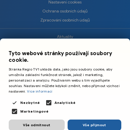
Nastavení cookies
Ochrana osobních údajů
Zpracování osobních údajů
Aktuality
×
Krimi
Tyto webové stránky používají soubory
Sport
cookie.
Kultura
Stránka Regio TV1 ukládá data, jako jsou soubory cookie, aby
Cestování
umožnila základní funkčnost stránek, jakož i marketing,
personalizaci a analýzu. Používáním webu s tím vyjadřujete
souhlas. Nastavení můžete kdykoli změnit, nebo přijmout výchozí
©️
Primetime Media s.r.o.
nastavení.
Více informací
Všeobecné podmínky
Nezbytné
Analytické
Marketingové
Vše odmítnout
Vše přijmout