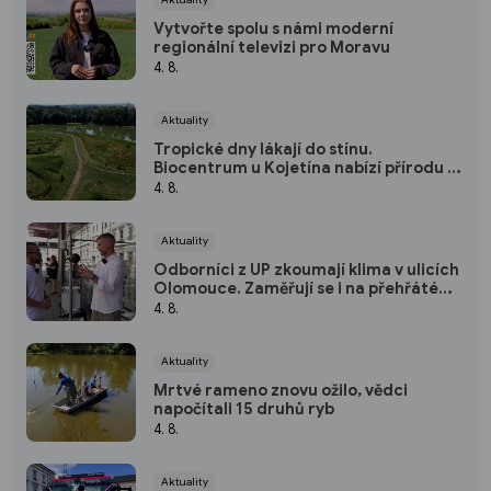
Vytvořte spolu s námi moderní
regionální televizi pro Moravu
4. 8.
Aktuality
Tropické dny lákají do stínu.
Biocentrum u Kojetína nabízí přírodu i
nové mokřady
4. 8.
Aktuality
Odborníci z UP zkoumají klima v ulicích
Olomouce. Zaměřují se i na přehřáté
zastávky
4. 8.
Aktuality
Mrtvé rameno znovu ožilo, vědci
napočítali 15 druhů ryb
4. 8.
Aktuality