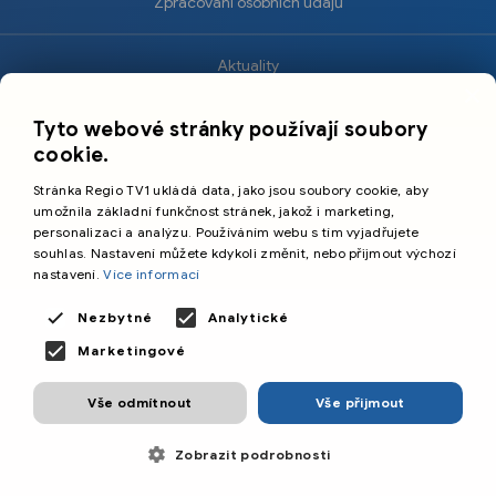
Zpracování osobních údajů
Aktuality
×
Krimi
Tyto webové stránky používají soubory
Sport
cookie.
Kultura
Stránka Regio TV1 ukládá data, jako jsou soubory cookie, aby
Cestování
umožnila základní funkčnost stránek, jakož i marketing,
personalizaci a analýzu. Používáním webu s tím vyjadřujete
souhlas. Nastavení můžete kdykoli změnit, nebo přijmout výchozí
©️
Primetime Media s.r.o.
nastavení.
Více informací
Všeobecné podmínky
Nezbytné
Analytické
Marketingové
Vše odmítnout
Vše přijmout
Zobrazit podrobnosti