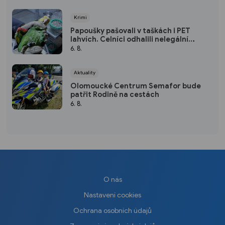
Krimi
Papoušky pašovali v taškách i PET
lahvích. Celníci odhalili nelegální
obchod
6. 8.
Aktuality
Olomoucké Centrum Semafor bude
patřit Rodině na cestách
6. 8.
O nás
Nastavení cookies
Ochrana osobních údajů