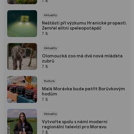
7. 8.
Aktuality
Neštěstí při výzkumu Hranické propasti.
Zemřel elitní speleopotápěč
7. 8.
Aktuality
Olomoucká zoo má dvě nová mláďata
zubrů
7. 8.
Kultura
Malá Morávka bude patřit Borůvkovým
hodům
7. 8.
Aktuality
Vytvořte spolu s námi moderní
regionální televizi pro Moravu
7. 8.