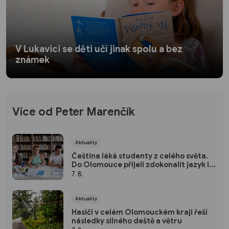
V Lukavici se děti učí jinak spolu a bez
známek
Více od Peter Marenčík
Aktuality
Čeština láká studenty z celého světa.
Do Olomouce přijeli zdokonalit jazyk i
poznat českou kulturu
7. 8.
Aktuality
Hasiči v celém Olomouckém kraji řeší
následky silného deště a větru