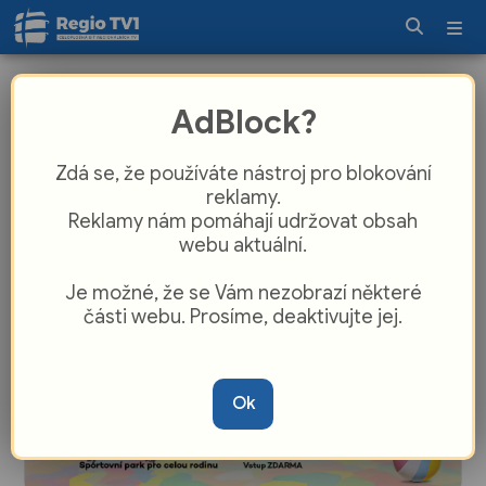
Pozor na přeprodejce. Oficiální
AdBlock?
dálniční známky nově koupíte na
edalnice.gov.cz
Zdá se, že používáte nástroj pro blokování
reklamy.
Reklamy nám pomáhají udržovat obsah
webu aktuální.
Je možné, že se Vám nezobrazí některé
části webu. Prosíme, deaktivujte jej.
Ok