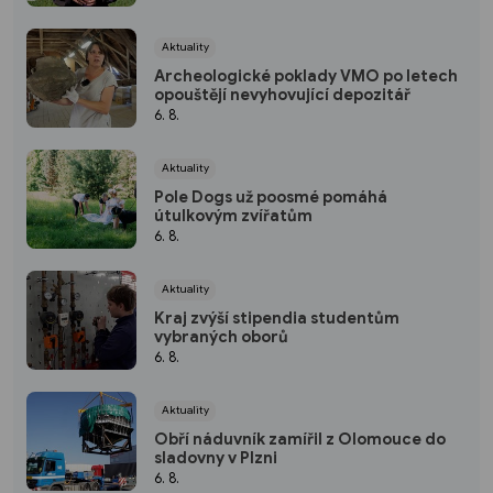
Aktuality
Archeologické poklady VMO po letech
opouštějí nevyhovující depozitář
6. 8.
Aktuality
Pole Dogs už poosmé pomáhá
útulkovým zvířatům
6. 8.
Aktuality
Kraj zvýší stipendia studentům
vybraných oborů
6. 8.
Aktuality
Obří náduvník zamířil z Olomouce do
sladovny v Plzni
6. 8.