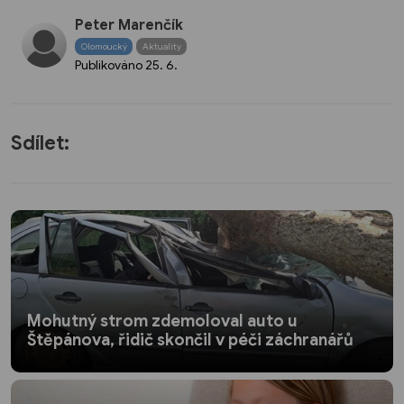
Peter Marenčík
Olomoucký
Aktuality
Publikováno
25. 6.
Sdílet:
Mohutný strom zdemoloval auto u
Štěpánova, řidič skončil v péči záchranářů