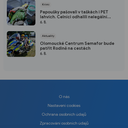
Krimi
Papoušky pašovali v taškách i PET
lahvích. Celníci odhalili nelegální
obchod
6. 8.
Aktuality
Olomoucké Centrum Semafor bude
patřit Rodině na cestách
6. 8.
O nás
Nastavení cookies
Ochrana osobních údajů
Zpracování osobních údajů