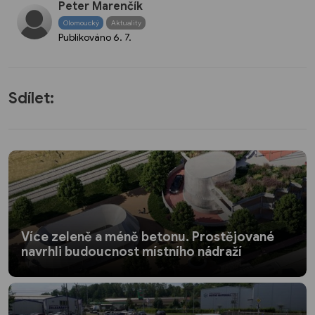
Peter Marenčík
Olomoucký
Aktuality
Publikováno
6. 7.
Sdílet:
Více zeleně a méně betonu. Prostějované
navrhli budoucnost místního nádraží