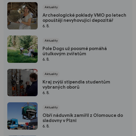
Aktuality
Archeologické poklady VMO po letech
opouštějí nevyhovující depozitář
6. 8.
Aktuality
Pole Dogs už poosmé pomáhá
útulkovým zvířatům
6. 8.
Aktuality
Kraj zvýší stipendia studentům
vybraných oborů
6. 8.
Aktuality
Obří náduvník zamířil z Olomouce do
sladovny v Plzni
6. 8.