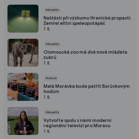
Aktuality
Neštěstí při výzkumu Hranické propasti.
Zemřel elitní speleopotápěč
7. 8.
Aktuality
Olomoucká zoo má dvě nová mláďata
zubrů
7. 8.
Kultura
Malá Morávka bude patřit Borůvkovým
hodům
7. 8.
Aktuality
Vytvořte spolu s námi moderní
regionální televizi pro Moravu
7. 8.