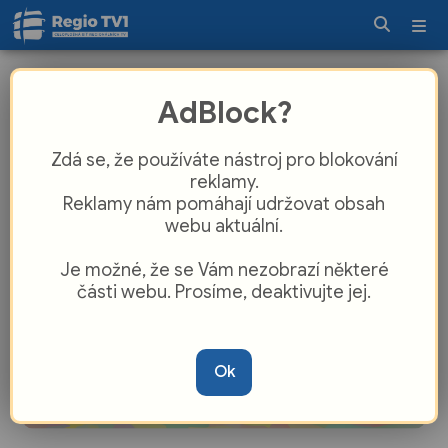
Oprava ulice U Panelárny a bývalého
AdBlock?
autobusového nádraží je dokončena
Zdá se, že používáte nástroj pro blokování
reklamy.
Reklamy nám pomáhají udržovat obsah
webu aktuální.
Je možné, že se Vám nezobrazí některé
části webu. Prosíme, deaktivujte jej.
Ok