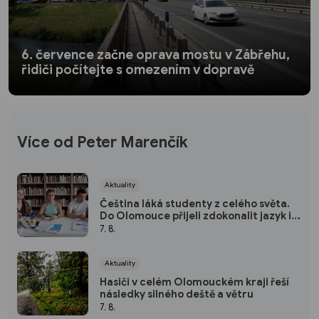
6. července začne oprava mostu v Zábřehu,
řidiči počítejte s omezením v dopravě
Více od Peter Marenčík
Aktuality
Čeština láká studenty z celého světa.
Do Olomouce přijeli zdokonalit jazyk i
poznat českou kulturu
7. 8.
Aktuality
Hasiči v celém Olomouckém kraji řeší
následky silného deště a větru
7. 8.