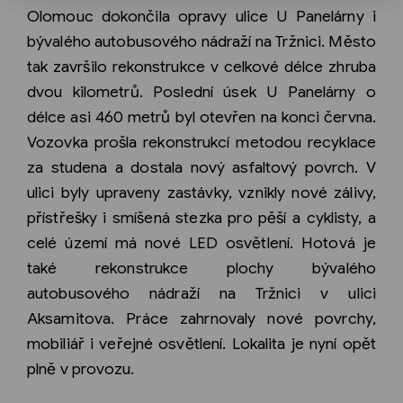
Olomouc dokončila opravy ulice U Panelárny i
bývalého autobusového nádraží na Tržnici. Město
tak završilo rekonstrukce v celkové délce zhruba
dvou kilometrů. Poslední úsek U Panelárny o
délce asi 460 metrů byl otevřen na konci června.
Vozovka prošla rekonstrukcí metodou recyklace
za studena a dostala nový asfaltový povrch. V
ulici byly upraveny zastávky, vznikly nové zálivy,
přístřešky i smíšená stezka pro pěší a cyklisty, a
celé území má nové LED osvětlení. Hotová je
také rekonstrukce plochy bývalého
autobusového nádraží na Tržnici v ulici
Aksamitova. Práce zahrnovaly nové povrchy,
mobiliář i veřejné osvětlení. Lokalita je nyní opět
plně v provozu.