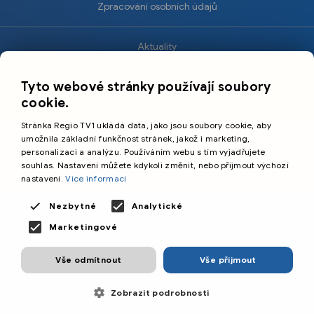
Zpracování osobních údajů
Aktuality
×
Krimi
Tyto webové stránky používají soubory
Sport
cookie.
Kultura
Stránka Regio TV1 ukládá data, jako jsou soubory cookie, aby
Cestování
umožnila základní funkčnost stránek, jakož i marketing,
personalizaci a analýzu. Používáním webu s tím vyjadřujete
souhlas. Nastavení můžete kdykoli změnit, nebo přijmout výchozí
©️
Primetime Media s.r.o.
nastavení.
Více informací
Všeobecné podmínky
Nezbytné
Analytické
Marketingové
Vše odmítnout
Vše přijmout
Zobrazit podrobnosti