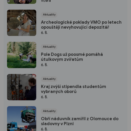
Včera
Aktuality
Archeologické poklady VMO po letech
opouštějí nevyhovující depozitář
6. 8.
Aktuality
Pole Dogs už poosmé pomáhá
útulkovým zvířatům
6. 8.
Aktuality
Kraj zvýší stipendia studentům
vybraných oborů
6. 8.
Aktuality
Obří náduvník zamířil z Olomouce do
sladovny v Plzni
6. 8.