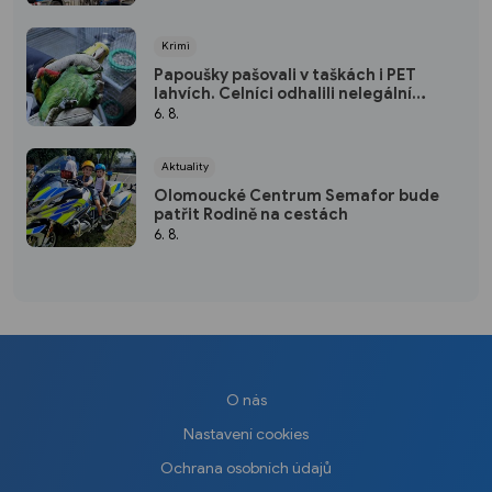
Krimi
Papoušky pašovali v taškách i PET
lahvích. Celníci odhalili nelegální
obchod
6. 8.
Aktuality
Olomoucké Centrum Semafor bude
patřit Rodině na cestách
6. 8.
O nás
Nastavení cookies
Ochrana osobních údajů