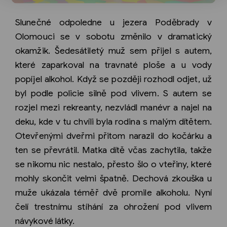
Slunečné odpoledne u jezera Poděbrady v
Olomouci se v sobotu změnilo v dramatický
okamžik. Šedesátiletý muž sem přijel s autem,
které zaparkoval na travnaté ploše a u vody
popíjel alkohol. Když se později rozhodl odjet, už
byl podle policie silně pod vlivem. S autem se
rozjel mezi rekreanty, nezvládl manévr a najel na
deku, kde v tu chvíli byla rodina s malým dítětem.
Otevřenými dveřmi přitom narazil do kočárku a
ten se převrátil. Matka dítě včas zachytila, takže
se nikomu nic nestalo, přesto šlo o vteřiny, které
mohly skončit velmi špatně. Dechová zkouška u
muže ukázala téměř dvě promile alkoholu. Nyní
čelí trestnímu stíhání za ohrožení pod vlivem
návykové látky.