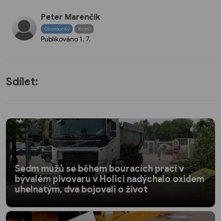
Peter Marenčík
Olomoucký
Krimi
Publikováno
1. 7.
Sdílet:
Sedm mužů se během bouracích prací v
bývalém pivovaru v Holici nadýchalo oxidem
uhelnatým, dva bojovali o život