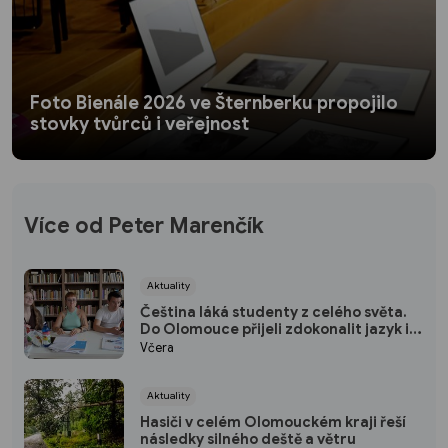
Foto Bienále 2026 ve Šternberku propojilo
stovky tvůrců i veřejnost
Více od Peter Marenčík
Aktuality
Čeština láká studenty z celého světa.
Do Olomouce přijeli zdokonalit jazyk i
poznat českou kulturu
Včera
Aktuality
Hasiči v celém Olomouckém kraji řeší
následky silného deště a větru