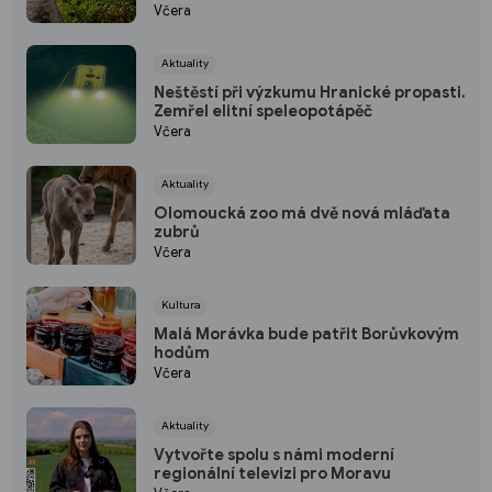
Včera
Aktuality
Neštěstí při výzkumu Hranické propasti.
Zemřel elitní speleopotápěč
Včera
Aktuality
Olomoucká zoo má dvě nová mláďata
zubrů
Včera
Kultura
Malá Morávka bude patřit Borůvkovým
hodům
Včera
Aktuality
Vytvořte spolu s námi moderní
regionální televizi pro Moravu