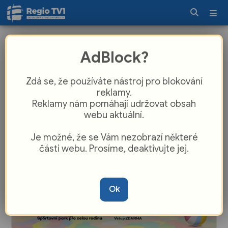
Opilý řidič vjel mezi rekreanty na
AdBlock?
Poděbradech, auto narazilo do
kočárku
Zdá se, že používáte nástroj pro blokování
reklamy.
Reklamy nám pomáhají udržovat obsah
webu aktuální.
Je možné, že se Vám nezobrazí některé
části webu. Prosíme, deaktivujte jej.
Ok