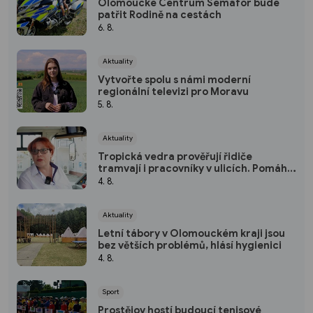
Olomoucké Centrum Semafor bude
patřit Rodině na cestách
6. 8.
Aktuality
Vytvořte spolu s námi moderní
regionální televizi pro Moravu
5. 8.
Aktuality
Tropická vedra prověřují řidiče
tramvají i pracovníky v ulicích. Pomáhá
klimatizace i úprava směn
4. 8.
Aktuality
Letní tábory v Olomouckém kraji jsou
bez větších problémů, hlásí hygienici
4. 8.
Sport
Prostějov hostí budoucí tenisové