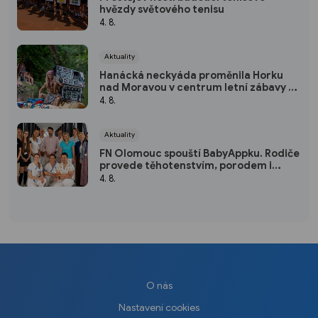
hvězdy světového tenisu
4. 8.
Aktuality
Hanácká neckyáda proměnila Horku
nad Moravou v centrum letní zábavy a
vodácké fantazie
4. 8.
Aktuality
FN Olomouc spouští BabyAppku. Rodiče
provede těhotenstvím, porodem i
prvními dny s miminkem
4. 8.
O nás
Nastavení cookies