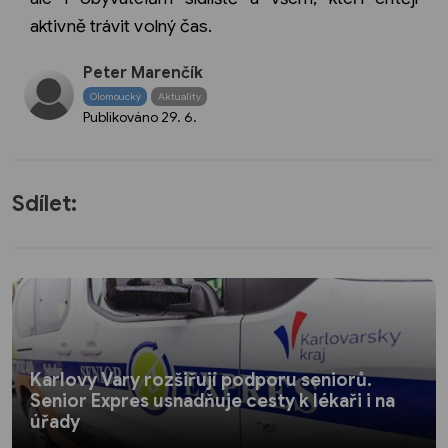
aktivně trávit volný čas.
Peter Marenčík
Olomoucký
Aktuality
Publikováno
29. 6.
Sdílet:
Karlovy Vary rozšiřují podporu seniorů.
Senior Expres usnadňuje cesty k lékaři i na
úřady