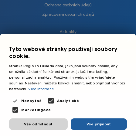
Ochrana osobních údajů
Zpracování osobních údajů
Aktuality
×
Krimi
Tyto webové stránky používají soubory
Sport
cookie.
Kultura
Stránka Regio TV1 ukládá data, jako jsou soubory cookie, aby
Cestování
umožnila základní funkčnost stránek, jakož i marketing,
personalizaci a analýzu. Používáním webu s tím vyjadřujete
souhlas. Nastavení můžete kdykoli změnit, nebo přijmout výchozí
©️
Primetime Media s.r.o.
nastavení.
Více informací
Všeobecné podmínky
Nezbytné
Analytické
Marketingové
Vše odmítnout
Vše přijmout