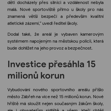
děti docházely přes silnici a vzdálenost nebyla
malá. Nové sportoviště přímo u školy pro nás
znamená větší bezpečí a především kvalitní
atletické zázemí,“ uvedl ředitel školy.
Dodal také, že areál je vybaven kamerovým
systémem napojeným na městskou policii, která
bude dohlížet na jeho provoz a bezpečnost.
Investice přesáhla 15
milionů korun
Vybudování nového sportovního areálu přišlo
město Zábřeh na více než 15 milionů korun. Nové
hřiště má sloužit nejen současným žákům školy,
ale i obyvatelům sídliště a všem, kteří chtějí