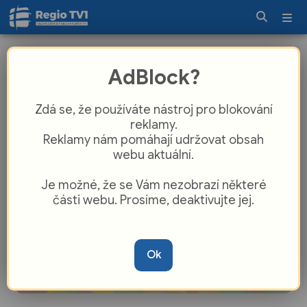
Nové hřiště na sídlišti Severovýchod
AdBlock?
v Zábřeze otevřely samy děti
Zdá se, že používáte nástroj pro blokování
reklamy.
Reklamy nám pomáhají udržovat obsah
webu aktuální.
Je možné, že se Vám nezobrazí některé
části webu. Prosíme, deaktivujte jej.
Ok