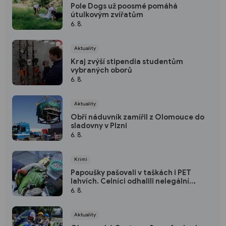
Pole Dogs už poosmé pomáhá
útulkovým zvířatům
6. 8.
Aktuality
Kraj zvýší stipendia studentům
vybraných oborů
6. 8.
Aktuality
Obří náduvník zamířil z Olomouce do
sladovny v Plzni
6. 8.
Krimi
Papoušky pašovali v taškách i PET
lahvích. Celníci odhalili nelegální
obchod
6. 8.
Aktuality