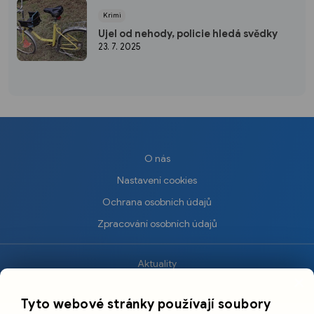
Krimi
Ujel od nehody, policie hledá svědky
23. 7. 2025
O nás
Nastavení cookies
Ochrana osobních údajů
Zpracování osobních údajů
Aktuality
×
Krimi
Tyto webové stránky používají soubory
Sport