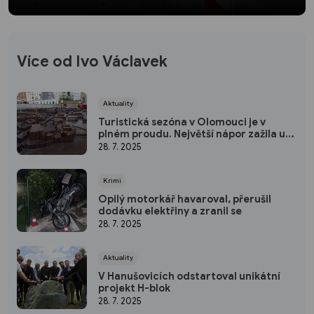
Více od Ivo Václavek
Aktuality
Turistická sezóna v Olomouci je v
plném proudu. Největší nápor zažila už
v červnu
28. 7. 2025
Krimi
Opilý motorkář havaroval, přerušil
dodávku elektřiny a zranil se
28. 7. 2025
Aktuality
V Hanušovicích odstartoval unikátní
projekt H-blok
28. 7. 2025