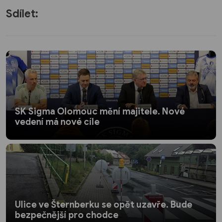
Sdílet:
SK Sigma Olomouc mění majitele. Nové
vedení má nové cíle
Ulice ve Šternberku se opět uzavře. Bude
bezpečnější pro chodce