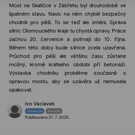
Most na Skaličce v Zábřehu byl dlouhodobě ve
špatném stavu. Navíc na něm chyběl bezpečný
chodník pro pěší. To se teď ale změní, Správa
silnic Olomouckého kraje tu chystá opravy. Práce
začnou 20. července a potrvají do 10. října.
Během této doby bude silnice zcela uzavřená.
Průchod pro pěší ale většinu času zůstane
možný, kromě krátkého období při betonáži.
Výstavba chodníku proběhne současně s
opravou mostu, aby se uzávěra už nemusela
opakovat.
Ivo Václavek
Olomoucký
Aktuality
Publikováno
21. 7. 2025