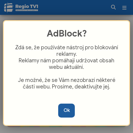
Most na Skaličce v Zábřehu projde
AdBlock?
opravou. Přibude i chybějící chodník
Zdá se, že používáte nástroj pro blokování
reklamy.
Reklamy nám pomáhají udržovat obsah
webu aktuální.
Je možné, že se Vám nezobrazí některé
části webu. Prosíme, deaktivujte jej.
Ok