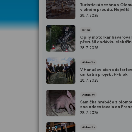
Turistická sezóna v Olom
v plném proudu. Největší
zažila už v červnu
28. 7. 2025
Krimi
Opilý motorkář havaroval
přerušil dodávku elektřin
zranil se
28. 7. 2025
Aktuality
V Hanušovicích odstartov
unikátní projekt H-blok
28. 7. 2025
Aktuality
Samička hrabáče z olom
zoo odcestovala do Fran
28. 7. 2025
Aktuality