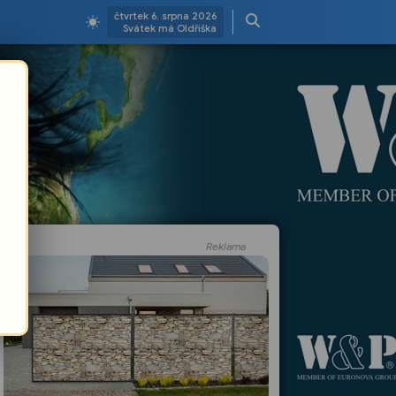
čtvrtek 6. srpna 2026
Svátek má Oldřiška
Reklama