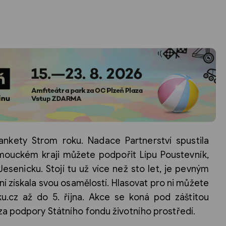
nkety Strom roku. Nadace Partnerství spustila
omouckém kraji můžete podpořit Lípu Poustevník,
esenicku. Stojí tu už více než sto let, je pevným
í získala svou osamělostí. Hlasovat pro ni můžete
.cz až do 5. října. Akce se koná pod záštitou
 za podpory Státního fondu životního prostředí.