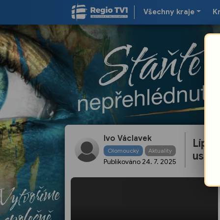
Všechny kraje
K
Ivo Václavek
Lípa 
Olomoucký
Aktuality
usilu
Publikováno
24. 7. 2025