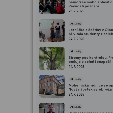
Senioři se mohou hlásit d
Pevnosti poznání
28. 7. 2025
Aktuality
Letní škola češtiny v Olo
přivítala studenty z celé
světa
24. 7. 2025
Aktuality
Stromy pod kontrolou. Pr
pečuje o zeleň i bezpečí
24. 7. 2025
Aktuality
Mohelnická radnice se op
Nový nábytek vyrobí vězn
Mírova
24. 7. 2025
Aktuality