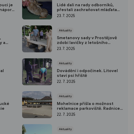
ouci je
Lidé dali na rady odborníků,
 nápor
přestali zachraňovat mláďata
zbytečně
23. 7. 2025
Aktuality
,
Smetanovy sady v Prostějově
y a
zdobí lavičky z letošního
Dřevosochání
23. 7. 2025
Aktuality
al
Dovádění i odpočinek. Litovel
staví psí hřiště
22. 7. 2025
Aktuality
oucké
Mohelnice přišla o možnost
cie
reklamace parkoviště. Radnice
hledá náhradní řešení
22. 7. 2025
Aktuality