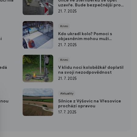
uci má
Ulice ve Šternberku se opět
uzavře. Bude bezpečnější pro
chodce
21. 7. 2025
Krimi
Kdo ukradl kolo? Pomoci s
i
objasněním mohou muži
zachyceni kamerou
21. 7. 2025
Krimi
ledá
V klidu noci koloběžkář doplatil
na svoji nezodpovědnost
21. 7. 2025
Aktuality
hnou
Silnice z Výšovic na Vřesovice
prochází opravou
17. 7. 2025