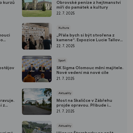
o kurzů
Obrovské peníze z hejtmanství
míří do památek a kultury
22. 7. 2025
Kultura
mouci
„Přála bych si být stvořena z
ho
kamene“. Expozice Lucie Tallové
v Telegraph Gallery
22. 7. 2025
Sport
ostějov
SK Sigma Olomouc mění majitele.
Nové vedení má nové cíle
21. 7. 2025
Aktuality
ravuje.
Most na Skaličce v Zábřehu
i z
projde opravou. Přibude i
chybějící chodník
21. 7. 2025
Aktuality