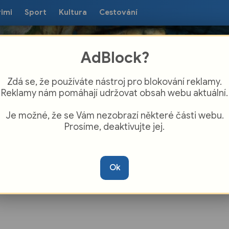
rimi
Sport
Kultura
Cestování
AdBlock?
Zdá se, že používáte nástroj pro blokování reklamy.
Reklamy nám pomáhají udržovat obsah webu aktuální.
Je možné, že se Vám nezobrazí některé části webu.
Prosíme, deaktivujte jej.
Poustevník z Dětřichova na Jesenicku
je o titul Strom roku
Ok