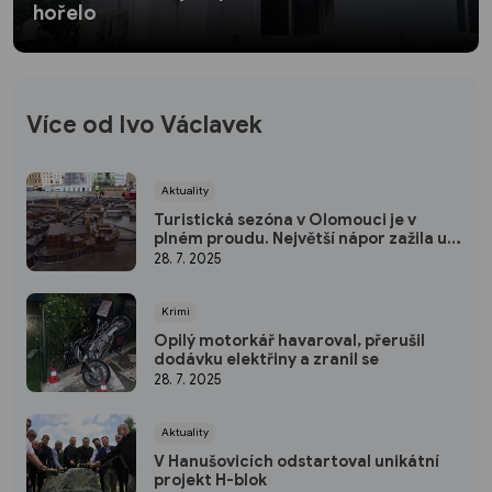
hořelo
Více od Ivo Václavek
Aktuality
Turistická sezóna v Olomouci je v
plném proudu. Největší nápor zažila už
v červnu
28. 7. 2025
Krimi
Opilý motorkář havaroval, přerušil
dodávku elektřiny a zranil se
28. 7. 2025
Aktuality
V Hanušovicích odstartoval unikátní
projekt H-blok