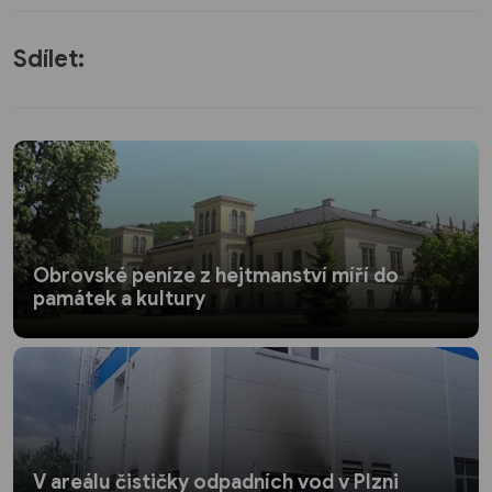
Sdílet:
Obrovské peníze z hejtmanství míří do
památek a kultury
V areálu čističky odpadních vod v Plzni