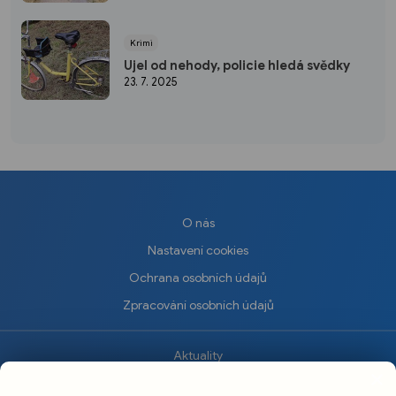
Krimi
Ujel od nehody, policie hledá svědky
23. 7. 2025
O nás
Nastavení cookies
Ochrana osobních údajů
Zpracování osobních údajů
Aktuality
×
Krimi