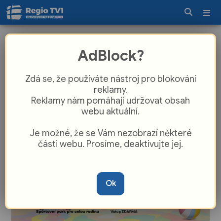
„Přála bych si být stvořena z
AdBlock?
kamene“. Expozice Lucie Tallové v
Telegraph Gallery
Zdá se, že používáte nástroj pro blokování
reklamy.
Reklamy nám pomáhají udržovat obsah
webu aktuální.
Je možné, že se Vám nezobrazí některé
části webu. Prosíme, deaktivujte jej.
Ok