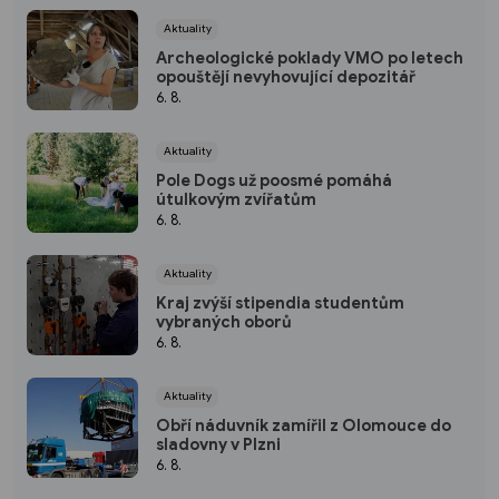
Aktuality
Archeologické poklady VMO po letech
opouštějí nevyhovující depozitář
6. 8.
Aktuality
Pole Dogs už poosmé pomáhá
útulkovým zvířatům
6. 8.
Aktuality
Kraj zvýší stipendia studentům
vybraných oborů
6. 8.
Aktuality
Obří náduvník zamířil z Olomouce do
sladovny v Plzni
6. 8.