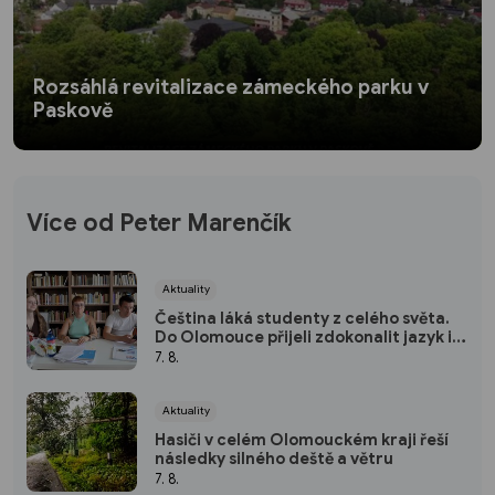
Rozsáhlá revitalizace zámeckého parku v
Paskově
Více od Peter Marenčík
Aktuality
Čeština láká studenty z celého světa.
Do Olomouce přijeli zdokonalit jazyk i
poznat českou kulturu
7. 8.
Aktuality
Hasiči v celém Olomouckém kraji řeší
následky silného deště a větru
7. 8.