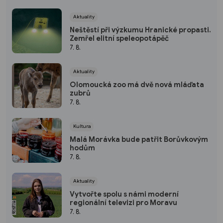
Aktuality
Neštěstí při výzkumu Hranické propasti.
Zemřel elitní speleopotápěč
7. 8.
Aktuality
Olomoucká zoo má dvě nová mláďata
zubrů
7. 8.
Kultura
Malá Morávka bude patřit Borůvkovým
hodům
7. 8.
Aktuality
Vytvořte spolu s námi moderní
regionální televizi pro Moravu
7. 8.