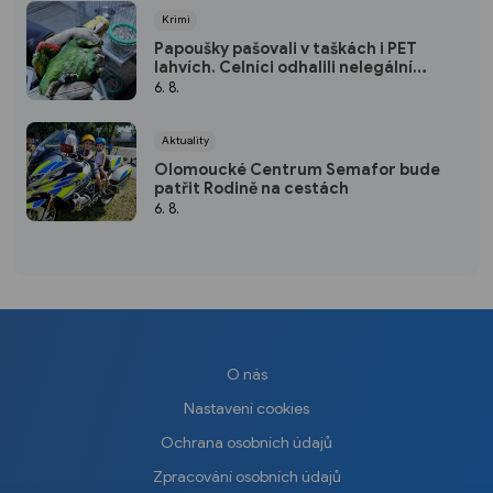
Krimi
Papoušky pašovali v taškách i PET
lahvích. Celníci odhalili nelegální
obchod
6. 8.
Aktuality
Olomoucké Centrum Semafor bude
patřit Rodině na cestách
6. 8.
O nás
Nastavení cookies
Ochrana osobních údajů
Zpracování osobních údajů