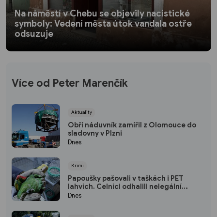
Na náměstí v Chebu se objevily nacistické
symboly: Vedení města útok vandala ostře
odsuzuje
Více od Peter Marenčík
Aktuality
Obří náduvník zamířil z Olomouce do
sladovny v Plzni
Dnes
Krimi
Papoušky pašovali v taškách i PET
lahvích. Celníci odhalili nelegální
obchod
Dnes