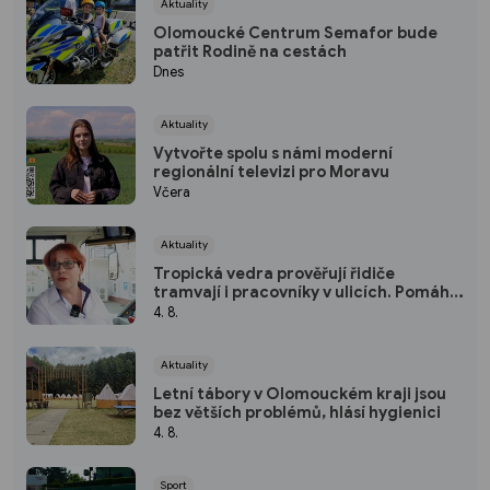
Aktuality
Olomoucké Centrum Semafor bude
patřit Rodině na cestách
Dnes
Aktuality
Vytvořte spolu s námi moderní
regionální televizi pro Moravu
Včera
Aktuality
Tropická vedra prověřují řidiče
tramvají i pracovníky v ulicích. Pomáhá
klimatizace i úprava směn
4. 8.
Aktuality
Letní tábory v Olomouckém kraji jsou
bez větších problémů, hlásí hygienici
4. 8.
Sport