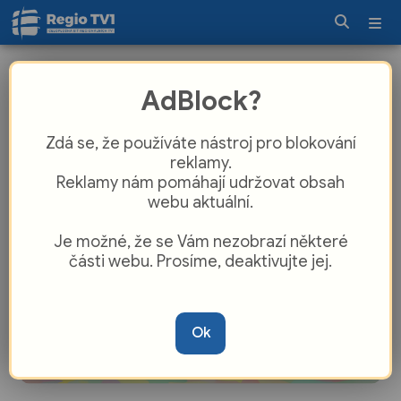
Domov seniorů v Hranicích obhájil
AdBlock?
nejvyšší ocenění kvality péče
Zdá se, že používáte nástroj pro blokování
reklamy.
Reklamy nám pomáhají udržovat obsah
webu aktuální.
Je možné, že se Vám nezobrazí některé
části webu. Prosíme, deaktivujte jej.
Ok