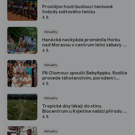
Prostějov hostí budoucí tenisové
hvězdy světového tenisu
4. 8.
Aktuality
Hanácká neckyáda proměnila Horku
nad Moravou v centrum letní zábavy a
vodácké fantazie
4. 8.
Aktuality
FN Olomouc spouští BabyAppku. Rodiče
provede těhotenstvím, porodem i
prvními dny s miminkem
4. 8.
Aktuality
Tropické dny lákají do stínu.
Biocentrum u Kojetína nabízí přírodu i
nové mokřady
4. 8.
Aktuality