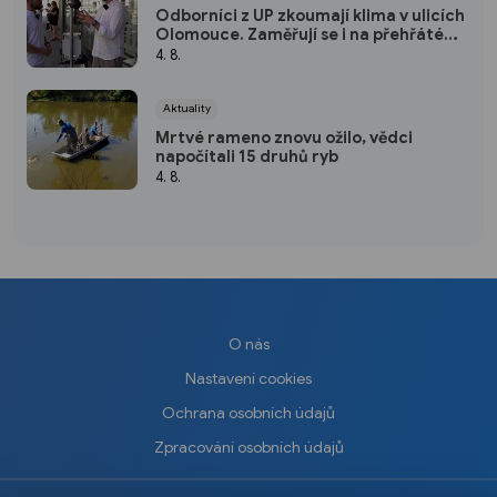
Odborníci z UP zkoumají klima v ulicích
Olomouce. Zaměřují se i na přehřáté
zastávky
4. 8.
Aktuality
Mrtvé rameno znovu ožilo, vědci
napočítali 15 druhů ryb
4. 8.
O nás
Nastavení cookies
Ochrana osobních údajů
Zpracování osobních údajů