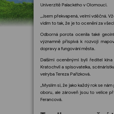
Univerzitě Palackého v Olomouci.
„Jsem překvapená, velmi vděčná. Vždy 
vidím to tak, že je to ocenění za vše
Odborná porota ocenila také geoinf
významně přispívá k rozvoji mapový
dopravy a fungování města.
Dalšími oceněnými byli ředitel kina
Kratochvíl a spisovatelka, scénáristk
velryba Tereza Pařízková.
„Myslím si, že jako každý rok se nám 
oboru, ale zároveň jsou to velice pří
Ferancová.