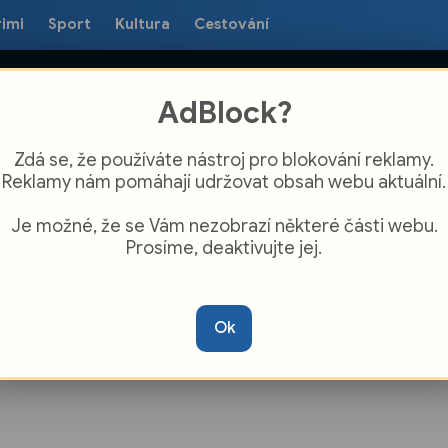
rimi
Sport
Kultura
Cestování
AdBlock?
Zdá se, že používáte nástroj pro blokování reklamy.
Reklamy nám pomáhají udržovat obsah webu aktuální.
Je možné, že se Vám nezobrazí některé části webu.
Prosíme, deaktivujte jej.
 města Olomouce ocenily výjimečné
osti. Poprvé i mimořádný talent
Ok