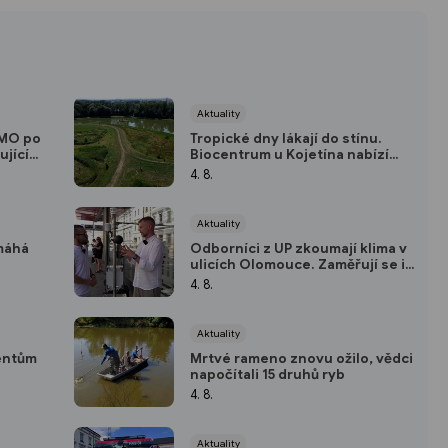
Aktuality
VMO po
Tropické dny lákají do stínu.
ující
Biocentrum u Kojetína nabízí
přírodu i nové mokřady
4. 8.
Aktuality
máhá
Odborníci z UP zkoumají klima v
ulicích Olomouce. Zaměřují se i
na přehřáté zastávky
4. 8.
Aktuality
dentům
Mrtvé rameno znovu ožilo, vědci
napočítali 15 druhů ryb
4. 8.
Aktuality