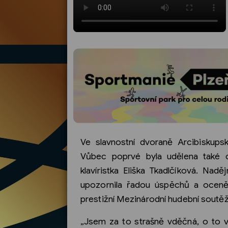
Ve slavnostní dvoraně Arcibiskup
Vůbec poprvé byla udělena také c
klavíristka Eliška Tkadlčíková. Na
upozornila řadou úspěchů a oceně
prestižní Mezinárodní hudební soutěž
„Jsem za to strašně vděčná, o to v