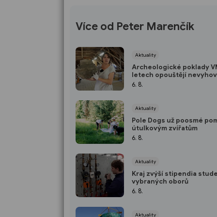
Více od Peter Marenčík
Aktuality
Archeologické poklady 
letech opouštějí nevyhov
depozitář
6. 8.
Aktuality
Pole Dogs už poosmé po
útulkovým zvířatům
6. 8.
Aktuality
Kraj zvýší stipendia stu
vybraných oborů
6. 8.
Aktuality