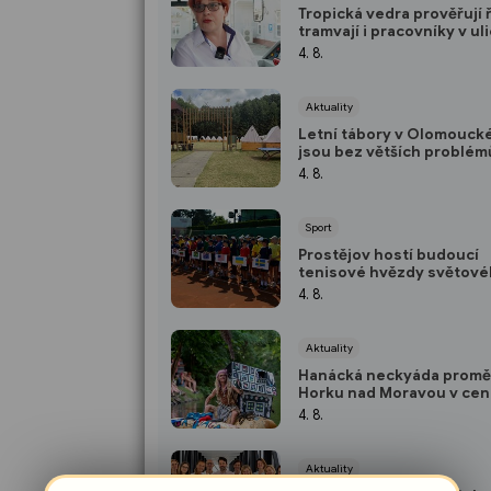
Tropická vedra prověřují 
tramvají i pracovníky v uli
Pomáhá klimatizace i úpr
4. 8.
směn
Aktuality
Letní tábory v Olomoucké
jsou bez větších problémů
hygienici
4. 8.
Sport
Prostějov hostí budoucí
tenisové hvězdy světov
tenisu
4. 8.
Aktuality
Hanácká neckyáda promě
Horku nad Moravou v ce
letní zábavy a vodácké f
4. 8.
Aktuality