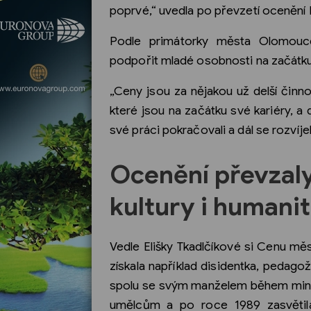
poprvé,“ uvedla po převzetí ocenění E
Podle primátorky města Olomouc
podpořit mladé osobnosti na začátku 
„Ceny jsou za nějakou už delší činno
které jsou na začátku své kariéry, a 
své práci pokračovali a dál se rozvíjel
Ocenění převzaly
kultury i humani
Vedle Elišky Tkadlčíkové si Cenu mě
získala například disidentka, pedago
spolu se svým manželem během minu
umělcům a po roce 1989 zasvětila