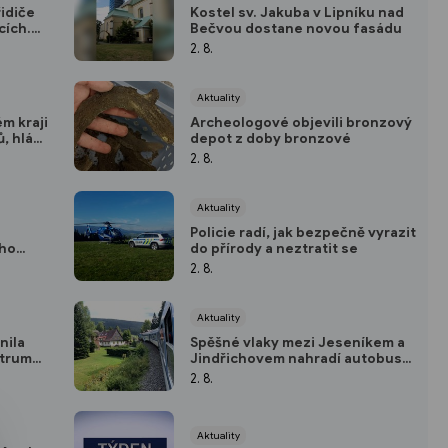
řidiče
Kostel sv. Jakuba v Lipníku nad
cích.
Bečvou dostane novou fasádu
ava
2. 8.
Aktuality
m kraji
Archeologové objevili bronzový
, hlásí
depot z doby bronzové
2. 8.
Aktuality
Policie radí, jak bezpečně vyrazit
ého
do přírody a neztratit se
2. 8.
Aktuality
nila
Spěšné vlaky mezi Jeseníkem a
ntrum
Jindřichovem nahradí autobusy,
antazie
výluka potrvá do prosince
2. 8.
Aktuality