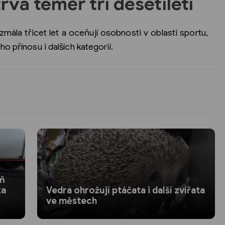
rvá téměř tři desetiletí
ála třicet let a oceňují osobnosti v oblasti sportu,
o přínosu i dalších kategorií.
aň
ka
Vedra ohrožují ptáčata i další zvířata
ve městech