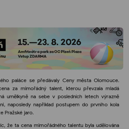
ského paláce se předávaly Ceny města Olomouce.
ena za mimořádný talent, kterou převzala mladá
dějná umělkyně na sebe v posledních letech výrazně
ní, naposledy například postupem do prvního kola
e Pražské jaro.
íc, že ta cena mimořádného talentu byla udělována