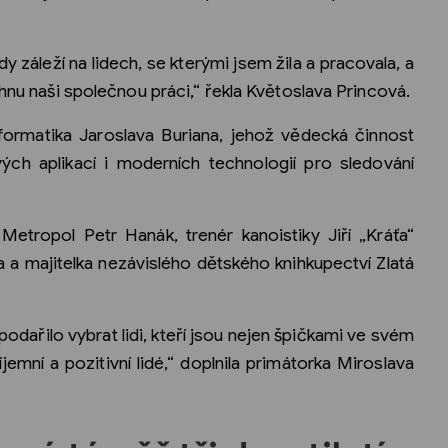
záleží na lidech, se kterými jsem žila a pracovala, a
chnu naši společnou práci,“ řekla Květoslava Princová.
ormatika Jaroslava Buriana, jehož vědecká činnost
ch aplikací i moderních technologií pro sledování
 Metropol Petr Hanák, trenér kanoistiky Jiří „Kráťa“
a a majitelka nezávislého dětského knihkupectví Zlatá
podařilo vybrat lidi, kteří jsou nejen špičkami ve svém
jemní a pozitivní lidé,“ doplnila primátorka Miroslava