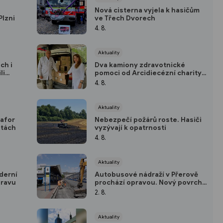
Nová cisterna vyjela k hasičům
Plzni
ve Třech Dvorech
4. 8.
Aktuality
ch i
Dva kamiony zdravotnické
li
pomoci od Arcidiecézní charity
Olomouc dorazily na Ukrajinu
4. 8.
Aktuality
afor
Nebezpečí požárů roste. Hasiči
stách
vyzývají k opatrnosti
4. 8.
Aktuality
derní
Autobusové nádraží v Přerově
oravu
prochází opravou. Nový povrch
má vydržet roky
2. 8.
Aktuality