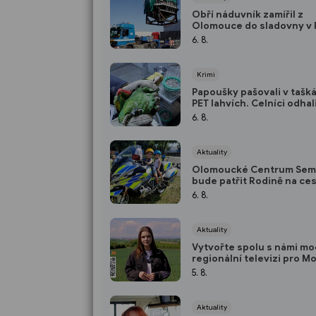
Obří náduvník zamířil z
Olomouce do sladovny v 
6. 8.
Krimi
Papoušky pašovali v tašká
PET lahvích. Celníci odhali
nelegální obchod
6. 8.
Aktuality
Olomoucké Centrum Sem
bude patřit Rodině na ce
6. 8.
Aktuality
Vytvořte spolu s námi mo
regionální televizi pro M
5. 8.
Aktuality