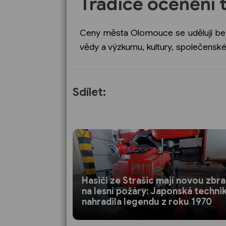
Tradice ocenění t
Ceny města Olomouce se udělují bezm
vědy a výzkumu, kultury, společenskéh
Sdílet:
Hasiči ze Strašic mají novou zbr
na lesní požáry: Japonská techni
nahradila legendu z roku 1970