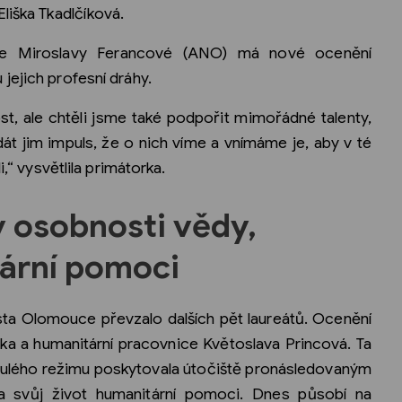
liška Tkadlčíková.
e Miroslavy Ferancové (ANO) má nové ocenění
jejich profesní dráhy.
st, ale chtěli jsme také podpořit mimořádné talenty,
dát jim impuls, že o nich víme a vnímáme je, aby v té
i,“ vysvětlila primátorka.
 osobnosti vědy,
tární pomoci
sta Olomouce převzalo dalších pět laureátů. Ocenění
žka a humanitární pracovnice Květoslava Princová. Ta
lého režimu poskytovala útočiště pronásledovaným
 svůj život humanitární pomoci. Dnes působí na