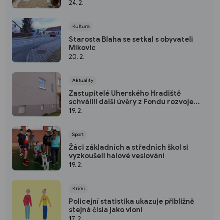
24. 2.
Kultura
Starosta Blaha se setkal s obyvateli
Míkovic
20. 2.
Aktuality
Zastupitelé Uherského Hradiště
schválili další úvěry z Fondu rozvoje
bydlení
19. 2.
Sport
Žáci základních a středních škol si
vyzkoušeli halové veslování
19. 2.
Krimi
Policejní statistika ukazuje přibližně
stejná čísla jako vloni
17. 2.