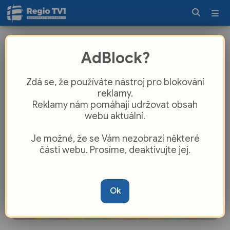
Tomáš Hrnčíř připravil svým
AdBlock?
vrstevníkům talkshow o zdraví
Zdá se, že používáte nástroj pro blokování
reklamy.
Reklamy nám pomáhají udržovat obsah
webu aktuální.
Je možné, že se Vám nezobrazí některé
části webu. Prosíme, deaktivujte jej.
Ok