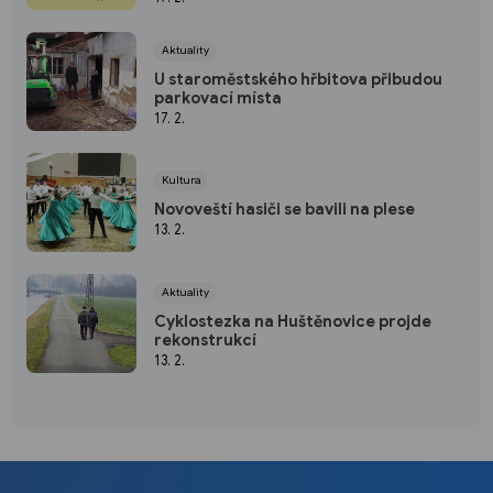
Aktuality
U staroměstského hřbitova přibudou
parkovací místa
17. 2.
Kultura
Novoveští hasiči se bavili na plese
13. 2.
Aktuality
Cyklostezka na Huštěnovice projde
rekonstrukcí
13. 2.