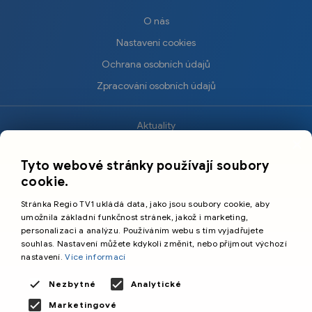
O nás
Nastavení cookies
Ochrana osobních údajů
Zpracování osobních údajů
Aktuality
×
Krimi
Tyto webové stránky používají soubory
Sport
cookie.
Kultura
Stránka Regio TV1 ukládá data, jako jsou soubory cookie, aby
Cestování
umožnila základní funkčnost stránek, jakož i marketing,
personalizaci a analýzu. Používáním webu s tím vyjadřujete
souhlas. Nastavení můžete kdykoli změnit, nebo přijmout výchozí
©️
Primetime Media s.r.o.
nastavení.
Více informací
Všeobecné podmínky
Nezbytné
Analytické
Marketingové