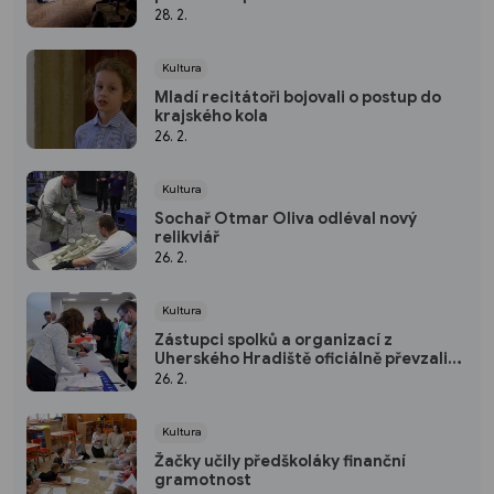
28. 2.
Kultura
Mladí recitátoři bojovali o postup do
krajského kola
26. 2.
Kultura
Sochař Otmar Oliva odléval nový
relikviář
26. 2.
Kultura
Zástupci spolků a organizací z
Uherského Hradiště oficiálně převzali
dotace
26. 2.
Kultura
Žačky učily předškoláky finanční
gramotnost