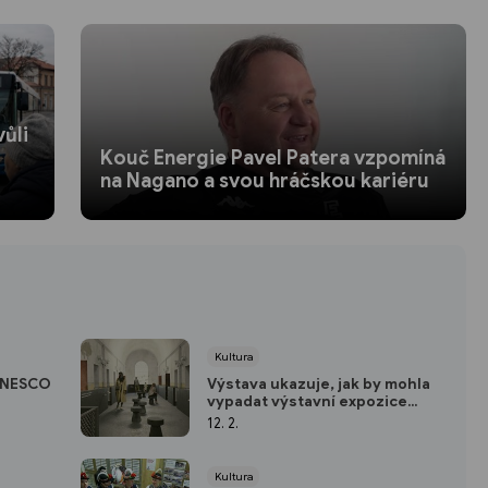
ůli
Kouč Energie Pavel Patera vzpomíná
na Nagano a svou hráčskou kariéru
Kultura
 UNESCO
Výstava ukazuje, jak by mohla
vypadat výstavní expozice
věznice
12. 2.
Kultura