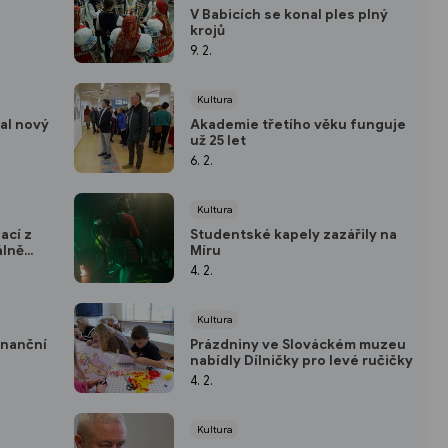
V Babicích se konal ples plný
krojů
9. 2.
Kultura
al nový
Akademie třetího věku funguje
už 25 let
6. 2.
Kultura
ací z
Studentské kapely zazářily na
álně
Míru
4. 2.
Kultura
inanční
Prázdniny ve Slováckém muzeu
nabídly Dílničky pro levé ručičky
4. 2.
Kultura