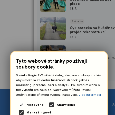
plese
13. 2.
Aktuality
Cyklostezka na Huštěnov
projde rekonstrukcí
13. 2.
Kultura
×
Předškoláci absolvovali z
Tyto webové stránky používají
12. 2.
soubory cookie.
Stránka Regio TV1 ukládá data, jako jsou soubory cookie,
aby umožnila základní funkčnost stránek, jakož i
marketing, personalizaci a analýzu. Používáním webu s
tím vyjadřujete souhlas. Nastavení můžete kdykoli
změnit, nebo přijmout výchozí nastavení.
Více informací
O nás
A
Nezbytné
Analytické
Nastavení cookies
Marketingové