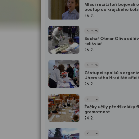
Mladí recitátoři bojovali o
postup do krajského kola
26. 2.
Kultura
Sochař Otmar Oliva odlév
relikviář
26. 2.
Kultura
Zástupci spolků a organiz
Uherského Hradiště ofici
převzali dotace
26. 2.
Kultura
Žačky učily předškoláky f
gramotnost
24. 2.
Kultura