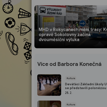
MHD v Rokycanech mění trasy: Kv
opravě Sokolovny začíná
dvouměsíční výluka
Více od Barbora Konečná
Kultura
Deváťáci Základní školy
se představili polonézou
28. 2.
Kultura