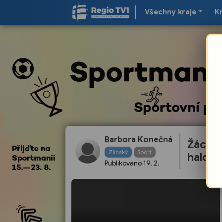
Všechny kraje
K
Barbora Konečná
Žáci z
Zlínský
Sport
halové
Publikováno
19. 2.