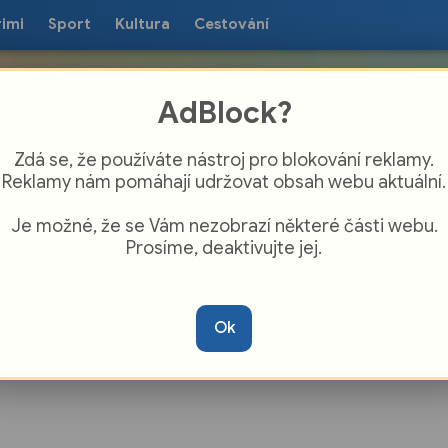
rimi
Sport
Kultura
Cestování
AdBlock?
Zdá se, že používáte nástroj pro blokování reklamy.
Reklamy nám pomáhají udržovat obsah webu aktuální.
Je možné, že se Vám nezobrazí některé části webu.
Prosíme, deaktivujte jej.
ákladních a středních škol si vyzkoušeli
 veslování
Ok