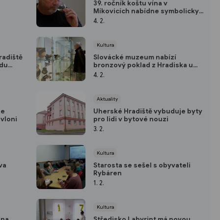
s
39. ročník koštu vína v
Míkovicích nabídne symbolicky
390 vzorků vín
4. 2.
Kultura
radiště
Slovácké muzeum nabízí
ndu
bronzový poklad z Hradiska u
Kroměříže
4. 2.
Aktuality
je
Uherské Hradiště vybuduje byty
 vloni
pro lidi v bytové nouzi
3. 2.
Kultura
va
Starosta se sešel s obyvateli
Rybáren
1. 2.
Kultura
 na
Středisko Labyrint má novou