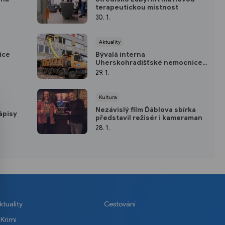
terapeutickou místnost
30. 1.
Aktuality
ice
Bývalá interna
Uherskohradišťské nemocnice
prochází modernizací
29. 1.
Kultura
Nezávislý film Ďáblova sbírka
ápisy
představil režisér i kameraman
28. 1.
ktuality
Cestování
Krimi