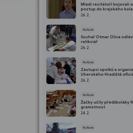
Mladí recitátoři bojovali o
postup do krajského kola
26. 2.
Kultura
Sochař Otmar Oliva odlév
relikviář
26. 2.
Kultura
Zástupci spolků a organiz
Uherského Hradiště ofici
převzali dotace
26. 2.
Kultura
Žačky učily předškoláky f
gramotnost
24. 2.
Kultura