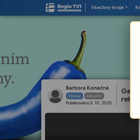
Všechny kraje
K
Barbora Konečná
Galer
Zlínský
Aktuality
rekon
Publikováno
3. 10. 2025