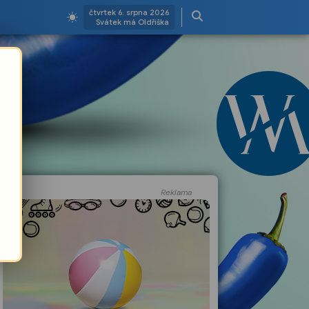
čtvrtek 6. srpna 2026
Svátek má Oldřiška
Reklama