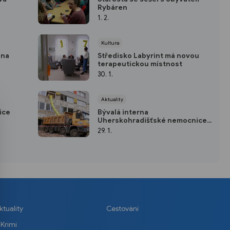
Rybáren
1. 2.
Kultura
 na
Středisko Labyrint má novou
terapeutickou místnost
30. 1.
Aktuality
ice
Bývalá interna
Uherskohradišťské nemocnice
prochází modernizací
29. 1.
ktuality
Cestování
Krimi