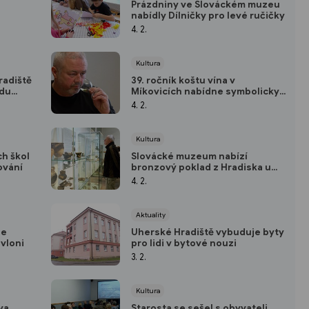
s
Prázdniny ve Slováckém muzeu
nabídly Dílničky pro levé ručičky
4. 2.
Kultura
radiště
39. ročník koštu vína v
ndu
Míkovicích nabídne symbolicky
390 vzorků vín
4. 2.
Kultura
ch škol
Slovácké muzeum nabízí
ování
bronzový poklad z Hradiska u
Kroměříže
4. 2.
Aktuality
je
Uherské Hradiště vybuduje byty
 vloni
pro lidi v bytové nouzi
3. 2.
Kultura
va
Starosta se sešel s obyvateli