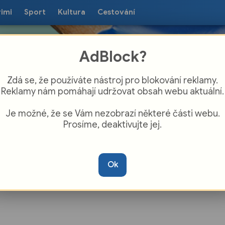
rimi
Sport
Kultura
Cestování
AdBlock?
Zdá se, že používáte nástroj pro blokování reklamy.
Reklamy nám pomáhají udržovat obsah webu aktuální.
Je možné, že se Vám nezobrazí některé části webu.
Prosíme, deaktivujte jej.
ie Slováckého muzea prochází
strukcí
Ok