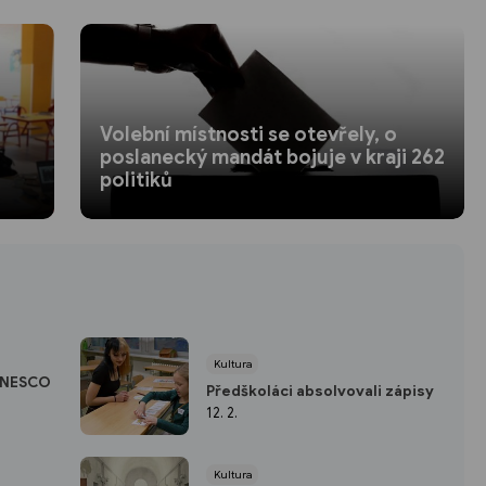
Volební místnosti se otevřely, o
poslanecký mandát bojuje v kraji 262
politiků
Kultura
 UNESCO
Předškoláci absolvovali zápisy
12. 2.
Kultura