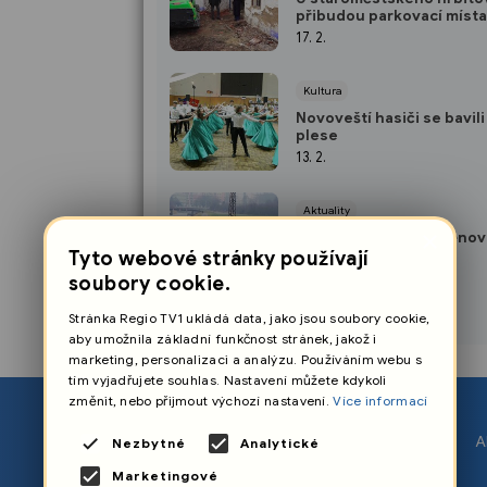
přibudou parkovací místa
17. 2.
Kultura
Novoveští hasiči se bavili
plese
13. 2.
Aktuality
×
Cyklostezka na Huštěnov
projde rekonstrukcí
Tyto webové stránky používají
13. 2.
soubory cookie.
Stránka Regio TV1 ukládá data, jako jsou soubory cookie,
aby umožnila základní funkčnost stránek, jakož i
marketing, personalizaci a analýzu. Používáním webu s
tím vyjadřujete souhlas. Nastavení můžete kdykoli
změnit, nebo přijmout výchozí nastavení.
Více informací
O nás
A
Nezbytné
Analytické
Nastavení cookies
Marketingové