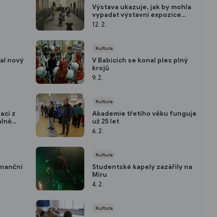
Výstava ukazuje, jak by mohla
vypadat výstavní expozice
věznice
12. 2.
Kultura
al nový
V Babicích se konal ples plný
krojů
9. 2.
Kultura
ací z
Akademie třetího věku funguje
álně
už 25 let
6. 2.
Kultura
inanční
Studentské kapely zazářily na
Míru
4. 2.
Kultura