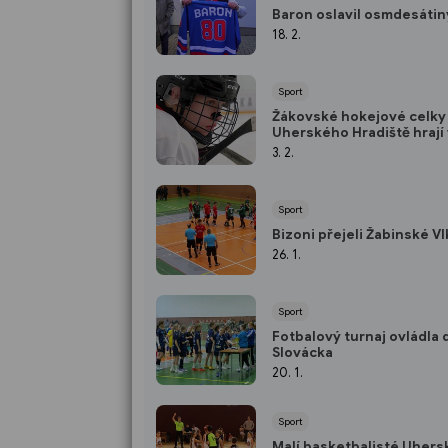
Baron oslavil osmdesátin
18. 2.
Sport
Žákovské hokejové celky
Uherského Hradiště hrají
zlínském azylu
3. 2.
Sport
Bizoni přejeli Žabinské Vl
26. 1.
Sport
Fotbalový turnaj ovládla 
Slovácka
20. 1.
Sport
Malí basketbalisté Uher