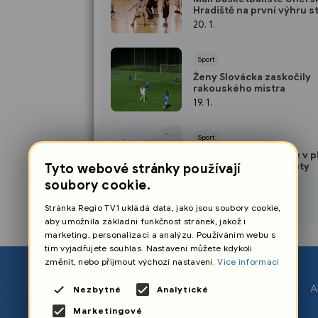
Hradiště na první výhru s
čekají
20. 1.
Sport
Ženy Slovácka zaskočily
rakouského mistra
19. 1.
Sport
×
Fotbalové Slovácko je v p
přípravě na jarní odvety
Tyto webové stránky používají
8. 1.
soubory cookie.
Stránka Regio TV1 ukládá data, jako jsou soubory cookie,
aby umožnila základní funkčnost stránek, jakož i
marketing, personalizaci a analýzu. Používáním webu s
tím vyjadřujete souhlas. Nastavení můžete kdykoli
změnit, nebo přijmout výchozí nastavení.
Více informací
O nás
A
Nezbytné
Analytické
Nastavení cookies
Marketingové