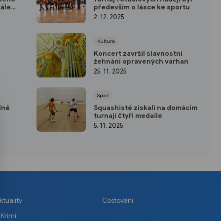
tále
především o lásce ke sportu
2. 12. 2025
Kultura
Koncert završil slavnostní
žehnání opravených varhan
25. 11. 2025
Sport
lné
Squashisté získali na domácím
turnaji čtyři medaile
5. 11. 2025
ktuality
Cestování
Krimi