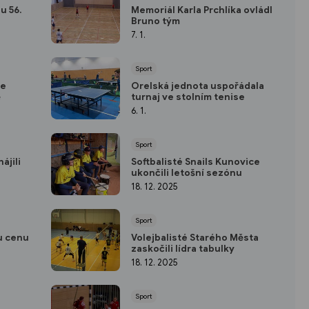
u 56.
Memoriál Karla Prchlíka ovládl
Bruno tým
7. 1.
Sport
se
Orelská jednota uspořádala
ě
turnaj ve stolním tenise
6. 1.
Sport
ájili
Softbalisté Snails Kunovice
ukončili letošní sezónu
18. 12. 2025
Sport
u cenu
Volejbalisté Starého Města
zaskočili lídra tabulky
18. 12. 2025
Sport