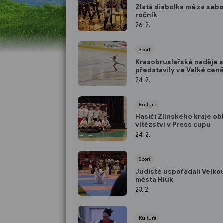
Zlatá diabolka má za sebo
ročník
26. 2.
Sport
Krasobruslařské naděje 
představily ve Velké cen
24. 2.
Kultura
Hasiči Zlínského kraje obh
vítězství v Press cupu
24. 2.
Sport
Judisté uspořádali Velko
města Hluk
23. 2.
Kultura