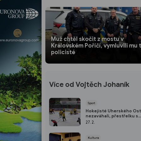
Muž chtěl skočit z mostu v
Královském Poříčí, vymluvili mu 
policisté
Více od Vojtěch Johaník
Sport
Hokejisté Uherského Os
nezaváhali, přestřelku s
Boskovicemi vyhráli 8:6
27. 2.
Kultura