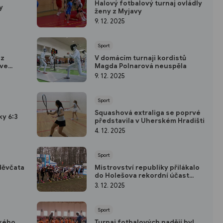
Halový fotbalový turnaj ovládly
y
ženy z Myjavy
9. 12. 2025
Sport
 z
V domácím turnaji kordistů
 ve
Magda Polnarová neuspěla
9. 12. 2025
Sport
Squashová extraliga se poprvé
ky 6:3
představila v Uherském Hradišti
4. 12. 2025
Sport
děvčata
Mistrovství republiky přilákalo
do Holešova rekordní účast
běžců
3. 12. 2025
Sport
ského
Turnaj fotbalových nadějí byl