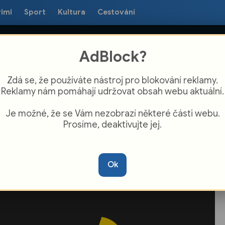
rimi
Sport
Kultura
Cestování
AdBlock?
Zdá se, že používáte nástroj pro blokování reklamy.
Reklamy nám pomáhají udržovat obsah webu aktuální.
Je možné, že se Vám nezobrazí některé části webu.
Prosíme, deaktivujte jej.
listky Slovácka úspěšně vstoupily do
ch odvet
Ok