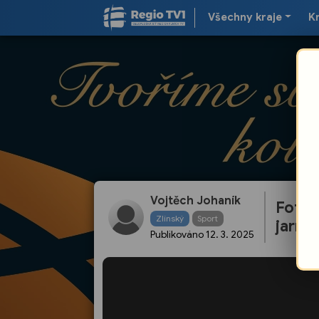
Všechny kraje
K
Vojtěch Johaník
Fotba
Zlínský
Sport
jarní
Publikováno
12. 3. 2025