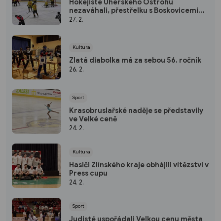
Hokejisté Uherského Ostrohu
nezaváhali, přestřelku s Boskovicemi
vyhráli 8:6
27. 2.
Kultura
Zlatá diabolka má za sebou 56. ročník
26. 2.
Sport
Krasobruslařské naděje se představily
ve Velké ceně
24. 2.
Kultura
Hasiči Zlínského kraje obhájili vítězství v
Press cupu
24. 2.
Sport
Judisté uspořádali Velkou cenu města