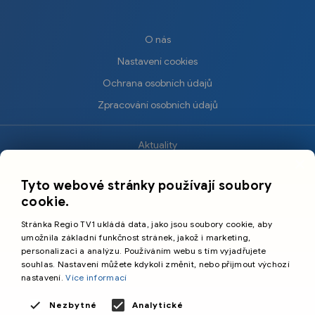
O nás
Nastavení cookies
Ochrana osobních údajů
Zpracování osobních údajů
Aktuality
×
Krimi
Tyto webové stránky používají soubory
Sport
cookie.
Kultura
Stránka Regio TV1 ukládá data, jako jsou soubory cookie, aby
Cestování
umožnila základní funkčnost stránek, jakož i marketing,
personalizaci a analýzu. Používáním webu s tím vyjadřujete
souhlas. Nastavení můžete kdykoli změnit, nebo přijmout výchozí
©️
Primetime Media s.r.o.
nastavení.
Více informací
Všeobecné podmínky
Nezbytné
Analytické