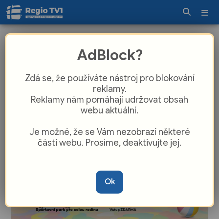
Žákovské hokejové celky z
AdBlock?
Uherského Hradiště hrají ve zlínském
azylu
Zdá se, že používáte nástroj pro blokování
reklamy.
Reklamy nám pomáhají udržovat obsah
webu aktuální.
Je možné, že se Vám nezobrazí některé
části webu. Prosíme, deaktivujte jej.
Ok