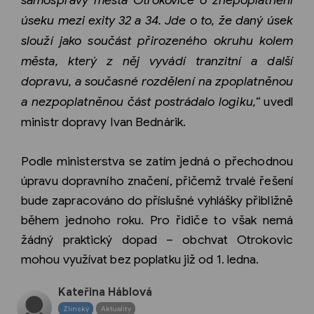
samosprávy města Otrokovice o znepoplatnění
úseku mezi exity 32 a 34. Jde o to, že daný úsek
slouží jako součást přirozeného okruhu kolem
města, který z něj vyvádí tranzitní a další
dopravu, a současné rozdělení na zpoplatněnou
a nezpoplatněnou část postrádalo logiku,“
uvedl
ministr dopravy Ivan Bednárik.
Podle ministerstva se zatím jedná o přechodnou
úpravu dopravního značení, přičemž trvalé řešení
bude zapracováno do příslušné vyhlášky přibližně
během jednoho roku. Pro řidiče to však nemá
žádný praktický dopad – obchvat Otrokovic
mohou využívat bez poplatku již od 1. ledna.
Kateřina Háblová
Zlínský
Aktuality