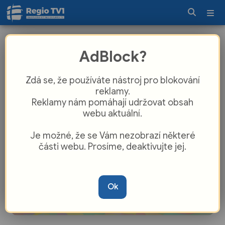
Celý obchvat Otrokovic od ledna
AdBlock?
projedete bez dálniční známky
Zdá se, že používáte nástroj pro blokování
reklamy.
Reklamy nám pomáhají udržovat obsah
webu aktuální.
Je možné, že se Vám nezobrazí některé
části webu. Prosíme, deaktivujte jej.
Ok