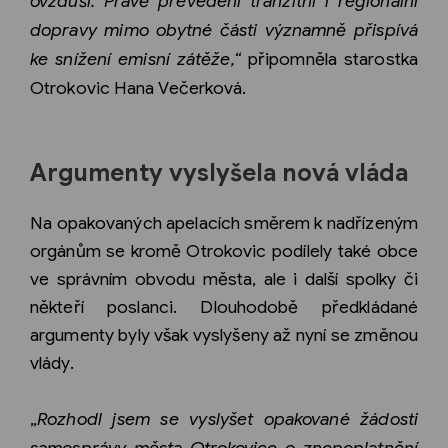
ovzduší. Právě převedení tranzitní i regionální
dopravy mimo obytné části významně přispívá
ke snížení emisní zátěže,“
připomněla starostka
Otrokovic Hana Večerková.
Argumenty vyslyšela nová vláda
Na opakovaných apelacích směrem k nadřízeným
orgánům se kromě Otrokovic podílely také obce
ve správním obvodu města, ale i další spolky či
někteří poslanci. Dlouhodobě předkládané
argumenty byly však vyslyšeny až nyní se změnou
vlády.
„
Rozhodl jsem se vyslyšet opakované žádosti