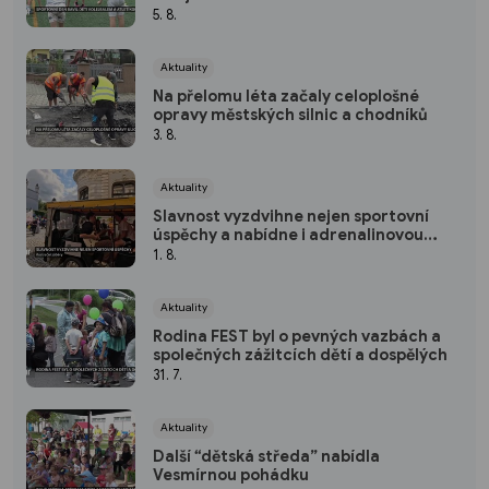
5. 8.
Aktuality
Na přelomu léta začaly celoplošné
opravy městských silnic a chodníků
3. 8.
Aktuality
Slavnost vyzdvihne nejen sportovní
úspěchy a nabídne i adrenalinovou
zábavu
1. 8.
Aktuality
Rodina FEST byl o pevných vazbách a
společných zážitcích dětí a dospělých
31. 7.
Aktuality
Další “dětská středa” nabídla
Vesmírnou pohádku