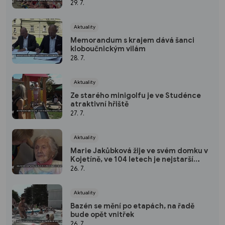
29. 7.
Aktuality
Memorandum s krajem dává šanci
kloboučnickým vilám
28. 7.
Aktuality
Ze starého minigolfu je ve Studénce
atraktivní hřiště
27. 7.
Aktuality
Marie Jakůbková žije ve svém domku v
Kojetíně, ve 104 letech je nejstarší
obyvatelkou Nového Jičína
26. 7.
Aktuality
Bazén se mění po etapách, na řadě
bude opět vnitřek
26. 7.