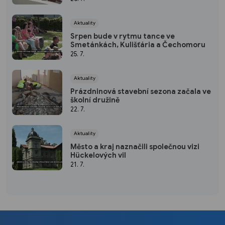
Aktuality
Srpen bude v rytmu tance ve
Smetánkách, Kulišťária a Čechomoru
25. 7.
Aktuality
Prázdninová stavební sezona začala ve
školní družině
22. 7.
Aktuality
Město a kraj naznačili společnou vizi
Hückelových vil
21. 7.