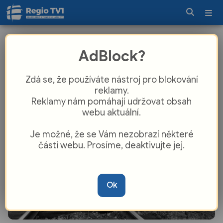
Ze křoví ke službě lidem v Chotíkově:
AdBlock?
Památkou měsíce je Faltusův most
Zdá se, že používáte nástroj pro blokování
reklamy.
Reklamy nám pomáhají udržovat obsah
webu aktuální.
Je možné, že se Vám nezobrazí některé
části webu. Prosíme, deaktivujte jej.
Ok