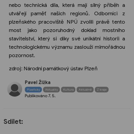
nebo technická díla, která mají silný příběh a
utvářejí paměť našich regionů. Odborníci z
plzeňského pracoviště NPÚ zvolili právě tento
most jako pozoruhodný doklad mostního
stavitelství, který si díky své unikátní historii a
technologickému významu zaslouží mimořádnou
pozornost.
zdroj: Národní památkový ústav Plzeň
Pavel Žižka
Plzeňský
Aktuality
Kultura
Aktuálně
Z kraje
Publikováno
7. 5.
Sdílet: