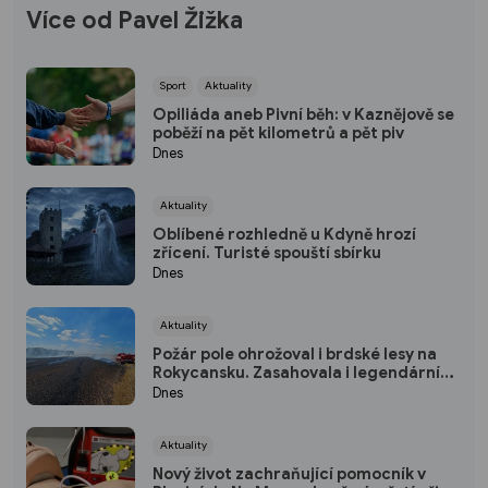
Více od Pavel Žižka
Sport
Aktuality
Opiliáda aneb Pivní běh: v Kaznějově se
poběží na pět kilometrů a pět piv
Dnes
Aktuality
Oblíbené rozhledně u Kdyně hrozí
zřícení. Turisté spouští sbírku
Dnes
Aktuality
Požár pole ohrožoval i brdské lesy na
Rokycansku. Zasahovala i legendární
Praga V3S
Dnes
Aktuality
Nový život zachraňující pomocník v