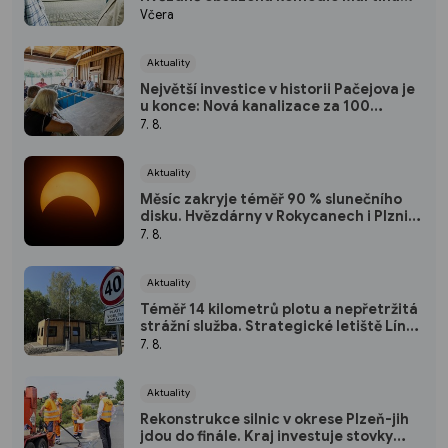
Horského se představí na bezplatné
Včera
projekci na Lochotíně
Aktuality
Největší investice v historii Pačejova je
u konce: Nová kanalizace za 100
milionů korun získala kolaudaci, obec
7. 8.
uspořádala oslavu
Aktuality
Měsíc zakryje téměř 90 % slunečního
disku. Hvězdárny v Rokycanech i Plzni
zvou na podvečerní sledování
7. 8.
nebeského divadla
Aktuality
Téměř 14 kilometrů plotu a nepřetržitá
strážní služba. Strategické letiště Líně
má od srpna nový režim vstupů
7. 8.
Aktuality
Rekonstrukce silnic v okrese Plzeň-jih
jdou do finále. Kraj investuje stovky