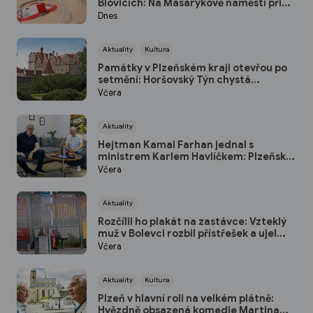
Blovicích: Na Masarykově náměstí přibyl
veřejně přístupný defibrilátor
Dnes
Aktuality
Kultura
Památky v Plzeňském kraji otevřou po
setmění: Horšovský Týn chystá
japonský program, Rabí osvítí svíčky
Včera
Aktuality
Hejtman Kamal Farhan jednal s
ministrem Karlem Havlíčkem: Plzeňský
kraj chce sázet na inovace a
Včera
kvalifikované pracovníky
Aktuality
Rozčílil ho plakát na zastávce: Vzteklý
muž v Bolevci rozbil přístřešek a ujel
tramvají, strážníci ho bleskově dostihli
Včera
(VIDEO)
Aktuality
Kultura
Plzeň v hlavní roli na velkém plátně:
Hvězdně obsazená komedie Martina