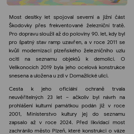
Most desítky let spojoval severní a jižní část
Škodovky přes frekventované železniční tratě.
Pro dopravu sloužil až do poloviny 90. let, kdy byl
pro špatný stav ramp uzavřen, a v roce 2011 se
kvůli modernizaci plzeňského železničního uzlu
ocitl na seznamu objektů k demolici. O
Velikonocích 2019 byla jeho ocelová konstrukce
snesena a uložena u zdi v Domažlické ulici.
Cesta k jeho oficiální ochraně trvala
neuvěřitelných 23 let – ačkoliv byl návrh na
prohlášení kulturní památkou podán již v roce
2001, Ministerstvo kultury jej do seznamu
zapsalo až v roce 2024. Před likvidací most
zachránilo město Plzeň, které konstrukci o váze