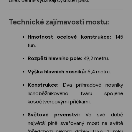
dnes denně využívají cyklisté i pěší.
Technické zajímavosti mostu:
Hmotnost ocelové konstrukce:
145
tun.
Rozpětí hlavního pole:
49,2 metru.
Výška hlavních nosníků:
6,4 metru.
Konstrukce:
Dva příhradové nosníky
lichoběžníkového tvaru spojené
kosočtvercovými příčkami.
Světové prvenství:
Ve své době
největší plně svařovaný most na světě
(předchozí rekord držely USA z roku