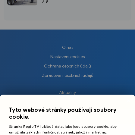
milionů do nových povrchů i moderních
6. 8.
technologií
O nás
Nastavení cookies
Ochrana osobních údajů
Zpracování osobních údajů
Aktuality
×
Krimi
Tyto webové stránky používají soubory
Sport
cookie.
Kultura
Stránka Regio TV1 ukládá data, jako jsou soubory cookie, aby
Cestování
umožnila základní funkčnost stránek, jakož i marketing,