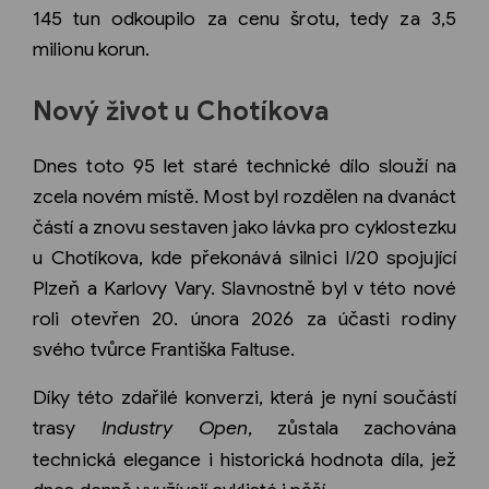
145 tun odkoupilo za cenu šrotu, tedy za 3,5
milionu korun.
Nový život u Chotíkova
Dnes toto 95 let staré technické dílo slouží na
zcela novém místě. Most byl rozdělen na dvanáct
částí a znovu sestaven jako lávka pro cyklostezku
u Chotíkova, kde překonává silnici I/20 spojující
Plzeň a Karlovy Vary. Slavnostně byl v této nové
roli otevřen 20. února 2026 za účasti rodiny
svého tvůrce Františka Faltuse.
Díky této zdařilé konverzi, která je nyní součástí
trasy
Industry Open
, zůstala zachována
technická elegance i historická hodnota díla, jež