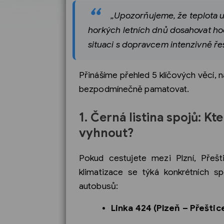
„Upozorňujeme, že teplota u
horkých letních dnů dosahovat hodn
situaci s dopravcem intenzivně řeš
Přinášíme přehled 5 klíčových věcí, 
bezpodmínečně pamatovat.
1. Černá listina spojů: K
vyhnout?
Pokud cestujete mezi Plzní, Přeš
klimatizace se týká konkrétních sp
autobusů:
Linka 424 (Plzeň – Přeštic