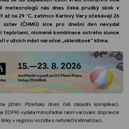
ědi meteorologů nás dnes čeká prudký skok v
t až na 29 °C
, zatímco
Karlovy Vary očekávají 26
ý ústav (ČHMÚ) sice pro dnešní den nevydal
i teplotami, nicméně kombinace ostrého slunce
ří v ulicích měst náročné „skleníkové“ klima.
na jižním Plzeňsku dnes čelí zásadní komplikaci.
e (IDPK) vydala mimořádné ranní varování: dopravce
 linky v regionu vozidla s nefunkční klimatizací.