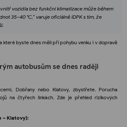
vnitř vozidla bez funkční klimatizace může během
ot 35–40 °C,“ varuje oficiálně IDPK s tím, že
í.
na které byste dnes měli při pohybu venku i v dopravě
terým autobusům se dnes raději
ticemi, Dobřany nebo Klatovy, zbystřete. Porucha
ojů na čtyřech linkách. Zde je přehled rizikových
e – Klatovy):