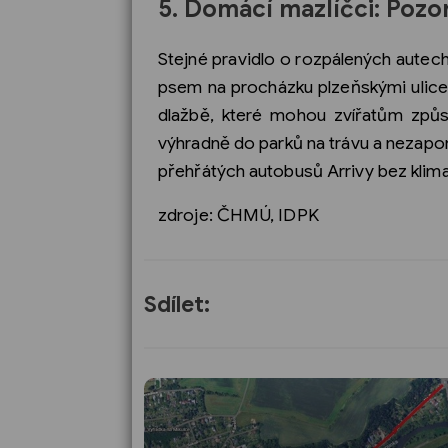
5. Domácí mazlíčci: Pozo
Stejné pravidlo o rozpálených autech
psem na procházku plzeňskými ulice
dlažbě, které mohou zvířatům způso
výhradně do parků na trávu a nezapo
přehřátých autobusů Arrivy bez klima
zdroje: ČHMÚ, IDPK
Sdílet: