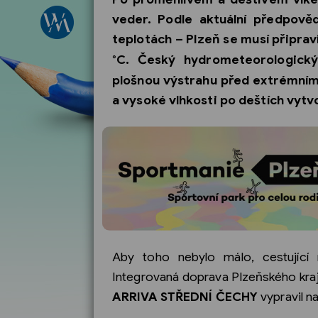
veder. Podle aktuální předpov
teplotách –
Plzeň se musí připravi
°C
. Český hydrometeorologick
plošnou výstrahu před extrémním
a vysoké vlhkosti po deštích vytvo
Aby toho nebylo málo, cestující 
Integrovaná doprava Plzeňského kraj
ARRIVA STŘEDNÍ ČECHY
vypravil na