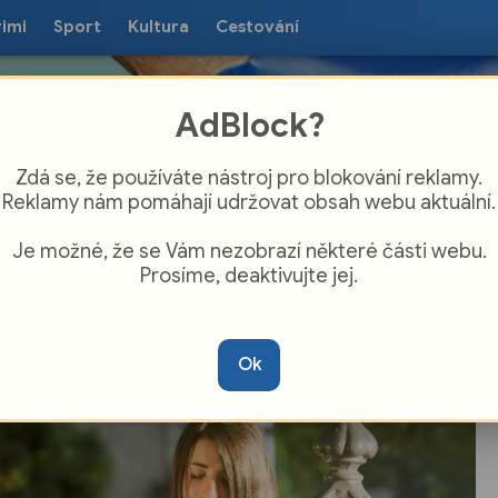
rimi
Sport
Kultura
Cestování
AdBlock?
Zdá se, že používáte nástroj pro blokování reklamy.
Reklamy nám pomáhají udržovat obsah webu aktuální.
Je možné, že se Vám nezobrazí některé části webu.
Prosíme, deaktivujte jej.
Západ Čech opět sevře horko, v
autobusech navíc stávkuje klimatizace
Ok