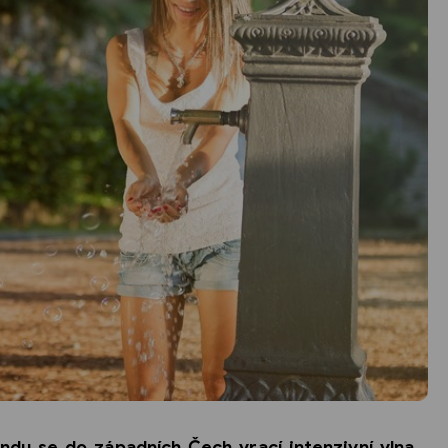
du se do západních Čech vrací intenzivní vlna