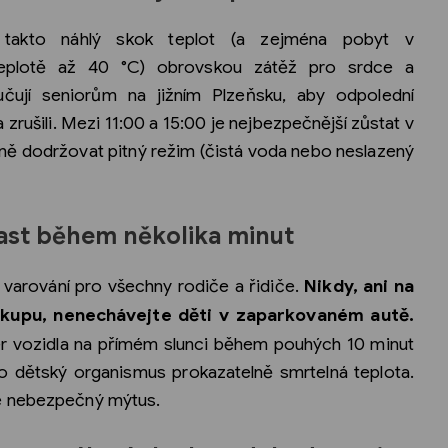
e takto náhlý skok teplot (a zejména pobyt v
teplotě až 40 °C) obrovskou zátěž pro srdce a
čují seniorům na jižním Plzeňsku, aby odpolední
zrušili. Mezi 11:00 a 15:00 je nejbezpečnější zůstat v
ně dodržovat pitný režim (čistá voda nebo neslazený
past během několika minut
varování pro všechny rodiče a řidiče.
Nikdy, ani na
ákupu, nenechávejte děti v zaparkovaném autě.
iér vozidla na přímém slunci během pouhých 10 minut
ro dětský organismus prokazatelně smrtelná teplota.
e nebezpečný mýtus.