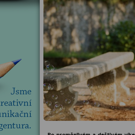
Po proměnlivém a deštivém víken