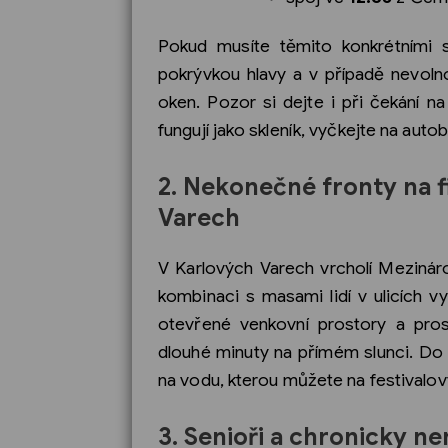
Pokud musíte těmito konkrétními s
pokrývkou hlavy a v případě nevolno
oken. Pozor si dejte i při čekání n
fungují jako skleník, vyčkejte na auto
2. Nekonečné fronty na f
Varech
V Karlových Varech vrcholí Mezináro
kombinaci s masami lidí v ulicích v
otevřené venkovní prostory a prost
dlouhé minuty na přímém slunci. Do 
na vodu, kterou můžete na festivalo
3. Senioři a chronicky n