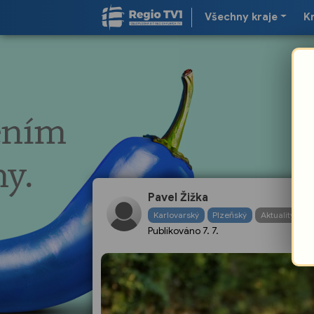
Všechny kraje
K
Pavel Žižka
Karlovarský
Plzeňský
Aktuality
Publikováno
7. 7.