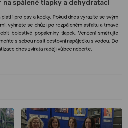
r na spálené tlapky a dehydrataci
 platí i pro psy a kočky. Pokud dnes vyrazíte se svým
mi, vyhněte se chůzi po rozpáleném asfaltu a tmavé
bit bolestivé popáleniny tlapek. Venčení směřujte
meňte s sebou nosit cestovní napáječku s vodou. Do
tizace dnes zvířata raději vůbec neberte.