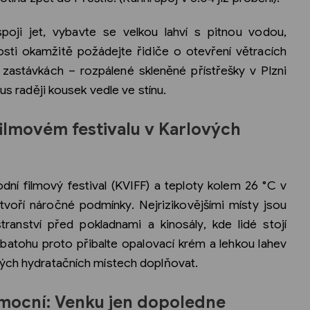
poji jet, vybavte se velkou lahví s pitnou vodou,
sti okamžitě požádejte řidiče o otevření větracích
a zastávkách – rozpálené skleněné přístřešky v Plzni
bus raději kousek vedle ve stínu.
ilmovém festivalu v Karlových
dní filmový festival (KVIFF) a teploty kolem 26 °C v
ytvoří náročné podmínky. Nejrizikovějšími místy jsou
ranství před pokladnami a kinosály, kde lidé stojí
batohu proto přibalte opalovací krém a lehkou lahev
vých hydratačních místech doplňovat.
emocní: Venku jen dopoledne