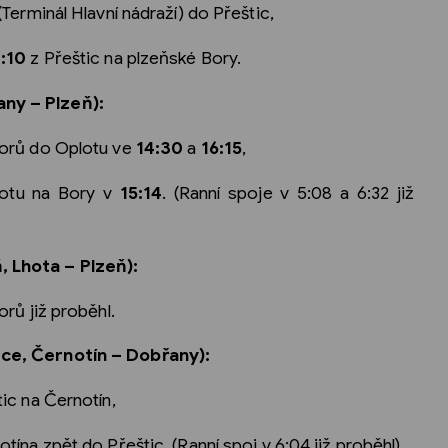
(Terminál Hlavní nádraží) do Přeštic,
:10
z Přeštic na plzeňské Bory.
ny – Plzeň):
Borů do Oplotu ve
14:30
a
16:15
,
lotu na Bory v
15:14
. (Ranní spoje v 5:08 a 6:32 již
, Lhota – Plzeň):
orů již proběhl.
ice, Černotín – Dobřany):
ic na Černotín,
tína zpět do Přeštic. (Ranní spoj v 6:04 již proběhl).