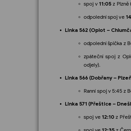
spoj v
11:05
z Plzně 
odpolední spoj ve
14
Linka 562 (Oplot – Chlumča
odpolední špička z 
zpáteční spoj z Op
odjely).
Linka 566 (Dobřany – Plzeň
Ranní spoj v 5:45 z B
Linka 571 (Přeštice – Dneš
spoj ve
12:10
z Přešt
spoj ve
12:35
z Černo