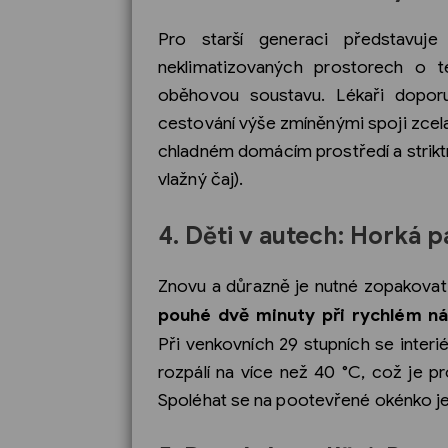
Pro starší generaci představuj
neklimatizovaných prostorech o 
oběhovou soustavu. Lékaři doporu
cestování výše zmíněnými spoji zcela 
chladném domácím prostředí a strikt
vlažný čaj).
4. Děti v autech: Horká 
Znovu a důrazně je nutné zopakovat 
pouhé dvě minuty při rychlém n
Při venkovních 29 stupních se inter
rozpálí na více než 40 °C, což je p
Spoléhat se na pootevřené okénko j