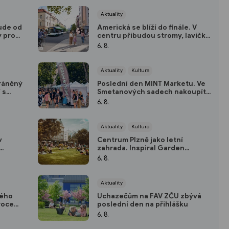
Aktuality
ude od
Americká se blíží do finále. V
y pro
centru přibudou stromy, lavičky
i nové zastávky
6. 8.
Aktuality
Kultura
ráněný
Poslední den MINT Marketu. Ve
 s
Smetanových sadech nakoupíte
módu, šperky i keramiku
6. 8.
Aktuality
Kultura
v
Centrum Plzně jako letní
zahrada. Inspiral Garden
lesla
pokračuje až do soboty
6. 8.
Aktuality
kého
Uchazečům na FAV ZČU zbývá
roce
poslední den na přihlášku
6. 8.