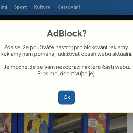
rimi
Sport
Kultura
Cestování
AdBlock?
Zdá se, že používáte nástroj pro blokování reklamy.
Reklamy nám pomáhají udržovat obsah webu aktuální.
Je možné, že se Vám nezobrazí některé části webu.
Prosíme, deaktivujte jej.
ic do západních Čech. Knihovnice sbíraly
nosti s inkluzí i environmentálním
Ok
láváním