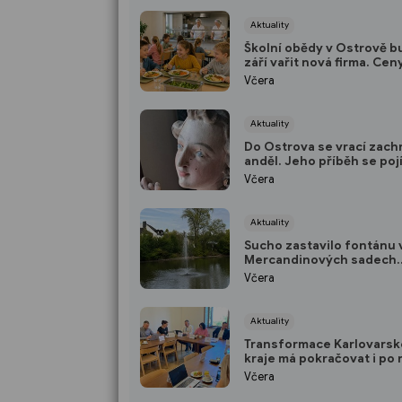
Aktuality
Školní obědy v Ostrově b
září vařit nová firma. Cen
rodiče zůstávají stejné
Včera
Aktuality
Do Ostrova se vrací zach
anděl. Jeho příběh se pojí
Karlem Krylem
Včera
Aktuality
Sucho zastavilo fontánu 
Mercandinových sadech.
Hladina rybníka výrazně k
Včera
Aktuality
Transformace Karlovars
kraje má pokračovat i po 
2027
Včera