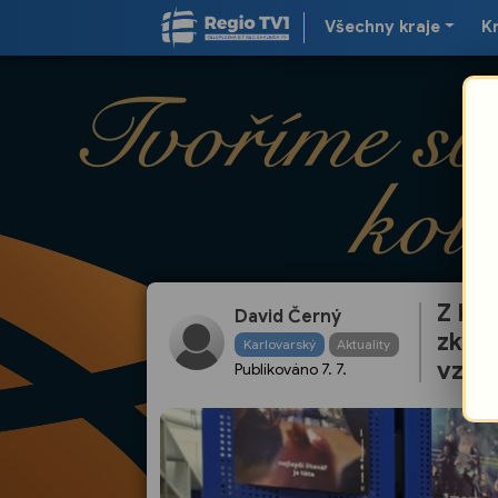
Všechny kraje
K
Z Koš
David Černý
zkuše
Karlovarský
Aktuality
vzdě
Publikováno
7. 7.