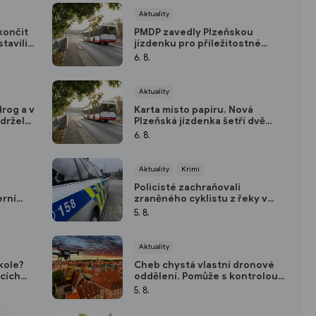
Aktuality
končit
PMDP zavedly Plzeňskou
tavili
jízdenku pro příležitostné
atic
cestující
6. 8.
Aktuality
drog a v
Karta místo papíru. Nová
adržela
Plzeňská jízdenka šetří dvě
koruny a umožní přestup
6. 8.
Aktuality
Krimi
Policisté zachraňovali
erní
zraněného cyklistu z řeky v
centru Karlových Varů
5. 8.
Aktuality
kole?
Cheb chystá vlastní dronové
icích
oddělení. Pomůže s kontrolou
hovnu
majetku i bezpečností ve městě
5. 8.