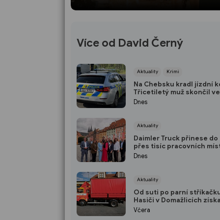
Více od David Černý
Aktuality
Krimi
Na Chebsku kradl jízdní k
Třicetiletý muž skončil v
Dnes
Aktuality
Daimler Truck přinese d
přes tisíc pracovních mís
Hledat chce hlavně lidi z
Dnes
Aktuality
Od suti po parní stříkačk
Hasiči v Domažlicích získa
univerzální kontejner
Včera