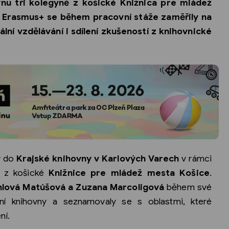
vnu tři kolegyně z košické Knižnica pre mládež
 Erasmus+ se během pracovní stáže zaměřily na
lní vzdělávání i sdílení zkušeností z knihovnické
y do
Krajské knihovny v Karlových Varech
v rámci
e z košické
Knižnice pre mládež mesta Košice
.
ihlová Matúšová a Zuzana Marcoligová
během své
ní knihovny a seznamovaly se s oblastmi, které
ní.