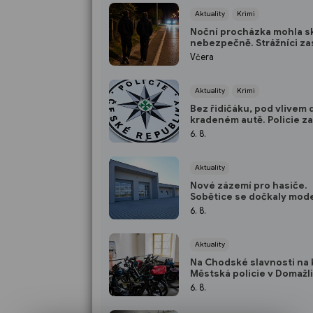
Aktuality
Krimi
Noční procházka mohla s
nebezpečně. Strážníci zas
dva mladíky mířící do Boh
Včera
Aktuality
Krimi
Bez řidičáku, pod vlivem 
kradeném autě. Policie z
třicetiletého muže
6. 8.
Aktuality
Nové zázemí pro hasiče.
Sobětice se dočkaly mod
požární zbrojnice
6. 8.
Aktuality
Na Chodské slavnosti na 
Městská policie v Domažl
nabídne bezplatnou úsc
6. 8.