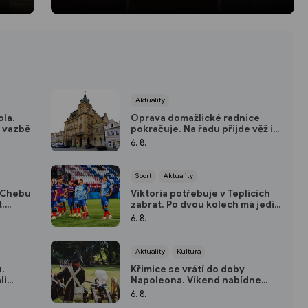
Aktuality
ola.
Oprava domažlické radnice
e vazbě
pokračuje. Na řadu přijde věž i
severní část střechy
6. 8.
Sport
Aktuality
o Chebu
Viktoria potřebuje v Teplicích
t.
zabrat. Po dvou kolech má jediný
 regionu
bod
6. 8.
Aktuality
Kultura
u.
Křimice se vrátí do doby
li
Napoleona. Víkend nabídne
historický výlet pro děti
6. 8.