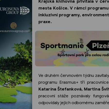
Krajská knihovna přivítala v čer
mesta Košice. V rámci programu
inkluzivní programy, environmentá
praxe.
Ve druhém červnovém týdnu zavítal
programu Erasmus+ tři pracovnic
Katarína Štefanková, Martina Šv
pracovní stáže poznávaly fungová
odpovídaly jejich odbornému zaměře