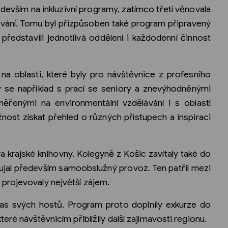
devším na inkluzivní programy, zatímco třetí věnovala
vání. Tomu byl přizpůsoben také program připravený
představili jednotlivá oddělení i každodenní činnost
na oblasti, které byly pro návštěvnice z profesního
y se například s prací se seniory a znevýhodněnými
měřenými na environmentální vzdělávání i s oblastí
nost získat přehled o různých přístupech a inspiraci
 krajské knihovny. Kolegyně z Košic zavítaly také do
jal především samoobslužný provoz. Ten patřil mezi
projevovaly největší zájem.
čas svých hostů. Program proto doplnily exkurze do
eré návštěvnicím přiblížily další zajímavosti regionu.