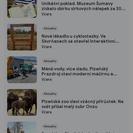
Unikátní poklad. Muzeum Šumavy
získalo sbírku sirkových nálepek za 300
tisíc
Včera
Aktuality
Nové lákadlo u cyklostezky. Ve
Skvrňanech se otevřel interaktivní
Ekopark
Včera
Aktuality
Méně vody, více sladu. Plzeňský
Prazdroj staví moderní máčírnu a
ušetří miliony litrů vody
Včera
Aktuality
Plzeňská zoo slaví vzácný přírůstek. Na
svět přišel malý zubr Onzu
Včera
Aktuality