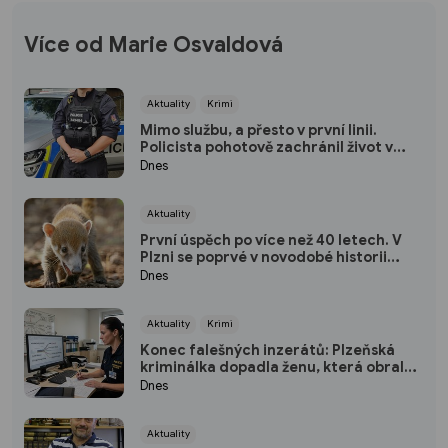
Více od Marie Osvaldová
Aktuality
Krimi
Mimo službu, a přesto v první linii.
Policista pohotově zachránil život v
plzeňském fitku
Dnes
Aktuality
První úspěch po více než 40 letech. V
Plzni se poprvé v novodobé historii
narodili nosálové bělohubí
Dnes
Aktuality
Krimi
Konec falešných inzerátů: Plzeňská
kriminálka dopadla ženu, která obrala
desítky lidí po celé republice
Dnes
Aktuality