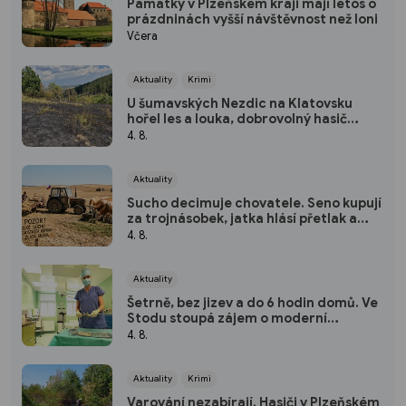
Památky v Plzeňském kraji mají letos o
prázdninách vyšší návštěvnost než loni
Včera
Aktuality
Krimi
U šumavských Nezdic na Klatovsku
hořel les a louka, dobrovolný hasič
skončil v nemocnici
4. 8.
Aktuality
Sucho decimuje chovatele. Seno kupují
za trojnásobek, jatka hlásí přetlak a
hrozí rušení chovů
4. 8.
Aktuality
Šetrně, bez jizev a do 6 hodin domů. Ve
Stodu stoupá zájem o moderní
hysteroskopii
4. 8.
Aktuality
Krimi
Varování nezabírají. Hasiči v Plzeňském