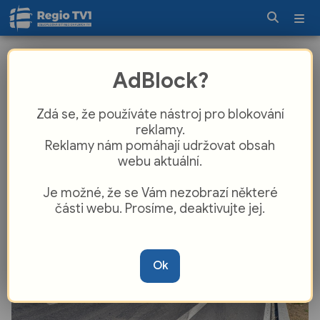
Konec řidičské noční můry v Plzni! Na
AdBlock?
této křižovatce šlo o život, teď se
všechno mění!
Zdá se, že používáte nástroj pro blokování
reklamy.
Reklamy nám pomáhají udržovat obsah
webu aktuální.
Je možné, že se Vám nezobrazí některé
části webu. Prosíme, deaktivujte jej.
Ok