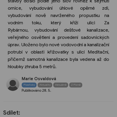
stavby došlo podle jeho slov rovněž k sejmutí
ornice, vybudování úhlové opěrné zdi,
vybudování nově navrženého propustku na
vodním toku, který kříží ulici Za
Rybárnou, vybudování dešťové kanalizace,
veřejného osvětlení a provedení sadovnických
úprav. Uloženo bylo nové vodovodní a kanalizační
potrubí v oblasti křižovatky s ulicí Meditační,
přičemž samotná kanalizace byla vedena až do
hloubky zhruba 5 metrů.
Marie Osvaldová
Plzeňský
Aktuality
Aktuálně
Z Plzně
Publikováno
28. 5.
Sdílet: