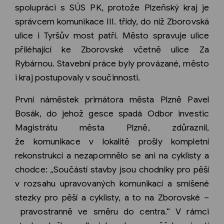
spolupráci s SÚS PK, protože Plzeňský kraj je
správcem komunikace III. třídy, do níž Zborovská
ulice i Tyršův most patří. Město spravuje ulice
přiléhající ke Zborovské včetně ulice Za
Rybárnou. Stavební práce byly provázané, město
i kraj postupovaly v součinnosti.
První náměstek primátora města Plzně Pavel
Bosák, do jehož gesce spadá Odbor investic
Magistrátu města Plzně, zdůraznil,
že komunikace v lokalitě prošly kompletní
rekonstrukcí a nezapomnělo se ani na cyklisty a
chodce: „Součástí stavby jsou chodníky pro pěší
v rozsahu upravovaných komunikací a smíšené
stezky pro pěší a cyklisty, a to na Zborovské –
pravostranně ve směru do centra.“ V rámci