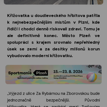
Křižovatka u doudleveckého hřbitova patřila
k nejnebezpečnějším místům v Plzni, kde
řidiči i chodci denně riskovali zdraví. Tomu je
ale definitivně konec. Město Plzeň ve
spolupráci s krajem srovnalo nepřehledný
úsek se zemí a za desítky milionů korun
vybudovalo moderní křižovatku.
„Výjezd z ulice Za Rybárnou na Zborovskou bude
jednoznačně bezpečnější. Původní
křižovatka, která se nachází mezi Tyršovým