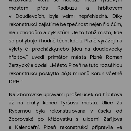
mostem přes Radbuzu a hřbitovem
v Doudlevcích, byla velmi nepřehledná. Díky
rekonstrukci zajistíme bezpečnost nejen řidičům,
ale i chodcům a cyklistům. Je to totiž místo, kde
se pohybuje i hodně těch, kdo z Plzně vyrážejí na
výlety či procházky,nebo jdou na doudlevecký
hřbitov,“ uvedl primátor města Plzně Roman
Zarzycký a dodal: „Město Plzeň na tuto rozsáhlou
rekonstrukci poskytlo 46,8 milionů korun včetně
DPH.“
Na Zborovské úpravami prošel úsek od hřbitova
až na druhý konec Tyršova mostu. Ulice Za
Rybárnou byla rekonstruována v úseku od
Zborovské po křižovatku s ulicemi Zářijová
a Kalendářní. Plzeň rekonstrukci připravila ve