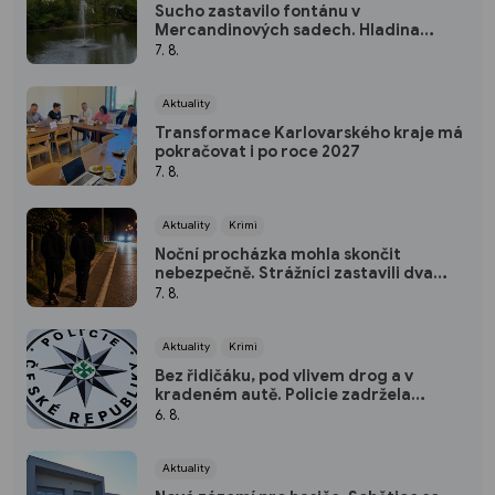
Sucho zastavilo fontánu v
Mercandinových sadech. Hladina
rybníka výrazně klesla
7. 8.
Aktuality
Transformace Karlovarského kraje má
pokračovat i po roce 2027
7. 8.
Aktuality
Krimi
Noční procházka mohla skončit
nebezpečně. Strážníci zastavili dva
mladíky mířící do Bohatic
7. 8.
Aktuality
Krimi
Bez řidičáku, pod vlivem drog a v
kradeném autě. Policie zadržela
třicetiletého muže
6. 8.
Aktuality