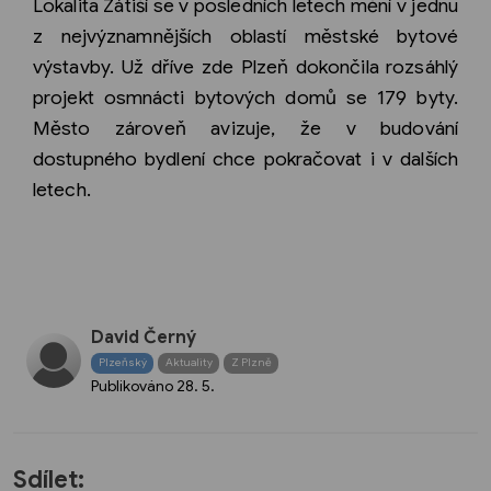
Lokalita Zátiší se v posledních letech mění v jednu
z nejvýznamnějších oblastí městské bytové
výstavby. Už dříve zde Plzeň dokončila rozsáhlý
projekt osmnácti bytových domů se 179 byty.
Město zároveň avizuje, že v budování
dostupného bydlení chce pokračovat i v dalších
letech.
David Černý
Plzeňský
Aktuality
Z Plzně
Publikováno
28. 5.
Sdílet: