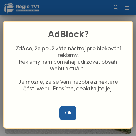
Plzeň dokončila nový bytový dům.
AdBlock?
Nabídne 17 bytů i dětskou skupinu
Zdá se, že používáte nástroj pro blokování
reklamy.
Reklamy nám pomáhají udržovat obsah
webu aktuální.
Je možné, že se Vám nezobrazí některé
části webu. Prosíme, deaktivujte jej.
Ok