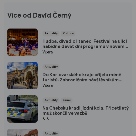
Více od David Černý
Aktuality
Kultura
Hudba, divadlo i tanec. Festival na ulici
nabídne devět dní programu v novém
prostředí
Včera
Aktuality
Do Karlovarského kraje přijelo méně
turistů. Zahraničním návštěvníkům
dominují Němci
Včera
Aktuality
Krimi
Na Chebsku kradl jízdní kola. Třicetiletý
muž skončil ve vazbě
8. 8.
Aktuality