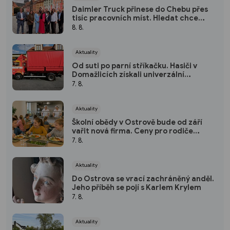
Daimler Truck přinese do Chebu přes
tisíc pracovních míst. Hledat chce
hlavně lidi z regionu
8. 8.
Aktuality
Od suti po parní stříkačku. Hasiči v
Domažlicích získali univerzální
kontejner
7. 8.
Aktuality
Školní obědy v Ostrově bude od září
vařit nová firma. Ceny pro rodiče
zůstávají stejné
7. 8.
Aktuality
Do Ostrova se vrací zachráněný anděl.
Jeho příběh se pojí s Karlem Krylem
7. 8.
Aktuality