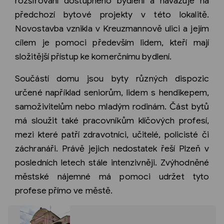
rozšiřování dostupného bydlení a navazuje na
předchozí bytové projekty v této lokalitě.
Novostavba vznikla v Kreuzmannově ulici a jejím
cílem je pomoci především lidem, kteří mají
složitější přístup ke komerčnímu bydlení.
Součástí domu jsou byty různých dispozic
určené například seniorům, lidem s hendikepem,
samoživitelům nebo mladým rodinám. Část bytů
má sloužit také pracovníkům klíčových profesí,
mezi které patří zdravotníci, učitelé, policisté či
záchranáři. Právě jejich nedostatek řeší Plzeň v
posledních letech stále intenzivněji. Zvýhodněné
městské nájemné má pomoci udržet tyto
profese přímo ve městě.