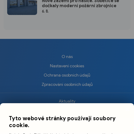
Nové zázemí pro hasiče. Sobětice se
dočkaly moderní požární zbrojnice
6. 8.
O nás
Nastavení cookies
Ochrana osobních údajů
Zpracování osobních údajů
Aktuality
×
Krimi
Tyto webové stránky používají soubory
Sport
cookie.
Kultura